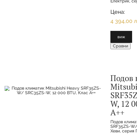
Електрик, се
редуцирана 
позволява ча
Цена:
най-безшумн
4 394,00 л
виж
Сравни
Подов 
Mitsub
SRF35Z
W, 12 0
А++
Подов климат
SRF35ZS-W/
Хеви, серия
постоянна т