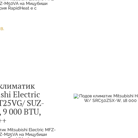
Z-M50VA на Мицубиши
рия RapidHeat е с
дълбочина, която
стично вграждане. Това е
ата подова серия –
в.
климатик
shi Electric
25VG/ SUZ-
 9 000 BTU,
++
ик Mitsubishi Electric MFZ-
Z-M25VA на Мицубиши