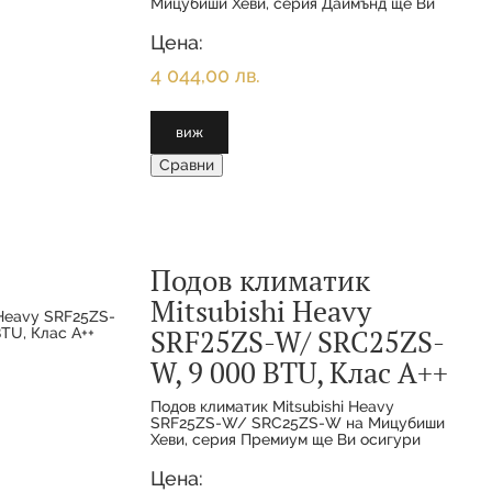
Мицубиши Хеви, серия Даймънд ще Ви
осигури постоянна температура и
равномерно разпределение на въздуха.
Цена:
Климатикът е с енергийна ефективност
А
4 044,00 лв.
виж
Сравни
Подов климатик
Mitsubishi Heavy
SRF25ZS-W/ SRC25ZS-
W, 9 000 BTU, Клас А++
Подов климатик Mitsubishi Heavy
SRF25ZS-W/ SRC25ZS-W на Мицубиши
Хеви, серия Премиум ще Ви осигури
постоянна температура и равномерно
разпределение на въздуха. Климатикът
Цена:
е с енергийна ефективност А++