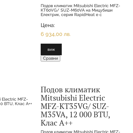
Подов климатик Mitsubishi Electric MFZ-
KT60VG/ SUZ-M60VA на Мицубиши
Електрик, серия RapidHeat е с
редуцирана дълбочина, която
позволява частично вграждане. Това е
Цена:
най-безшумната подова серия –
6 934,00 лв.
виж
Сравни
Подов климатик
Mitsubishi Electric
MFZ-KT35VG/ SUZ-
M35VA, 12 000 BTU,
Клас А++
Подов климатик Mitsubishi Electric MFZ-