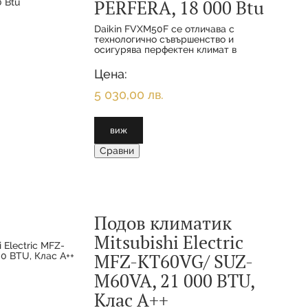
PERFERA, 18 000 Btu
Daikin FVXM50F се отличава с
технологично съвършенство и
осигурява перфектен климат в
помещенията. Климатиците от серия
FVXM-F осигуряват оптимално
Цена:
разпределение на топлината чрез
проектираното за под
5 030,00 лв.
виж
Сравни
Подов климатик
Mitsubishi Electric
MFZ-KT60VG/ SUZ-
M60VA, 21 000 BTU,
Клас А++