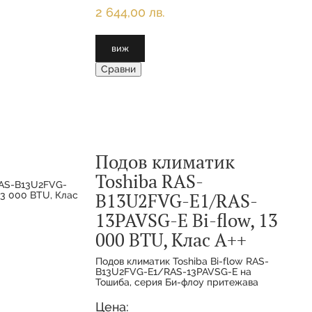
2 644,00 лв.
виж
Сравни
Подов климатик
Toshiba RAS-
B13U2FVG-E1/RAS-
13PAVSG-E Bi-flow, 13
000 BTU, Клас А++
Подов климатик Toshiba Bi-flow RAS-
B13U2FVG-E1/RAS-13PAVSG-E на
Тошиба, серия Би-флоу притежава
иновативно и компактно тяло,
подходящо за подов и нискостенен
Цена: