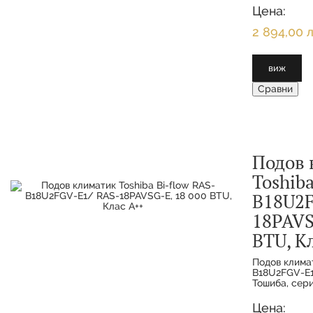
разпределен
Цена:
е с енергийн
2 894,00 л
виж
Сравни
Подов 
Toshiba
B18U2F
18PAVS
BTU, К
Подов климат
B18U2FGV-E1
Тошиба, сер
иновативно и
подходящо з
Цена: