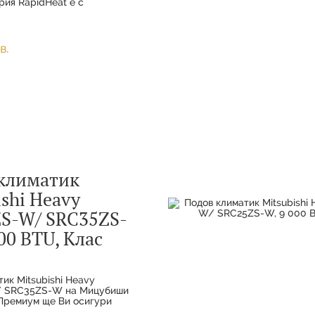
рия RapidHeat е с
дълбочина, която
стично вграждане. Това е
ата подова серия –
в.
климатик
ishi Heavy
S-W/ SRC35ZS-
00 BTU, Клас
ик Mitsubishi Heavy
 SRC35ZS-W на Мицубиши
 Премиум ще Ви осигури
емпература и равномерно