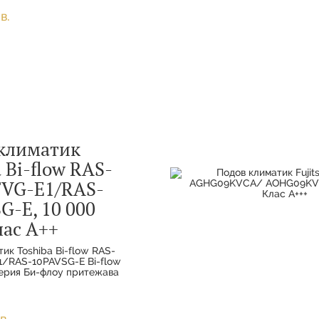
зможност за поставяне на
в.
климатик
 Bi-flow RAS-
FVG-E1/RAS-
G-E, 10 000
лас A++
ик Toshiba Bi-flow RAS-
/RAS-10PAVSG-E Bi-flow
серия Би-флоу притежава
 компактно тяло,
а подов и нискостенен
зможност за поставяне н
в.