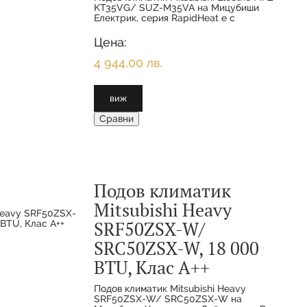
KT35VG/ SUZ-M35VA на Мицубиши
Електрик, серия RapidHeat е с
редуцирана дълбочина, която
позволява частично вграждане. Това е
Цена:
най-безшумната подова серия –
4 944,00 лв.
виж
Сравни
Подов климатик
Mitsubishi Heavy
SRF50ZSX-W/
SRC50ZSX-W, 18 000
BTU, Клас А++
Подов климатик Mitsubishi Heavy
SRF50ZSX-W/ SRC50ZSX-W на