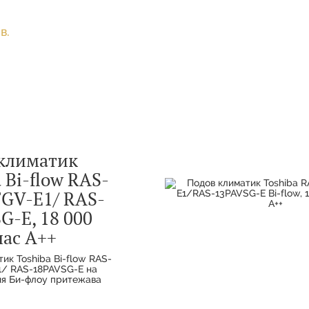
ие на въздуха. Климатикът
а ефективност А++
в.
климатик
 Bi-flow RAS-
GV-E1/ RAS-
G-E, 18 000
лас А++
ик Toshiba Bi-flow RAS-
/ RAS-18PAVSG-E на
ия Би-флоу притежава
 компактно тяло,
а подов и нискостенен