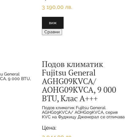
монтаж с възможност за поставяне на
WiFi к
3 190,00 лв.
виж
Сравни
Подов климатик
Fujitsu General
AGHG09KVCA/
AOHG09KVCA, 9 000
BTU, Клас А+++
Подов климатик Fujitsu General
AGHG09KVCA/ AOHG09KVCA, серия
KVC на Фуджицу Дженерал се отличава
с компактен дизайн, комфорт,
енергийна ефективност А+++/А+ и
Цена:
хладилен агент R32. Звуковото налягане
на
2 944,00 лв.