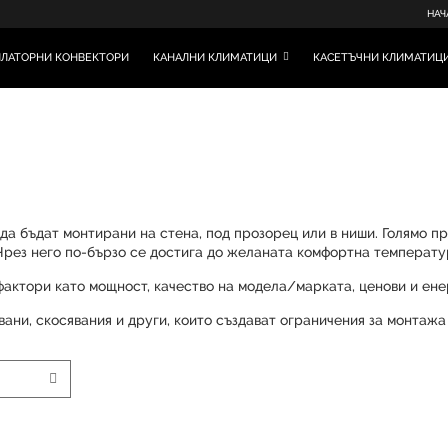
НАЧ
ЛАТОРНИ КОНВЕКТОРИ
КАНАЛНИ КЛИМАТИЦИ
КАСЕТЪЧНИ КЛИМАТИЦ
да бъдат монтирани на стена, под прозорец или в ниши. Голямо п
. Чрез него по-бързо се достига до желаната комфортна температу
фактори като мощност, качество на модела/марката, ценови и ене
ани, скосявания и други, които създават ограничения за монтажа