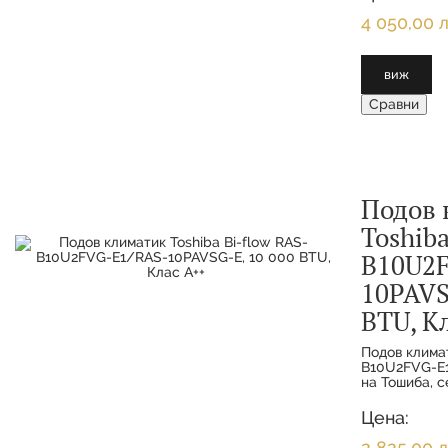
монтаж с въ
WiFi
4 050,00 л
виж
Сравни
Подов 
Toshiba
B10U2
10PAVS
BTU, К
Подов климат
B10U2FVG-E1
на Тошиба, 
иновативно и
подходящо з
Цена:
монтаж с въ
2 825,00 л