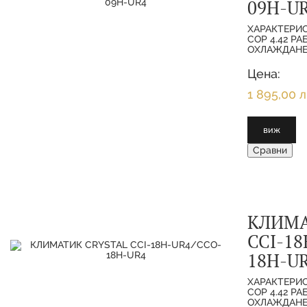
09H-U
ХАРАКТЕРИС
COP 4.42 Р
ОХЛАЖДАНЕ, 
ДИАПАЗОН - 
EER 4.39
Цена:
1 895,00 л
виж
Сравни
КЛИМА
CCI-18
18H-U
ХАРАКТЕРИС
COP 4.42 Р
ОХЛАЖДАНЕ, 