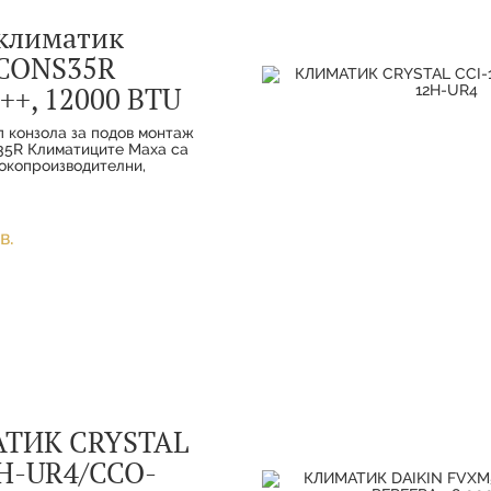
климатик
CONS35R
++, 12000 BTU
п конзола за подов монтаж
5R Климатиците Maxa са
сокопроизводителни,
фективни HVAC системи,
ни както за жилищна, така
ка употреба. Т
в.
ТИК CRYSTAL
H-UR4/CCO-