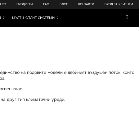
АЛО
ПРОДУКТИ
FAQ
БЛОГ
КОНТАКТИ
ВХОД ЗА КЛИЕНТИ
И
МУЛТИ-СПЛИТ СИСТЕМИ
редимство на подовите модели е двойният въздушен поток, който
ра.
ргиен клас.
 на друг тип климатични уреди.