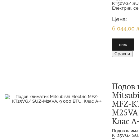
KT50VG/ SU
Електрик, се
редуцирана 
позволява ча
Цена:
най-безшумн
6 044,00 л
виж
Сравни
Подов 
Mitsubi
MFZ-KT
M25VA,
Клас А
Подов климат
KT25VG/ SU