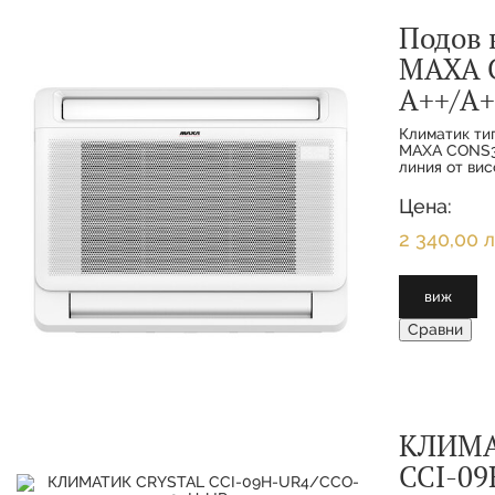
Подов 
MAXA 
A++/A+
Климатик ти
MAXA CONS3
линия от ви
енергийно е
предназначе
Цена:
и за търговс
2 340,00 л
виж
Сравни
КЛИМА
CCI-09