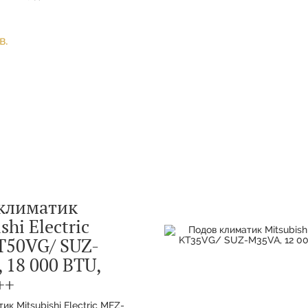
ОТОПЛЕНИЕ, °C -15 до 24
в.
климатик
shi Electric
50VG/ SUZ-
 18 000 BTU,
++
ик Mitsubishi Electric MFZ-