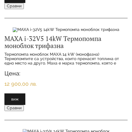
Сравни
MAXA i-32V5 14kW Термопомпа
моноблок трифазна
Термопомпа моноблок MAXA 14 kW (монофазна)
Термопомпитe са устройства, които пренасят топлина от
едно място на друго. Maxa е марка термопомпа, която е
известна със своята висока ефективност и надеждн
Цена:
12 900,00 лв.
виж
Сравни