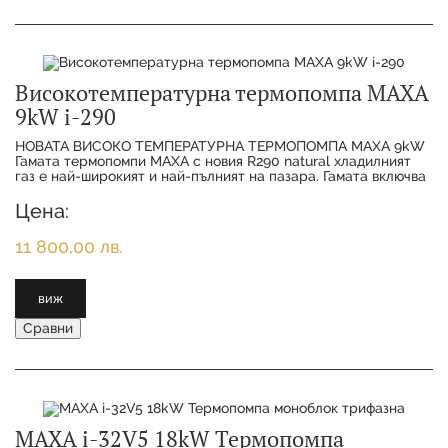
Високотемпературна термопомпа MAXA
9kW i-290
НОВАТА ВИСОКО ТЕМПЕРАТУРНА ТЕРМОПОМПА MAXA 9kW
Гамата термопомпи MAXA с новия R290 natural хладилният
газ е най-широкият и най-пълният на пазара. Гамата включва
11 различни размера от 6 kW до 50
Цена:
11 800,00 лв.
виж
Сравни
MAXA i-32V5 18kW Термопомпа