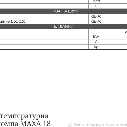
inch
L
НИВА НА ШУМ
dB(A)
яние Lp1 (10)
dB(A)
ЕЛ.ДАННИ
т
kW
A
kg
температурна
помпа MAXA 18