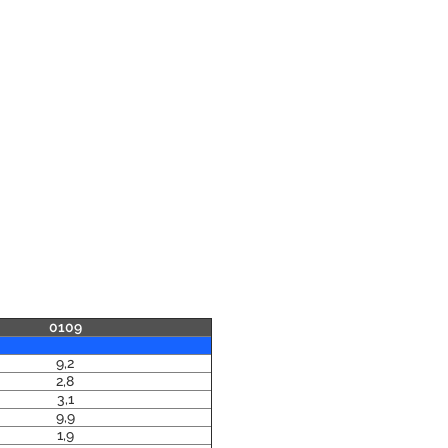
0109
9,2
2,8
3,1
9,9
1,9