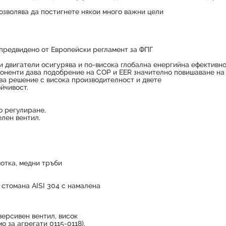
озволява да постигнете някои много важни цели
 предвидено от Европейски регламент за ФПГ
и двигатели осигурява и по-висока глобална енергийна ефективн
оненти дава подобрение на COP и EER значително повишаване на 
ва решение с висока производителност и двете
йчивост.
о регулиране,
лен вентил.
отка, медни тръби
 стомана AISI 304 с намалена
ерсивен вентил, висок
о за агрегати 0115-0118),