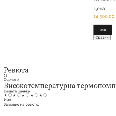
хладилният г
пълният на п
Цена:
различни ра
14 500,00 
виж
Сравни
Ревюта
(
)
Оценете
Високотемпературна термопомп
Вашата оценка
★
★
★
★
★
Име:
Заглавие на ревюто: