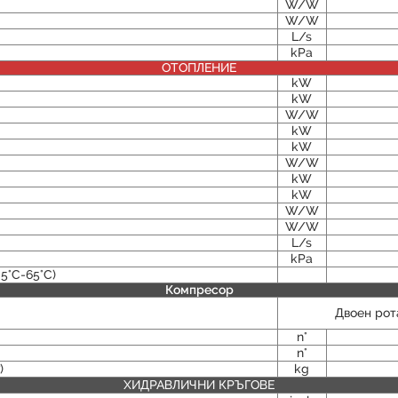
W/W
W/W
L/s
kPa
ОТОПЛЕНИЕ
kW
kW
W/W
kW
kW
W/W
kW
kW
W/W
W/W
L/s
kPa
5°C-65°C)
Компресор
Двоен рот
n°
n°
)
kg
ХИДРАВЛИЧНИ КРЪГОВЕ