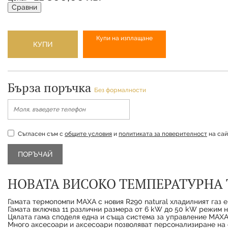
Сравни
Купи на изплащане
КУПИ
Бърза поръчка
Без формалности
Съгласен съм с
общите условия
и
политиката за поверителност
на сай
НОВАТА ВИСОКО ТЕМПЕРАТУРНА
Гамата термопомпи MAXA с новия R290 natural хладилният газ е
Гамата включва 11 различни размера от 6 kW до 50 kW режим н
Цялата гама споделя една и съща система за управление MAXA
Много аксесоари и аксесоари позволяват персонализиране на 