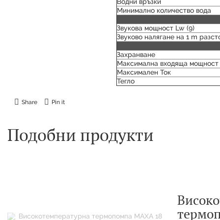
Водни връзки
Минимално количество вода
Звукова мощност Lw (9)
Звуково налягане на 1 m разсто
Захранване
Максимална входяща мощнос
Максимален Ток
Тегло
Share
Pin it
Подобни продукти
Високо
термо