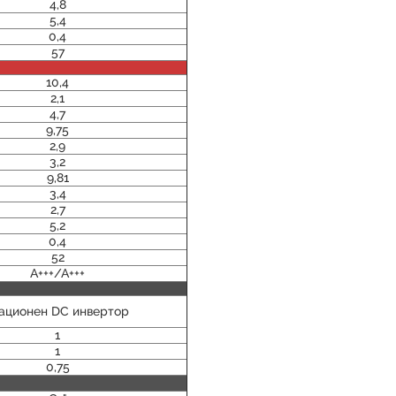
4,8
5,4
0,4
57
10,4
2,1
4,7
9,75
2,9
3,2
9,81
3,4
2,7
5,2
0,4
52
A+++/A+++
ационен DC инвертор
1
1
0,75