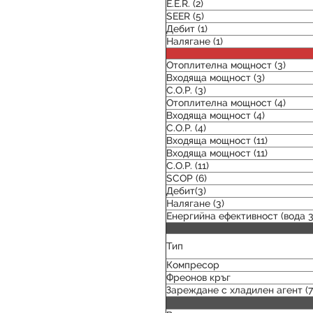
E.E.R. (2)
SEER (5)
Дебит
(1)
Налягане
(1)
Отоплителна мощност (3)
Входяща мощност (3)
C.O.P. (3)
Отоплителна мощност (4)
Входяща мощност (4)
C.O.P. (4)
Входяща мощност (11)
Входяща мощност (11)
C.O.P. (11)
SCOP (6)
Дебит
(3)
Налягане
(3)
Енергийна ефективност (вода 3
Тип
Компресор
Фреонов кръг
Зареждане с хладилен агент (7