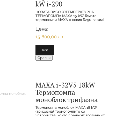
kW i-290
НОВАТА ВИСОКОТЕМПЕРАТУРНА
ТЕРМОПОМПА MAXA 15 kW Гамата
термопомпи MAXA с новия R290 natural
хладилният газ е най-широкият и най-
пълният на пазара. Гамата включва 11
Цена:
различни размера от 6
15 600,00 лв.
виж
Сравни
MAXA i-32V5 18kW
Термопомпа
моноблок трифазна
Термопомпа моноблок MAXA 18 kW
(трифазна) Термопомпитe са
устройства, които пренасят топлина от