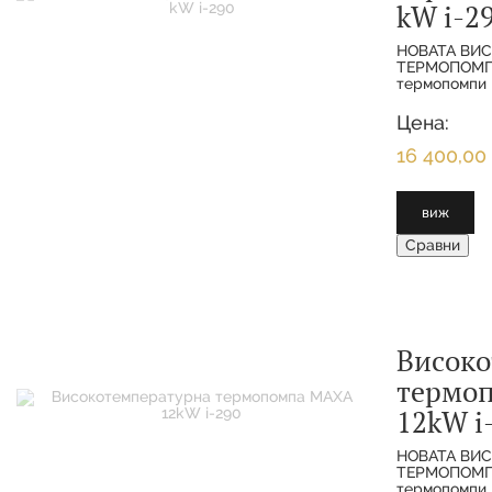
kW i-2
НОВАТА ВИ
ТЕРМОПОМПА
термопомпи 
хладилният г
пълният на п
Цена:
различни ра
16 400,00 
виж
Сравни
Високо
термо
12kW i
НОВАТА ВИ
ТЕРМОПОМПА
термопомпи 