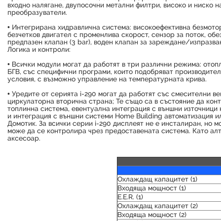
входно налягане, двупосочни метални филтри, високо и ниско н
преобразуватели.
• Интегрирана хидравлична система: високоефективна безмото
безчетков двигател с променлива скорост, сензор за поток, об
предпазен клапан (3 bar), воден клапан за зареждане/изпразва
Логика и контроли:
• Всички модули могат да работят в три различни режима: отоп
БГВ, със специфични програми, които подобряват производител
условия, с възможно управление на температурната крива.
• Уредите от серията i-290 могат да работят със смесителни в
циркулаторна вторична страна; Те също са в състояние да кон
топлинна система, евентуална интеграция с външни източници 
и интеграция с външни системи Home Building автоматизация и
Домотик. За всички серии i-290 дисплеят не е инсталиран, но м
може да се контролира чрез предоставената система. Като ал
аксесоар.
Охлаждащ капацитет
(1)
Входяща мощност
(1)
E.E.R. (1)
Охлаждащ капацитет (2)
Входяща мощност (2
)