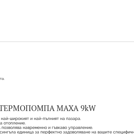
та.
Продуктът е успешно добавен в количката
 ТЕРМОПОМПА MAXA 9kW
 най-широкият и най-пълният на пазара.
а отопление.
 позволява навременно и гъвкаво управление.
сингъла единица за перфектно задоволяване на вашите специфич