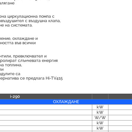
алягане
рна циркулационна помпа с
езвъздушител с въздушна клапа,
не на системата.
ление, охлаждане и
ността във всички
ентили, превключвател и
тролират слънчевата енергия
на топлина,
ли
одулите са
тернатива се предлага Hi-TV415
i-290
ОХЛАЖДАНЕ
kW
kW
W/W
kW
kW