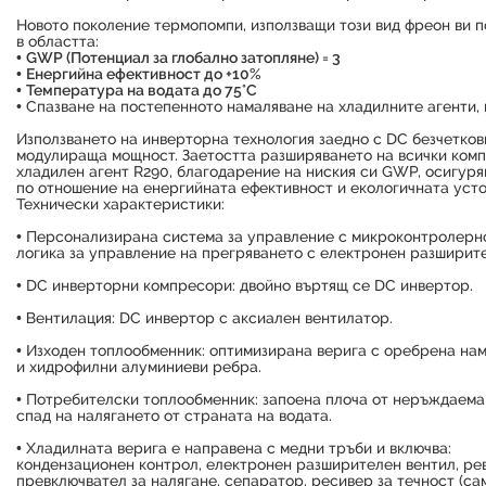
Новото поколение термопомпи, използващи този вид фреон ви п
в областта:
•
GWP (Потенциал за глобално затопляне) = 3
•
Енергийна ефективност до +10%
•
Температура на водата до 75°C
• Спазване на постепенното намаляване на хладилните агенти,
Използването на инверторна технология заедно с DC безчетков
модулираща мощност. Заетостта разширяването на всички комп
хладилен агент R290, благодарение на ниския си GWP, осигуря
по отношение на енергийната ефективност и екологичната усто
Технически характеристики:
• Персонализирана система за управление с микроконтролерн
логика за управление на прегряването с електронен разширите
• DC инверторни компресори: двойно въртящ се DC инвертор.
• Вентилация: DC инвертор с аксиален вентилатор.
• Изходен топлообменник: оптимизирана верига с оребрена нам
и хидрофилни алуминиеви ребра.
• Потребителски топлообменник: запоена плоча от неръждаема
спад на налягането от страната на водата.
• Хладилната верига е направена с медни тръби и включва:
кондензационен контрол, електронен разширителен вентил, рев
превключвател за налягане, сепаратор, ресивер за течност (сам