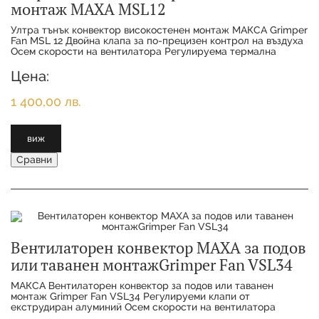
монтаж MAXA MSL12
Ултра тънък конвектор високостенен монтаж МАКСА Grimper
Fan MSL 12 Двойна клапа за по-прецизен контрол на въздуха
Осем скорости на вентилатора Регулируема термална
мощност Функции за охлаждане,
Цена:
1 400,00 лв.
виж
Сравни
Вентилаторен конвектор MAXA за подов
или таванен монтажGrimper Fan VSL34
МАКСА Вентилаторен конвектор за подов или таванен
монтаж Grimper Fan VSL34 Регулируеми клапи от
екструдиран алуминий Осем скорости на вентилатора
Всички тела са с регулируема мощност Функции за охл