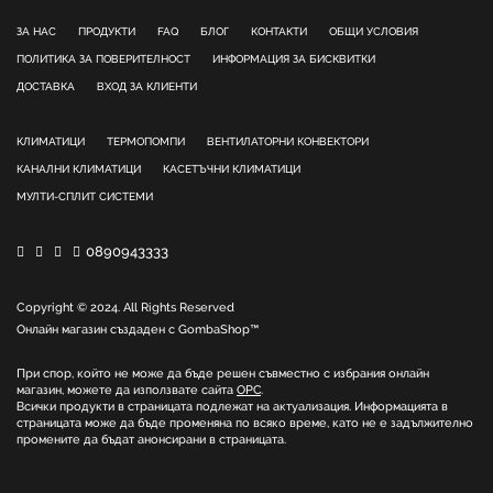
ЗА НАС
ПРОДУКТИ
FAQ
БЛОГ
КОНТАКТИ
ОБЩИ УСЛОВИЯ
ПОЛИТИКА ЗА ПОВЕРИТЕЛНОСТ
ИНФОРМАЦИЯ ЗА БИСКВИТКИ
ДОСТАВКА
ВХОД ЗА КЛИЕНТИ
КЛИМАТИЦИ
ТЕРМОПОМПИ
ВЕНТИЛАТОРНИ КОНВЕКТОРИ
КАНАЛНИ КЛИМАТИЦИ
КАСЕТЪЧНИ КЛИМАТИЦИ
МУЛТИ-СПЛИТ СИСТЕМИ
0890943333
Copyright © 2024. All Rights Reserved
Онлайн магазин създаден с
GombaShop™
При спор, който не може да бъде решен съвместно с избрания онлайн
магазин, можете да използвате сайта
ОРС
.
Всички продукти в страницата подлежат на актуализация. Информацията в
страницата може да бъде променяна по всяко време, като не е задължително
промените да бъдат анонсирани в страницата.