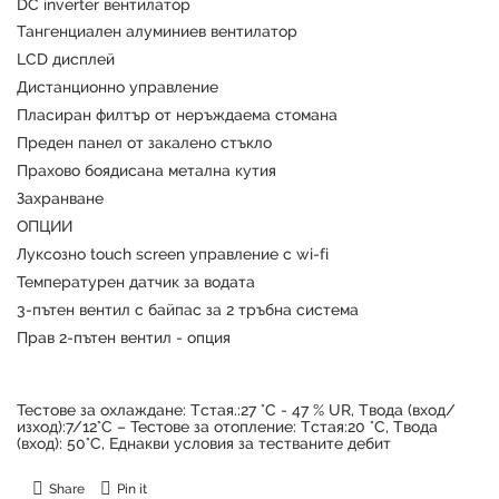
DC inverter вентилатор
Тангенциален алуминиев вентилатор
LCD дисплей
Дистанционно управление
Пласиран филтър от неръждаема стомана
Преден панел от закалено стъкло
Прахово боядисана метална кутия
Захранване
ОПЦИИ
Луксозно touch screen управление с wi-fi
Температурен датчик за водата
3-пътен вентил с байпас за 2 тръбна система
Прав 2-пътен вентил - опция
Тестове за охлаждане: Tстая.:27 °C - 47 % UR, Tвода (вход/
изход):7/12°C – Тестове за отопление: Tстая:20 °C, Tвода
(вход): 50°C, Еднакви условия за тестваните дебит
Share
Pin it