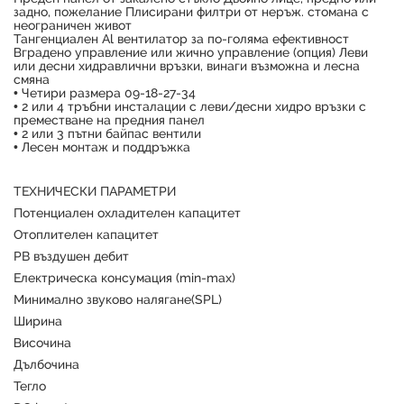
задно, пожелание Плисирани филтри от неръж. стомана с
неограничен живот
Тангенциален Al вентилатор за по-голяма ефективност
Вградено управление или жично управление (опция) Леви
или десни хидравлични връзки, винаги възможна и лесна
смяна
• Четири размера 09-18-27-34
• 2 или 4 тръбни инсталации с леви/десни хидро връзки с
преместване на предния панел
• 2 или 3 пътни байпас вентили
• Лесен монтаж и поддръжка
ТЕХНИЧЕСКИ ПАРАМЕТРИ
Потенциален охладителен капацитет
Отоплителен капацитет
PB въздушен дебит
Електрическа консумация (min-max)
Минимално звуково налягане(SPL)
Ширина
Височина
Дълбочина
Тегло