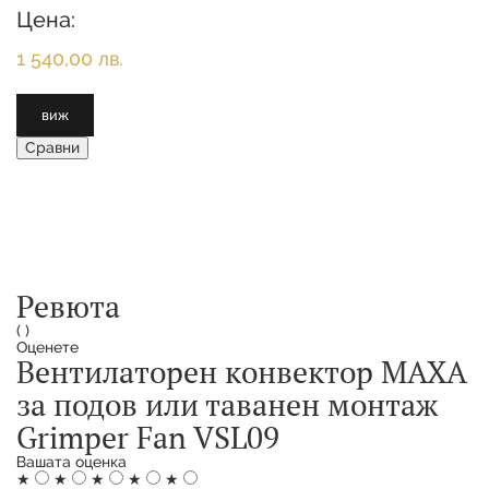
Цена:
1 540,00 лв.
виж
Сравни
Ревюта
(
)
Оценете
Вентилаторен конвектор MAXA
за подов или таванен монтаж
Grimper Fan VSL09
Вашата оценка
★
★
★
★
★