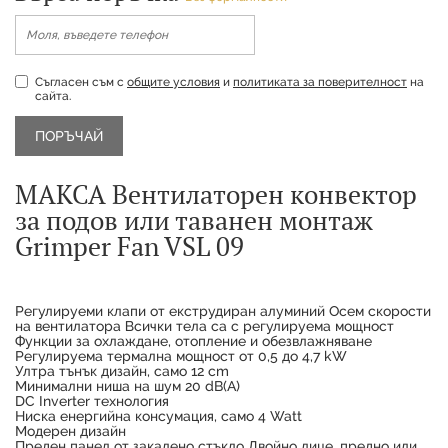
Съгласен съм с
общите условия
и
политиката за поверителност
на
сайта.
МАКСА Вентилаторен конвектор
за подов или таванен монтаж
Grimper Fan VSL 09
Регулируеми клапи от екструдиран алуминий Осем скорости
на вентилатора Всички тела са с регулируема мощност
Функции за охлаждане, отопление и обезвлажняване
Регулируема термална мощност от 0,5 до 4,7 kW
Продуктът е успешно добавен в количката
Ултра тънък дизайн, само 12 cm
Минимални ниша на шум 20 dB(A)
DC Inverter технология
Ниска енергийна консумация, само 4 Watt
Модерен дизайн
Преден панел от закалено стъкло Двойно лице, предно или