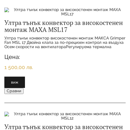
Ултра тънък конвектор за високостенен
монтаж MAXA MSL17
Ултра тънък конвектор високостенен монтаж МАКСА Grimper
Fan MSL 17 Двойна клапа за по-прецизен контрол на въздуха
Осем скорости на вентилатораРегулируема термална
мощност Функции за охлаждане, ото
Цена:
1 500,00 лв.
виж
Сравни
Ултра тънък конвектор за високостенен