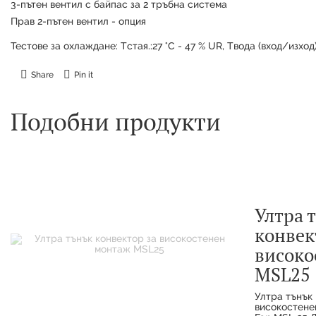
3-пътен вентил с байпас за 2 тръбна система
Прав 2-пътен вентил - опция
Тестове за охлаждане: Tстая.:27 °C - 47 % UR, Tвода (вход/изход
Share
Pin it
Подобни продукти
Ултра 
конвек
високо
MSL25
Ултра тънък
високостене