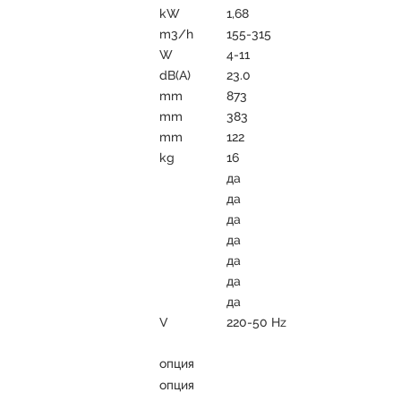
kW
1,68
m3/h
155-315
W
4-11
dB(A)
23.0
mm
873
mm
383
mm
122
kg
16
да
да
да
да
да
да
да
V
220-50 Hz
опция
опция