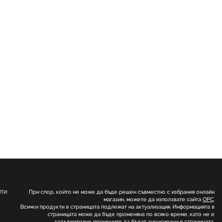
При спор, който не може да бъде решен съвместно с избрания онлайн
НТИ
магазин, можете да използвате сайта
ОРС
.
Всички продукти в страницата подлежат на актуализация. Информацията в
страницата може да бъде променяна по всяко време, като не е
задължително промените да бъдат анонсирани в страницата.