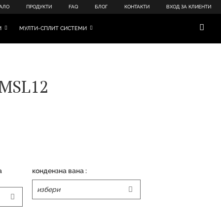
АЛО
ПРОДУКТИ
FAQ
БЛОГ
КОНТАКТИ
ВХОД ЗА КЛИЕНТИ
И
МУЛТИ-СПЛИТ СИСТЕМИ
 MSL12
а
кондензна вана :