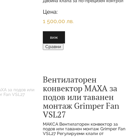
Двойна клапа за по-прецизен контрол
на въздуха Осем скорости на
вентилатораРегулируема термална
Цена:
мощност Функции за охлаждане, ото
1 500,00 лв.
виж
Сравни
Вентилаторен
конвектор MAXA за
подов или таванен
монтаж Grimper Fan
VSL27
МАКСА Вентилаторен конвектор за
подов или таванен монтаж Grimper Fan
VSL27 Регулируеми клапи от
екструдиран алуминий Осем скорости