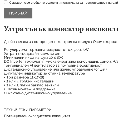
Съгласен съм с
общите условия
и
политиката за поверителност
на сай
Ултра тънък конвектор високос
Двойна клапа за по-прецизен контрол на въздуха Осем скорос
Регулируема термална мощност от 0.5 до 4 kW
Ултра тънък дизайн, само 12 cm
Минимални ниша на шум 20 dB(A)
DC Inverter технология Ниска енергийна консумация, само 4 W
Тангенциален Al вентилатор за по-голяма ефективност
Дистанционно управление или жично управление (опция)
Дигитален индикатор за стайна температура
• Три размера 12-17-25
• 2 или 4 тръбни инсталации
• 2 или 3 пътни байпас вентили
• Лесен монтаж и поддръжка
• Включено дистанционно управление
ТЕХНИЧЕСКИ ПАРАМЕТРИ
Потенциален охладителен капацитет