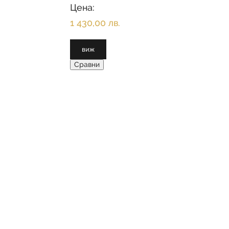
на вентилатора Всички тела са с
Цена:
регулируема мощност Функции за ох
1 430,00 лв.
виж
Сравни