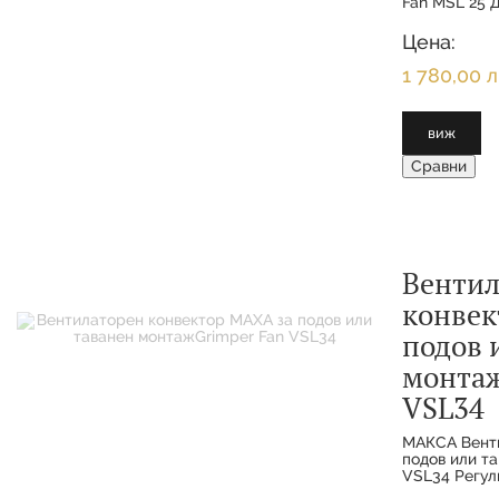
Fan MSL 25 Д
прецизен ко
скорости на
Цена:
термална мо
1 780,00 л
виж
Сравни
Вентил
конвек
подов 
монтаж
VSL34
МАКСА Венти
подов или т
VSL34 Регул
екструдиран