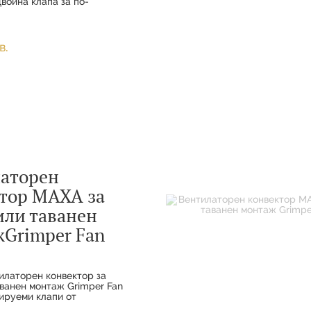
война клапа за по-
нтрол на въздуха Осем
 вентилатора Регулируема
щност Функции за охла
в.
аторен
тор MAXA за
или таванен
Grimper Fan
латорен конвектор за
аванен монтаж Grimper Fan
ируеми клапи от
 алуминий Осем скорости