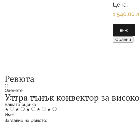
на вентилато
Цена:
регулируема
1 540,00 л
виж
Сравни
Ревюта
(
)
Оценете
Ултра тънък конвектор за висо
Вашата оценка
★
★
★
★
★
Име:
Заглавие на ревюто: