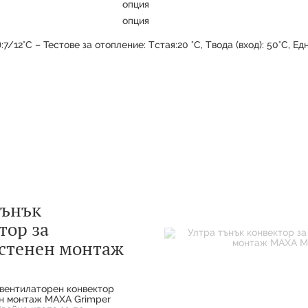
опция
опция
):7/12°C – Тестове за отопление: Tстая:20 °C, Tвода (вход): 50°C, 
тънък
тор за
стенен монтаж
 вентилаторен конвектор
н монтаж MAXA Grimper