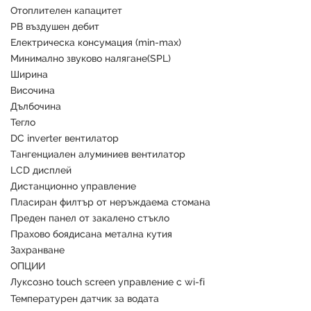
Отоплителен капацитет
PB въздушен дебит
Електрическа консумация (min-max)
Минимално звуково налягане(SPL)
Ширина
Височина
Дълбочина
Тегло
DC inverter вентилатор
Тангенциален алуминиев вентилатор
LCD дисплей
Дистанционно управление
Пласиран филтър от неръждаема стомана
Преден панел от закалено стъкло
Прахово боядисана метална кутия
Захранване
ОПЦИИ
Луксозно touch screen управление с wi-fi
Температурен датчик за водата