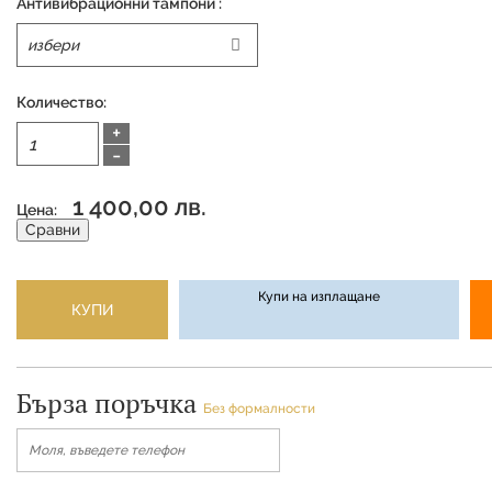
Антивибрационни тампони :
Количество:
+
-
1 400,00 лв.
Цена:
Сравни
Купи на изплащане
КУПИ
Бърза поръчка
Без формалности