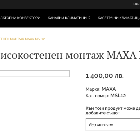
НАЧ
ЛАТОРНИ КОНВЕКТОРИ
КАНАЛНИ КЛИМАТИЦИ
КАСЕТЪЧНИ КЛИМАТИЦ
СТЕНЕН МОНТАЖ MAXA MSL12
 високостенен монтаж MAXA
1 400,00 лв.
MAXA
Марка:
MSL12
Кат. номер:
Към този продукт може д
добавите също:::