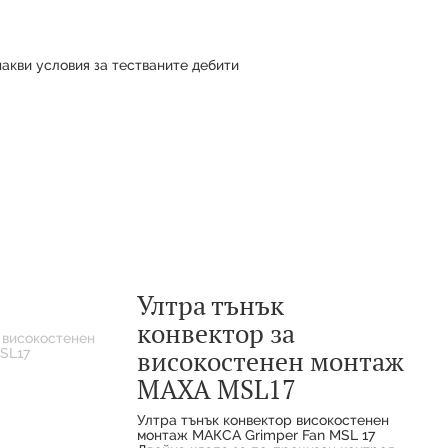
Еднакви условия за тестваните дебити
Ултра тънък
конвектор за
високостенен монтаж
MAXA MSL17
Ултра тънък конвектор високостенен
монтаж МАКСА Grimper Fan MSL 17