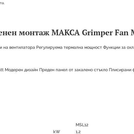
та.
Продуктът е успешно добавен в количката
тенен монтаж МАКСА Grimper Fan 
ти на вентилатора Регулируема термална мощност Функции за ох
att Модерен дизайн Преден панел от закалено стъкло Плисирани 
MSL12
kW
1,2