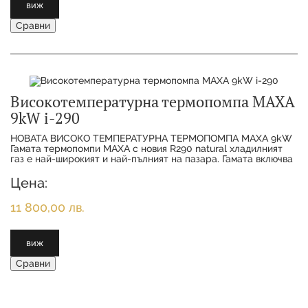
виж
Сравни
Високотемпературна термопомпа MAXA
9kW i-290
НОВАТА ВИСОКО ТЕМПЕРАТУРНА ТЕРМОПОМПА MAXA 9kW
Гамата термопомпи MAXA с новия R290 natural хладилният
газ е най-широкият и най-пълният на пазара. Гамата включва
11 различни размера от 6 kW до 50
Цена:
11 800,00 лв.
виж
Сравни