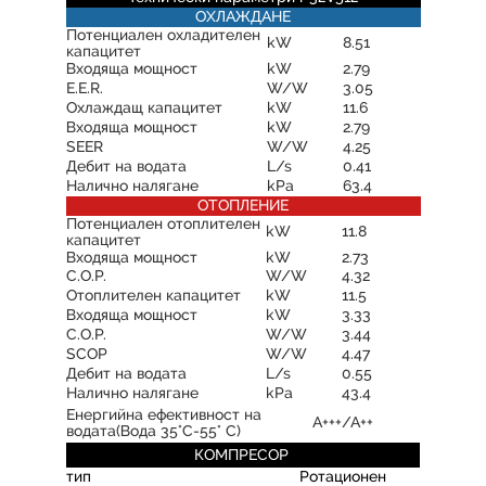
ОХЛАЖДАНЕ
Потенциален охладителен
kW
8.51
капацитет
Входяща мощност
kW
2.79
E.E.R.
W/W
3.05
Охлаждащ капацитет
kW
11.6
Входяща мощност
kW
2.79
SEER
W/W
4.25
Дебит на водата
L/s
0.41
Налично налягане
kPa
63.4
ОТОПЛЕНИЕ
Потенциален отоплителен
kW
11.8
капацитет
Входяща мощност
kW
2.73
C.O.P.
W/W
4.32
Отоплителен капацитет
kW
11.5
Входяща мощност
kW
3.33
C.O.P.
W/W
3.44
SCOP
W/W
4.47
Дебит на водата
L/s
0.55
Налично налягане
kPa
43.4
Енергийна ефективност на
А+++/А++
водата(Вода 35°C-55° C)
КОМПРЕСОР
тип
Ротационен