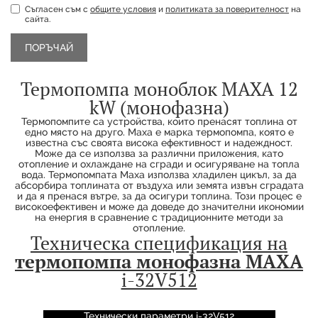
Съгласен съм с
общите условия
и
политиката за поверителност
на
сайта.
Продуктът е успешно добавен в количката
Термопомпа моноблок MAXA 12
kW (монофазна)
Термопомпитe са устройства, които пренасят топлина от
едно място на друго. Maxa е марка термопомпа, която е
известна със своята висока ефективност и надеждност.
Може да се използва за различни приложения, като
отопление и охлаждане на сгради и осигуряване на топла
вода. Термопомпата Maxa използва хладилен цикъл, за да
абсорбира топлината от въздуха или земята извън сградата
и да я пренася вътре, за да осигури топлина. Този процес е
високоефективен и може да доведе до значителни икономии
на енергия в сравнение с традиционните методи за
отопление.
Техническа спецификация на
термопомпа монофазна MAXA
i-32V512
Технически параметри i-32V512