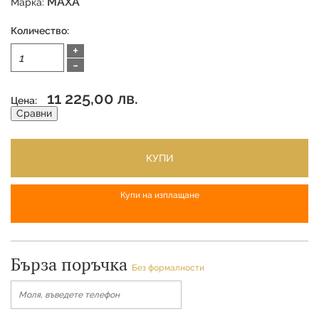
MAXA
Марка:
Количество:
+
-
11 225,00 лв.
Цена:
Сравни
КУПИ
Купи на изплащане
Бърза поръчка
Без формалности