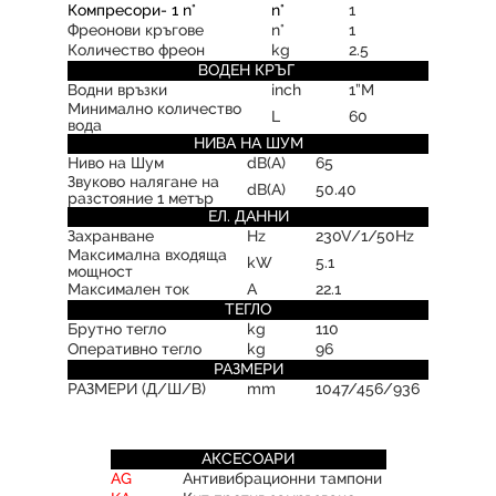
Компресори- 1 n°
n°
1
Фреонови кръгове
n°
1
Количество фреон
kg
2.5
ВОДЕН КРЪГ
Водни връзки
inch
1”M
Минимално количество
L
60
вода
НИВА НА ШУМ
Ниво на Шум
dB(A)
65
Звуково налягане на
dB(A)
50.40
разстояние 1 метър
ЕЛ. ДАННИ
Захранване
Hz
230V/1/50Hz
Максимална входяща
kW
5.1
мощност
Максимален ток
А
22.1
ТЕГЛО
Брутно тегло
kg
110
Оперативно тегло
kg
96
РАЗМЕРИ
РАЗМЕРИ (Д/Ш/В)
mm
1047/456/936
АКСЕСОАРИ
AG
Антивибрационни тампони