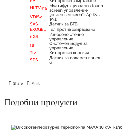
KA
Кит против замръзване
Мултифункционално touch
Hi-TV415
screen управление
3пътен вентил (1"1/4) Kvs
VDIS2
19.2
SAS
Датчик за БГВ
EXOGEL
Гел против замръзване
Изнесено стенно
i-GR
управление
Системен модул за
GI
управление
Tr2
Кит против корозия
Датчик за соларен панел
SPS
GI
Share
Pin it
Подобни продукти