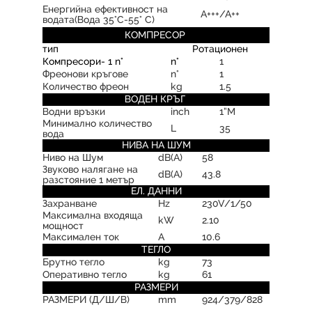
Енергийна ефективност на
А+++/А++
водата(Вода 35°C-55° C)
КОМПРЕСОР
тип
Ротационен
Компресори- 1 n°
n°
1
Фреонови кръгове
n°
1
Количество фреон
kg
1.5
ВОДЕН КРЪГ
Водни връзки
inch
1”M
Минимално количество
L
35
вода
НИВА НА ШУМ
Ниво на Шум
dB(A)
58
Звуково налягане на
dB(A)
43.8
разстояние 1 метър
ЕЛ. ДАННИ
Захранване
Hz
230V/1/50
Максимална входяща
kW
2.10
мощност
Максимален ток
А
10.6
ТЕГЛО
Брутно тегло
kg
73
Оперативно тегло
kg
61
РАЗМЕРИ
РАЗМЕРИ (Д/Ш/В)
mm
924/379/828