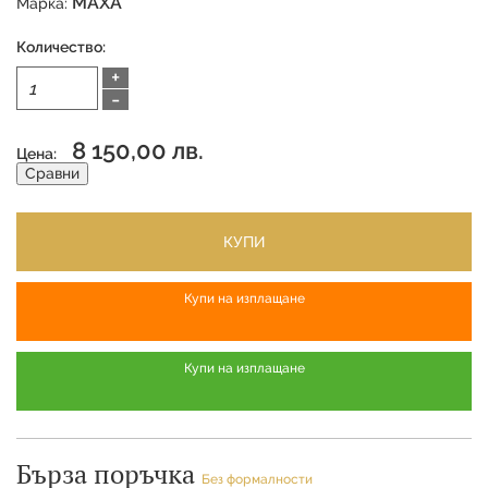
MAXA
Марка:
Количество:
+
-
8 150,00 лв.
Цена:
Сравни
КУПИ
Купи на изплащане
Купи на изплащане
Бърза поръчка
Без формалности