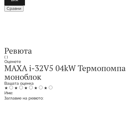
Сравни
Ревюта
(
)
Оценете
MAXA i-32V5 04kW Термопомпа
моноблок
Вашата оценка
★
★
★
★
★
Име:
Заглавие на ревюто: