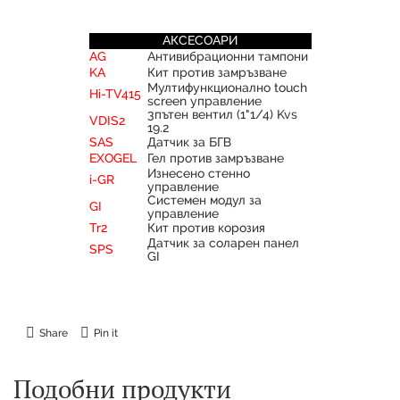
АКСЕСОАРИ
AG
Антивибрационни тампони
KA
Кит против замръзване
Мултифункционално touch
Hi-TV415
screen управление
3пътен вентил (1"1/4) Kvs
VDIS2
19.2
SAS
Датчик за БГВ
EXOGEL
Гел против замръзване
Изнесено стенно
i-GR
управление
Системен модул за
GI
управление
Tr2
Кит против корозия
Датчик за соларен панел
SPS
GI
Share
Pin it
Подобни продукти