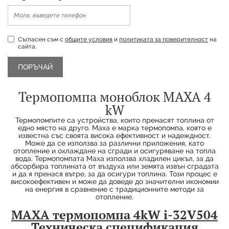
Съгласен съм с
общите условия
и
политиката за поверителност
на
сайта.
Термопомпа моноблок MAXA 4
kW
Термопомпитe са устройства, които пренасят топлина от
едно място на друго. Maxa е марка термопомпа, която е
Продуктът е успешно добавен в количката
известна със своята висока ефективност и надеждност.
Може да се използва за различни приложения, като
отопление и охлаждане на сгради и осигуряване на топла
вода. Термопомпата Maxa използва хладилен цикъл, за да
абсорбира топлината от въздуха или земята извън сградата
и да я пренася вътре, за да осигури топлина. Този процес е
високоефективен и може да доведе до значителни икономии
на енергия в сравнение с традиционните методи за
отопление.
MAXA
термопомпа 4kW i-32V504
Техническа спецификация