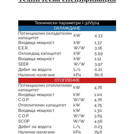
Технически параметри i-32V504
ОХЛАЖДАНЕ
Потенциален охладителен
kW
4.33
капацитет
Входяща мощност
kW
1.37
E.E.R.
W/W
3.16
Охлаждащ капацитет
kW
5.59
Входяща мощност
kW
1.12
SEER
W/W
3.97
Дебит на водата
L/s
0.21
Налично налягане
kPa
80.6
ОТОПЛЕНИЕ
Потенциален отоплителен
kW
4.76
капацитет
Входяща мощност
kW
1.00
C.O.P.
W/W
4.76
Отоплителен капацитет
kW
4.75
Входяща мощност
kW
1.30
C.O.P.
W/W
3.65
SCOP
W/W
4.56
Дебит на водата
L/s
0.23
Налично налягане
kPa
79.6