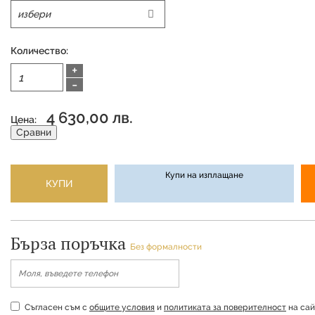
Количество:
+
-
4 630,00 лв.
Цена:
Сравни
Купи на изплащане
КУПИ
Бърза поръчка
Без формалности
Съгласен съм с
общите условия
и
политиката за поверителност
на сай