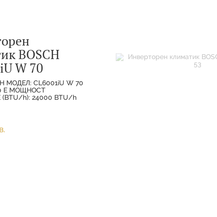
торен
тик BOSCH
iU W 70
H МОДЕЛ: CL6001iU W 70
70 E МОЩНОСТ
(BTU/h): 24000 BTU/h
ХЛАЖДАНЕ(НОМИНАЛНА):
МОЩНОСТ
(НОМИНАЛНА):
в.