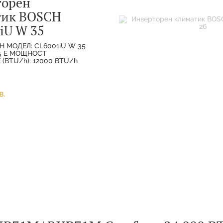
торен
тик BOSCH
iU W 35
H МОДЕЛ: CL6001iU W 35
35 E МОЩНОСТ
(BTU/h): 12000 BTU/h
ХЛАЖДАНЕ(НОМИНАЛНА):
МОЩНОСТ
(НОМИНАЛНА):
в.