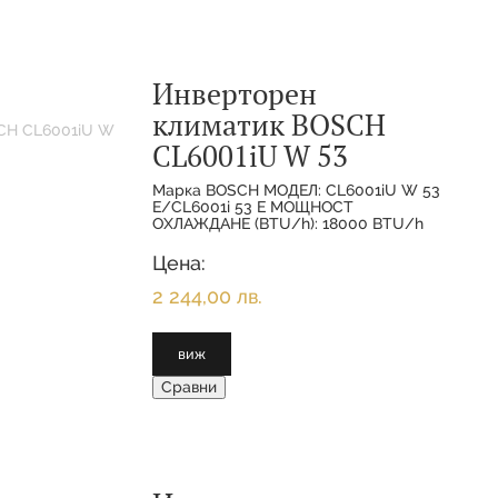
Инверторен
климатик BOSCH
CL6001iU W 53
Марка BOSCH МОДЕЛ: CL6001iU W 53
E/CL6001i 53 E МОЩНОСТ
ОХЛАЖДАНЕ (BTU/h): 18000 BTU/h
МОЩНОСТ ОХЛАЖДАНЕ(НОМИНАЛНА):
5.300 KW МОЩНОСТ
Цена:
ОТОПЛЕНИЕ(НОМИНАЛНА):
2 244,00 лв.
виж
Сравни