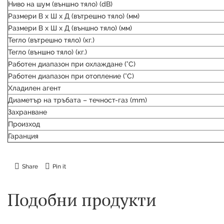
Ниво на шум (външно тяло) (dB)
Размери В х Ш х Д (вътрешно тяло) (мм)
Размери В х Ш х Д (външно тяло) (мм)
Тегло (вътрешно тяло) (кг.)
Тегло (външно тяло) (кг.)
Работен диапазон при охлаждане (°C)
Работен диапазон при отопление (°C)
Хладилен агент
Диаметър на тръбата – течност-газ (mm)
Захранване
Произход
Гаранция
Share
Pin it
Подобни продукти