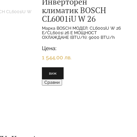
Инверторен
климатик BOSCH
CL6001iU W 26
Марка BOSCH МОДЕЛ: CL6001iU W 26
E/CL6001i 26 E МОЩНОСТ
ОХЛАЖДАНЕ (BTU/h): 9000 BTU/h
МОЩНОСТ ОХЛАЖДАНЕ(НОМИНАЛНА):
2.600 KW МОЩНОСТ
Цена:
ОТОПЛЕНИЕ(НОМИНАЛНА):
1 544,00 лв.
виж
Сравни