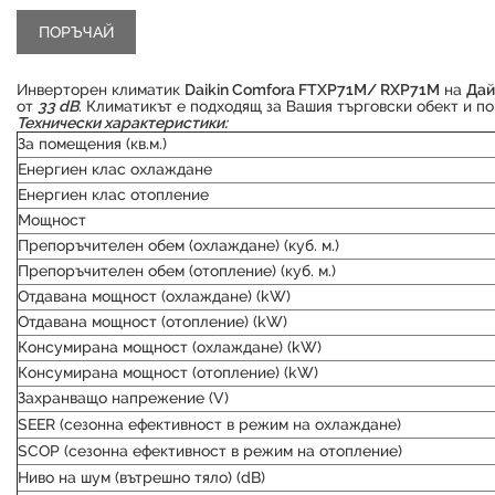
Инверторен климатик
Daikin Comfora FTXP71M/ RXP71M
на
Дай
от
33 dB
. Климатикът е подходящ за Вашия търговски обект и 
Технически характеристики:
За помещения (кв.м.)
Енергиен клас охлаждане
Енергиен клас отопление
Мощност
Препоръчителен обем (охлаждане) (куб. м.)
Препоръчителен обем (отопление) (куб. м.)
Отдавана мощност (охлаждане) (kW)
Отдавана мощност (отопление) (kW)
Консумирана мощност (охлаждане) (kW)
Консумирана мощност (отопление) (kW)
Захранващо напрежение (V)
SEER (сезонна ефективност в режим на охлаждане)
SCOP (сезонна ефективност в режим на отопление)
Ниво на шум (вътрешно тяло) (dB)