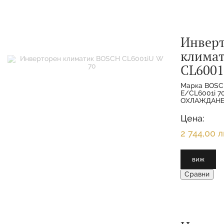
Инвер
клима
CL6001
Марка BOSC
E/CL6001i 
ОХЛАЖДАНЕ 
МОЩНОСТ О
7.000 KW 
Цена:
ОТОПЛЕНИЕ
2 744,00 л
виж
Сравни