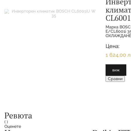
Инвер
клима
CL6001
Марка BOSC
E/CL6001i 
ОХЛАЖДАНЕ 
МОЩНОСТ О
3.500 KW 
Цена:
ОТОПЛЕНИЕ
1 624,00 л
виж
Сравни
Ревюта
(
)
Оценете