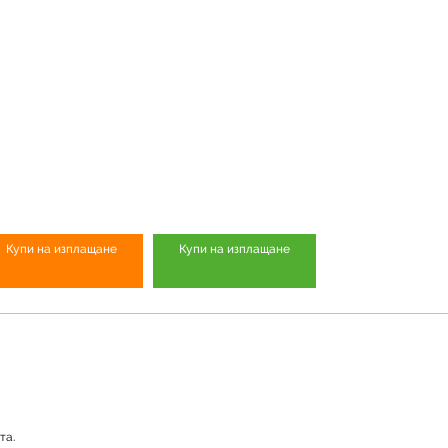
Купи на изплащане
Купи на изплащане
та.
Продуктът е успешно добавен в количката