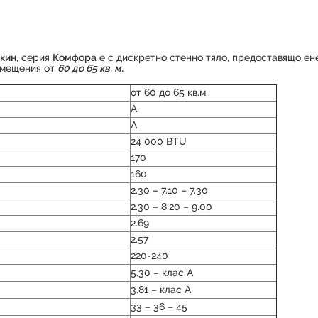
кин
, серия
Комфора
е с дискретно стенно тяло, предоставящо е
помещения от
60 до 65 кв. м.
от 60 до 65 кв.м.
А
А
24 000 BTU
170
160
2.30 – 7.10 – 7.30
2.30 – 8.20 – 9.00
2.69
2.57
220-240
5.30 – клас А
3.81 – клас А
33 – 36 – 45