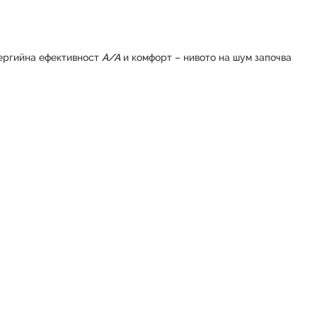
нергийна ефективност
А/А
и комфорт – нивото на шум започва