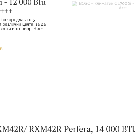
 - 12 000 Btu
+++
i се предлага с 5
 различни цвята, за да
всеки интериор. Чрез
а комфорт и
ото свързване вашите
наслаждават на
удобство с
в.
M42R/ RXM42R Perfera, 14 000 BTU