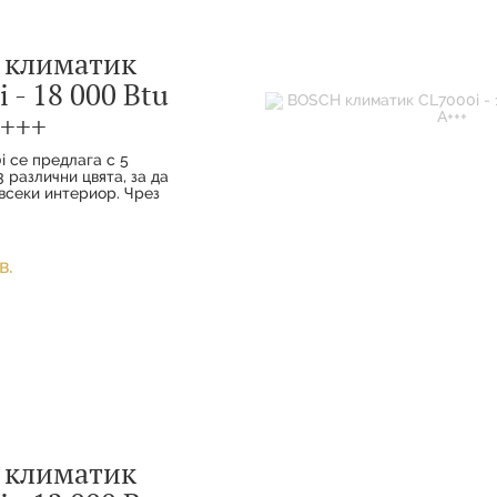
 климатик
 - 18 000 Btu
+++
i се предлага с 5
 различни цвята, за да
всеки интериор. Чрез
а комфорт и
ото свързване вашите
наслаждават на
удобство с
в.
 климатик