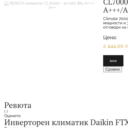
CL7000i
А+++/А
Climate 7000
мощности и 3
отговори на 
функциите з
интелигентн
Цена:
клиенти се 
максимално 
2 444,00 л
виж
Сравни
Ревюта
(
)
Оценете
Инверторен климатик Daikin FTX