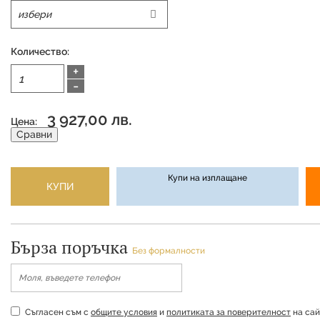
Количество:
+
-
3 927,00 лв.
Цена:
Сравни
Купи на изплащане
КУПИ
Бърза поръчка
Без формалности
Съгласен съм с
общите условия
и
политиката за поверителност
на сай