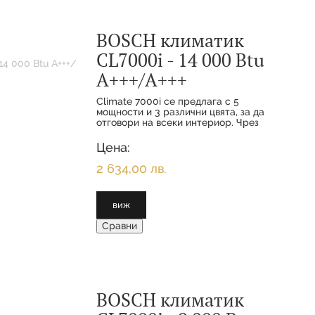
BOSCH климатик
CL7000i - 14 000 Btu
А+++/А+++
Climate 7000i се предлага с 5
мощности и 3 различни цвята, за да
отговори на всеки интериор. Чрез
функциите за комфорт и
интелигентното свързване вашите
Цена:
клиенти се наслаждават на
максимално удобство с
2 634,00 лв.
виж
Сравни
BOSCH климатик