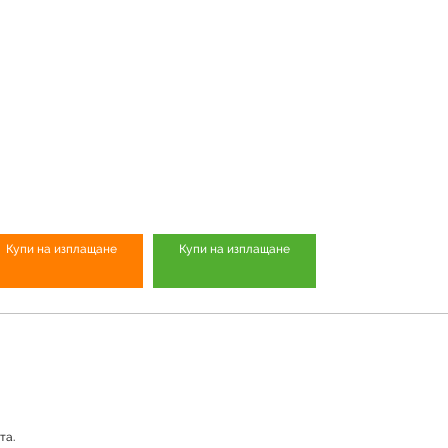
Купи на изплащане
Купи на изплащане
та.
Продуктът е успешно добавен в количката