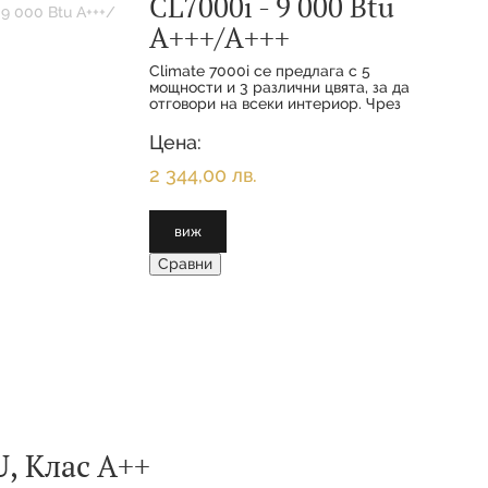
CL7000i - 9 000 Btu
А+++/А+++
Climate 7000i се предлага с 5
мощности и 3 различни цвята, за да
отговори на всеки интериор. Чрез
функциите за комфорт и
интелигентното свързване вашите
Цена:
клиенти се наслаждават на
максимално удобство с
2 344,00 лв.
виж
Сравни
, Клас А++