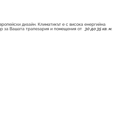
ропейски дизайн. Климатикът е с висока енергийна
ор за Вашата трапезария и помещения от
30 до 35 кв. м
.