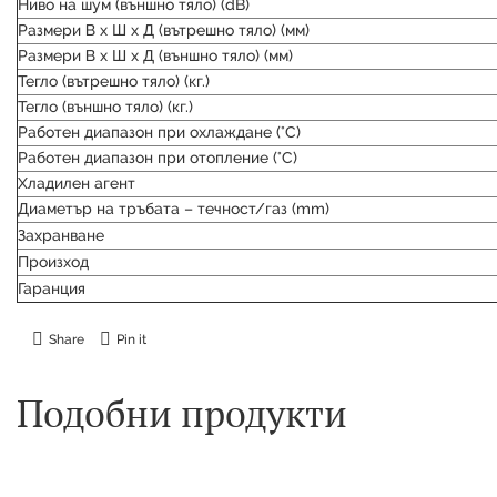
Ниво на шум (външно тяло) (dB)
Размери В х Ш х Д (вътрешно тяло) (мм)
Размери В х Ш х Д (външно тяло) (мм)
Тегло (вътрешно тяло) (кг.)
Тегло (външно тяло) (кг.)
Работен диапазон при охлаждане (°C)
Работен диапазон при отопление (°C)
Хладилен агент
Диаметър на тръбата – течност/газ (mm)
Захранване
Произход
Гаранция
Share
Pin it
Подобни продукти