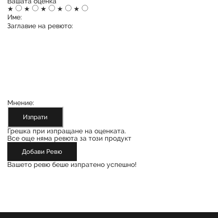
Вашата оценка
★
★
★
★
★
Име:
Заглавие на ревюто:
Мнение:
Изпрати
Грешка при изпращане на оценката.
Все още няма ревюта за този продукт
Добави Ревю
Вашето ревю беше изпратено успешно!