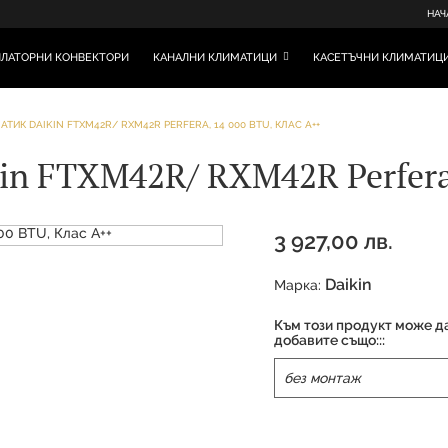
НАЧ
ЛАТОРНИ КОНВЕКТОРИ
КАНАЛНИ КЛИМАТИЦИ
КАСЕТЪЧНИ КЛИМАТИЦ
ТИК DAIKIN FTXM42R/ RXM42R PERFERA, 14 000 BTU, КЛАС А++
n FTXM42R/ RXM42R Perfera,
3 927,00 лв.
Daikin
Марка:
Към този продукт може д
добавите също:::