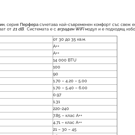
ин
, серия
Перфера
съчетава най-съвременен комфорт със свеж ев
ват от
21 dB
. Системата е с
вграден WiFi
модул и е подходящ изб
от 30 до 35 кв.м.
А++
А++
14 000 BTU
100
90
1.70 – 4.20 – 5.00
1.70 – 5.40 – 6.00
0.97
1.31
220-240
7.85 – клас А++
4.71 – клас А++
21 – 30 – 45