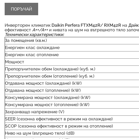
Инверторен климатик
Daikin Perfera FTXM42R/ RXM42R
на
Дайк
ефективност
А++/А++
и нивата на шум на вътрешното тяло започ
Технически характеристики:
За помещения (кв.м.)
Енергиен клас охлаждане
Енергиен клас отопление
Мощност
Препоръчителен обем (охлаждане) (куб. м.)
Препоръчителен обем (отопление) (куб. м.)
Отдавана мощност (охлаждане) (kW)
Отдавана мощност (отопление) (kW)
Консумирана мощност (охлаждане) (kW)
Консумирана мощност (отопление) (kW)
Захранващо напрежение (V)
SEER (сезонна ефективност в режим на охлаждане)
SCOP (сезонна ефективност в режим на отопление)
Ниво на шум (вътрешно тяло) (dB)