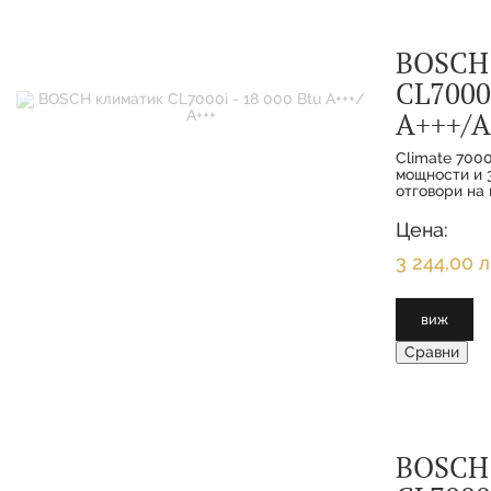
BOSCH
CL7000i
А+++/А
Climate 7000
мощности и 3
отговори на 
функциите з
интелигентн
Цена:
клиенти се 
максимално 
3 244,00 л
виж
Сравни
BOSCH