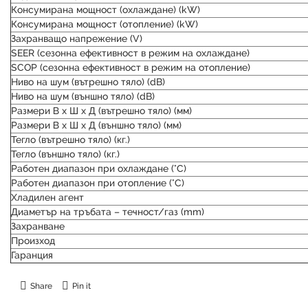
Консумирана мощност (охлаждане) (kW)
Консумирана мощност (отопление) (kW)
Захранващо напрежение (V)
SEER (сезонна ефективност в режим на охлаждане)
SCOP (сезонна ефективност в режим на отопление)
Ниво на шум (вътрешно тяло) (dB)
Ниво на шум (външно тяло) (dB)
Размери В х Ш х Д (вътрешно тяло) (мм)
Размери В х Ш х Д (външно тяло) (мм)
Тегло (вътрешно тяло) (кг.)
Тегло (външно тяло) (кг.)
Работен диапазон при охлаждане (°C)
Работен диапазон при отопление (°C)
Хладилен агент
Диаметър на тръбата – течност/газ (mm)
Захранване
Произход
Гаранция
Share
Pin it