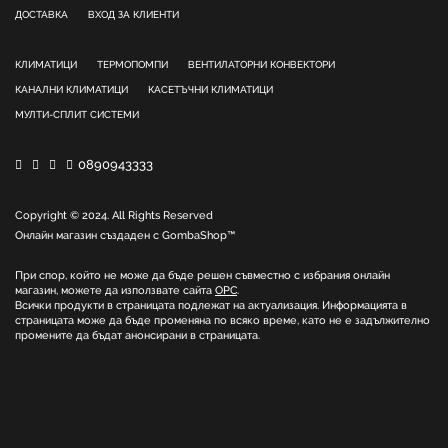
ДОСТАВКА
ВХОД ЗА КЛИЕНТИ
КЛИМАТИЦИ
ТЕРМОПОМПИ
ВЕНТИЛАТОРНИ КОНВЕКТОРИ
КАНАЛНИ КЛИМАТИЦИ
КАСЕТЪЧНИ КЛИМАТИЦИ
МУЛТИ-СПЛИТ СИСТЕМИ
0890943333
Copyright © 2024. All Rights Reserved
Онлайн магазин създаден с
GombaShop™
При спор, който не може да бъде решен съвместно с избрания онлайн
магазин, можете да използвате сайта
ОРС
.
Всички продукти в страницата подлежат на актуализация. Информацията в
страницата може да бъде променяна по всяко време, като не е задължително
промените да бъдат анонсирани в страницата.