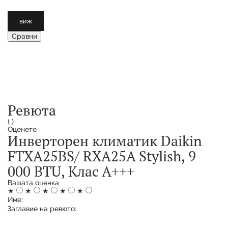
виж
Сравни
Ревюта
(
)
Оценете
Инверторен климатик Daikin
FTXA25BS/ RXA25A Stylish, 9
000 BTU, Клас А+++
Вашата оценка
★
★
★
★
★
Име:
Заглавие на ревюто: