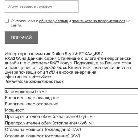
Съгласен съм с
общите условия
и
политиката за поверителност
на
сайта.
Инверторен климатик
Daikin Stylish FTXA25BS/
RXA25A
на
Дайкин,
серия
Стайлиш
е с елегантен европейски
дизайн и е с
вграден WiFi
модул. Подходящ е за Вашата стая
и помещения от
15 до 20 кв. м.
Климатикът има ниски нива на
шум започващи от
19 dB
и висока енергийна
ефективност
А+++/А+++
.
Технически характеристики:
За помещения (кв.м.)
Енергиен клас охлаждане
Енергиен клас отопление
Продуктът е успешно добавен в количката
Мощност
Препоръчителен обем (охлаждане) (куб. м.)
Препоръчителен обем (отопление) (куб. м.)
Отдавана мощност (охлаждане) (kW)
Отдавана мощност (отопление) (kW)