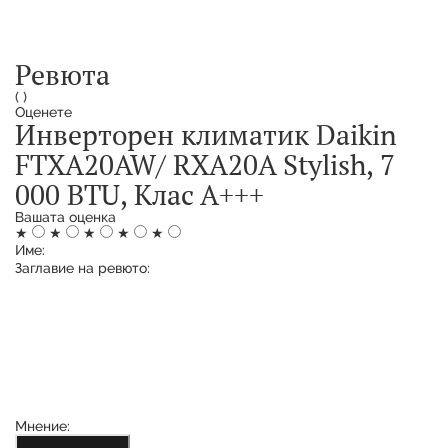
Ревюта
(
)
Оценете
Инверторен климатик Daikin
FTXA20AW/ RXA20A Stylish, 7
000 BTU, Клас А+++
Вашата оценка
★
★
★
★
★
Име:
Заглавие на ревюто:
Мнение: