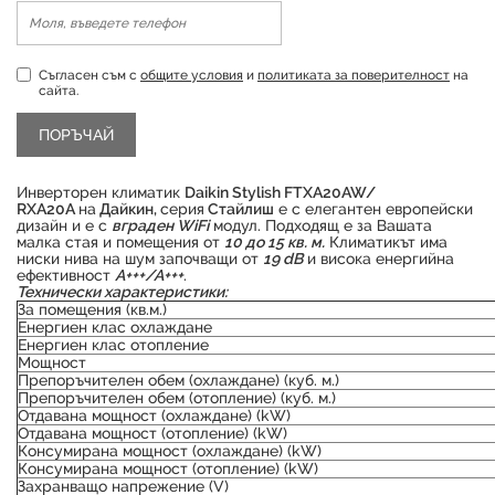
Съгласен съм с
общите условия
и
политиката за поверителност
на
сайта.
Инверторен климатик
Daikin Stylish FTXA20AW/
RXA20A
на
Дайкин,
серия
Стайлиш
е с елегантен европейски
дизайн и е с
вграден WiFi
модул. Подходящ е за Вашата
малка стая и помещения от
10 до 15 кв. м.
Климатикът има
ниски нива на шум започващи от
19 dB
и висока енергийна
ефективност
А+++/А+++
.
Технически характеристики:
За помещения (кв.м.)
Енергиен клас охлаждане
Енергиен клас отопление
Мощност
Препоръчителен обем (охлаждане) (куб. м.)
Продуктът е успешно добавен в количката
Препоръчителен обем (отопление) (куб. м.)
Отдавана мощност (охлаждане) (kW)
Отдавана мощност (отопление) (kW)
Консумирана мощност (охлаждане) (kW)
Консумирана мощност (отопление) (kW)
Захранващо напрежение (V)