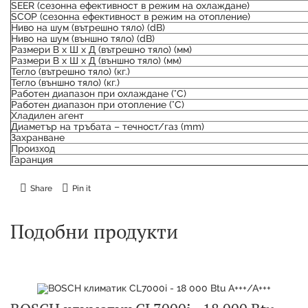
SEER (сезонна ефективност в режим на охлаждане)
SCOP (сезонна ефективност в режим на отопление)
Ниво на шум (вътрешно тяло) (dB)
Ниво на шум (външно тяло) (dB)
Размери В х Ш х Д (вътрешно тяло) (мм)
Размери В х Ш х Д (външно тяло) (мм)
Тегло (вътрешно тяло) (кг.)
Тегло (външно тяло) (кг.)
Работен диапазон при охлаждане (°C)
Работен диапазон при отопление (°C)
Хладилен агент
Диаметър на тръбата – течност/газ (mm)
Захранване
Произход
Гаранция
Share
Pin it
Подобни продукти