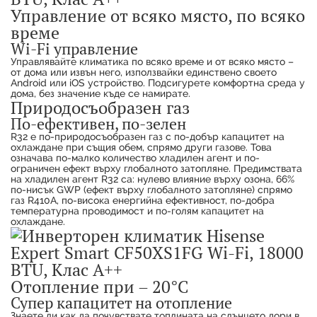
Управление от всяко място, по всяко
време
Wi-Fi управление
Управлявайте климатика по всяко време и от всяко място –
от дома или извън него, използвайки единствено своето
Android или iOS устройство. Подсигурете комфортна среда у
дома, без значение къде се намирате.
Природосъобразен газ
По-ефективен, по-зелен
R32 е по-природосъобразен газ с по-добър капацитет на
охлаждане при същия обем, спрямо други газове. Това
означава по-малко количество хладилен агент и по-
ограничен ефект върху глобалното затопляне. Предимствата
на хладилен агент R32 са: нулево влияние върху озона, 66%
по-нисък GWP (ефект върху глобалното затопляне) спрямо
газ R410A, по-висока енергийна ефективност, по-добра
температурна проводимост и по-голям капацитет на
охлаждане.
Отопление при – 20°C
Супер капацитет на отопление
Знаете ли как да почувствате топлината на слънцето дори в