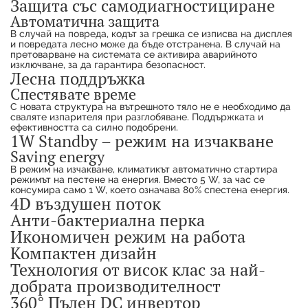
Защита със самодиагностициране
Автоматична защита
В случай на повреда, кодът за грешка се изписва на дисплея
и повредата лесно може да бъде отстранена. В случай на
претоварване на системата се активира аварийното
изключване, за да гарантира безопасност.
Лесна поддръжка
Спестявате време
С новата структура на вътрешното тяло не е необходимо да
сваляте изпарителя при разглобяване. Поддържката и
ефективността са силно подобрени.
1W Standby – режим на изчакване
Saving energy
В режим на изчакване, климатикът автоматично стартира
режимът на пестене на енергия. Вместо 5 W, за час се
консумира само 1 W, което означава 80% спестена енергия.
4D въздушен поток
Анти-бактериална перка
Икономичен режим на работа
Компактен дизайн
Технология от висок клас за най-
добрата производителност
360° Пълен DC инвертор