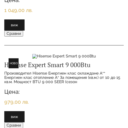
Цена:
1 049,00 лв.
виж
Сравни
Hisense Expert Smart 9 000Btu
НОВО
Производител Hisense Енергиен клас охлаждане Aᐩᐩ
Енергиен клас отопление Aᐩ За помещения (кв.м.) от 10 до 15
кв.м. Мощност BTU 9 000 SEER (сезон
Цена:
979,00 лв.
виж
Сравни