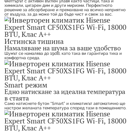
Филтърът с активен въглен улавя както частици, така и
химикали, цигарен дим и други миризми. Перфектното
решение за абсорбиране и премахване на всичко неприятно
от въздуха, за да може той да бъде чист и свеж за вас.
Истинска тишина
Намаляване на шума за ваше удобство
Шумът се намалява до 19dB, като така ви гарантира тиха и
комфортна среда.
Smart режим
Едно натискане за идеална температура
в стаята
Само натиснете бутон “Smart” и климатикът автоматично ще
настрои желаната температура според тази в помещението.