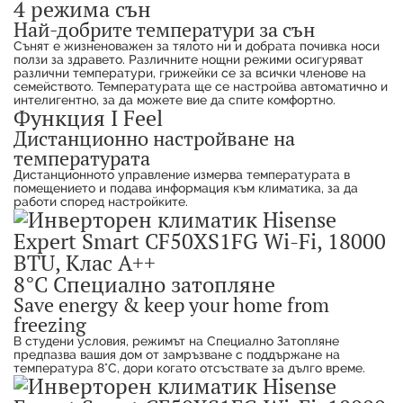
4 режима сън
Най-добрите температури за сън
Сънят е жизненоважен за тялото ни и добрата почивка носи
ползи за здравето. Различните нощни режими осигуряват
различни температури, грижейки се за всички членове на
семейството. Температурата ще се настройва автоматично и
интелигентно, за да можете вие да спите комфортно.
Функция I Feel
Дистанционно настройване на
температурата
Дистанционното управление измерва температурата в
помещението и подава информация към климатика, за да
работи според настройките.
8°C Специално затопляне
Save energy & keep your home from
freezing
В студени условия, режимът на Специално Затопляне
предпазва вашия дом от замръзване с поддържане на
температура 8°C, дори когато отсъствате за дълго време.