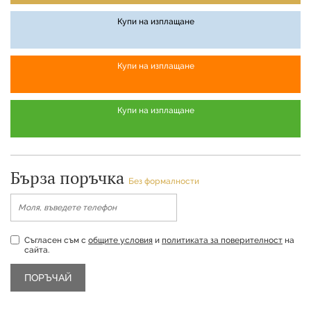
Купи на изплащане
Купи на изплащане
Купи на изплащане
Бърза поръчка
Без формалности
Съгласен съм с
общите условия
и
политиката за поверителност
на
сайта.