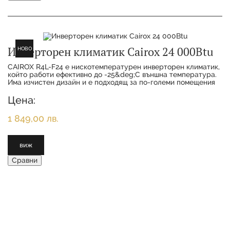
Инверторен климатик Cairox 24 000Btu
НОВО
CAIROX R4L-F24 е нискотемпературен инверторен климатик,
който работи ефективно до -25&deg;С външна температура.
Има изчистен дизайн и е подходящ за по-големи помещения
от 35 до 40кв.м.Климатика е функ
Цена:
1 849,00 лв.
виж
Сравни