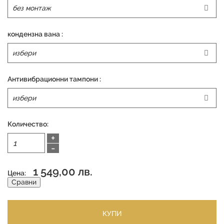
кондензна вана :
Антивибрационни тампони :
Количество:
+
-
1 549,00 лв.
Цена:
Сравни
КУПИ