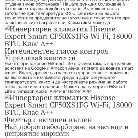
студена зимна обстановка? Нашата функция Охлаждане &
Затопляне създава подобно усещане. Възможността за
затопляне при температура -20°C, се дължи на нашата
технология за предварително затопляне и технологията при
електрическите нагреватели. Климатикът може да
Интелигентен гласов контрол
Управлявай живота си
Новото приложение HiSmart Life е съвместимо с виртуалния
асистент на Google и Amazon Alexa и помага да водите smart
живот. Благодарение на гласовото управление, е възможно
да включвате и изключвате уреда и дори регулирате
температурата, както и да настройвате режима на работа
(охлаждане или отопление). Можете да намерите HiSmart
Life в “Amazon Alexa” APP и в “Home” APP.
Филтър с активен въглен
Най-доброто абсорбиране на частици и
неприятни миризми