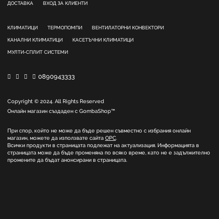
ДОСТАВКА
ВХОД ЗА КЛИЕНТИ
КЛИМАТИЦИ
ТЕРМОПОМПИ
ВЕНТИЛАТОРНИ КОНВЕКТОРИ
КАНАЛНИ КЛИМАТИЦИ
КАСЕТЪЧНИ КЛИМАТИЦИ
МУЛТИ-СПЛИТ СИСТЕМИ
0890943333
Copyright © 2024. All Rights Reserved
Онлайн магазин създаден с
GombaShop™
При спор, който не може да бъде решен съвместно с избрания онлайн
магазин, можете да използвате сайта
ОРС
.
Всички продукти в страницата подлежат на актуализация. Информацията в
страницата може да бъде променяна по всяко време, като не е задължително
промените да бъдат анонсирани в страницата.