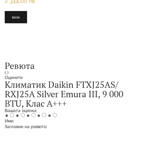
2 344,00 лв.
виж
Ревюта
(
)
Оценете
Климатик Daikin FTXJ25AS/
RXJ25A Silver Emura III, 9 000
BTU, Клас А+++
Вашата оценка
★
★
★
★
★
Име:
Заглавие на ревюто: