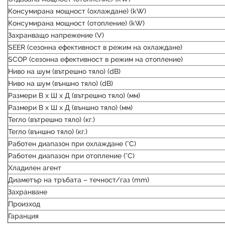
Консумирана мощност (охлаждане) (kW)
Консумирана мощност (отопление) (kW)
Захранващо напрежение (V)
SEER (сезонна ефективност в режим на охлаждане)
SCOP (сезонна ефективност в режим на отопление)
Ниво на шум (вътрешно тяло) (dB)
Ниво на шум (външно тяло) (dB)
Размери В х Ш х Д (вътрешно тяло) (мм)
Размери В х Ш х Д (външно тяло) (мм)
Тегло (вътрешно тяло) (кг.)
Тегло (външно тяло) (кг.)
Работен диапазон при охлаждане (°C)
Работен диапазон при отопление (°C)
Хладилен агент
Диаметър на тръбата – течност/газ (mm)
Захранване
Произход
Гаранция