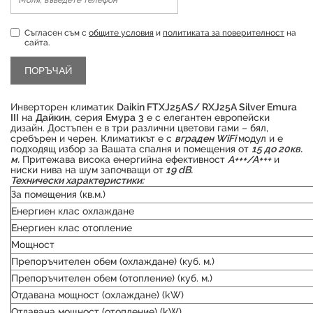
Съгласен съм с
общите условия
и
политиката за поверителност
на
сайта.
Инверторен климатик
Daikin FTXJ25AS/ RXJ25A Silver Emura
III
на
Дайкин
, серия
Емура
3
е с елегантен европейски
дизайн. Достъпен е в три различни цветови гами – бял,
сребърен и черен. Климатикът е с
вграден WiFi
модул и е
подходящ избор за Вашата спалня и помещения от
15 до 20кв.
м.
Притежава висока енергийна ефективност
А+++/А+++
и
ниски нива на шум започващи от
19 dB.
Технически характеристики:
За помещения (кв.м.)
Енергиен клас охлаждане
Енергиен клас отопление
Продуктът е успешно добавен в количката
Мощност
Препоръчителен обем (охлаждане) (куб. м.)
Препоръчителен обем (отопление) (куб. м.)
Отдавана мощност (охлаждане) (kW)
Отдавана мощност (отопление) (kW)