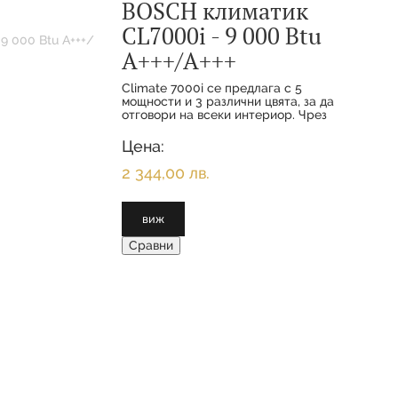
BOSCH климатик
CL7000i - 9 000 Btu
А+++/А+++
Climate 7000i се предлага с 5
мощности и 3 различни цвята, за да
отговори на всеки интериор. Чрез
функциите за комфорт и
интелигентното свързване вашите
Цена:
клиенти се наслаждават на
максимално удобство с
2 344,00 лв.
виж
Сравни