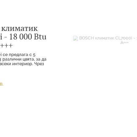
 климатик
 - 18 000 Btu
+++
i се предлага с 5
 различни цвята, за да
всеки интериор. Чрез
а комфорт и
ото свързване вашите
наслаждават на
удобство с
в.