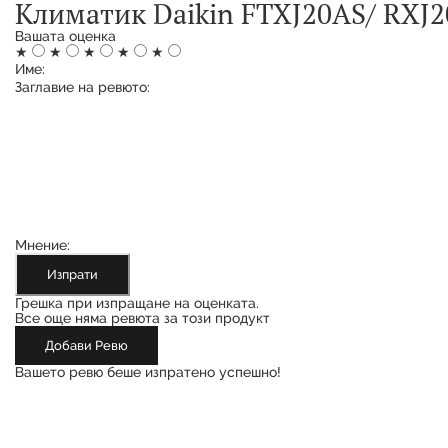
Климатик Daikin FTXJ20AS/ RXJ20A
Вашата оценка
★
★
★
★
★
Име:
Заглавие на ревюто:
Мнение:
Изпрати
Грешка при изпращане на оценката.
Все още няма ревюта за този продукт
Добави Ревю
Вашето ревю беше изпратено успешно!