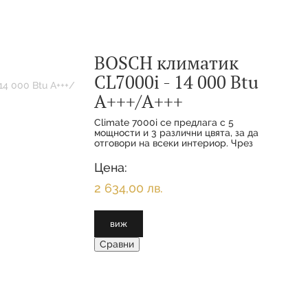
BOSCH климатик
CL7000i - 14 000 Btu
А+++/А+++
Climate 7000i се предлага с 5
мощности и 3 различни цвята, за да
отговори на всеки интериор. Чрез
функциите за комфорт и
интелигентното свързване вашите
Цена:
клиенти се наслаждават на
максимално удобство с
2 634,00 лв.
виж
Сравни