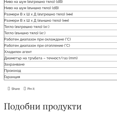
Ниво на шум (вътрешно тяло) (dB)
Ниво на шум (външно тяло) (dB)
Размери В х Ш х Д (вътрешно тяло) (мм)
Размери В х Ш х Д (външно тяло) (мм)
Тегло (вътрешно тяло) (кг.)
Тегло (външно тяло) (кг.)
Работен диапазон при охлаждане (°C)
Работен диапазон при отопление (°C)
Хладилен агент
Диаметър на тръбата – течност/газ (mm)
Захранване
Произход
Гаранция
Share
Pin it
Подобни продукти