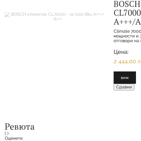
BOSCH
CL7000i
А+++/А
Climate 7000
мощности и 3
отговори на 
функциите з
интелигентн
Цена:
клиенти се 
максимално 
2 444,00 л
виж
Сравни
Ревюта
(
)
Оценете