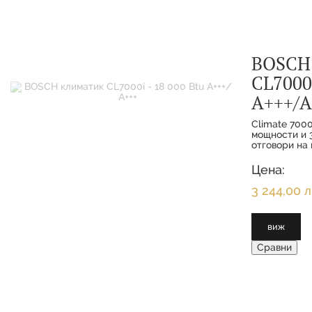
BOSCH
CL7000i
А+++/А
Climate 7000
мощности и 3
отговори на 
функциите з
интелигентн
Цена:
клиенти се 
максимално 
3 244,00 л
виж
Сравни