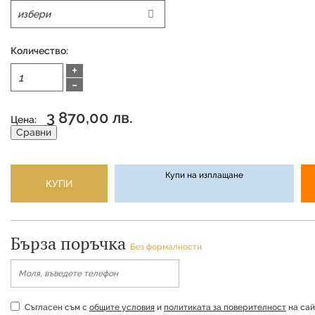
Количество:
+
-
3 870,00 лв.
Цена:
Сравни
Купи на изплащане
КУПИ
Бърза поръчка
Без формалности
Съгласен съм с
общите условия
и
политиката за поверителност
на сай