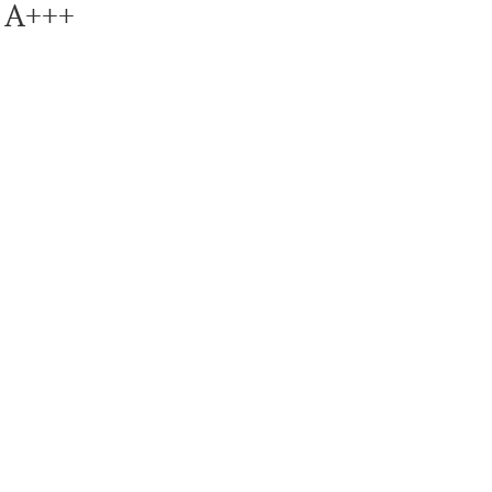
с А+++