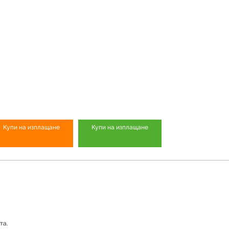
Купи на изплащане
Купи на изплащане
та.
Продуктът е успешно добавен в количката