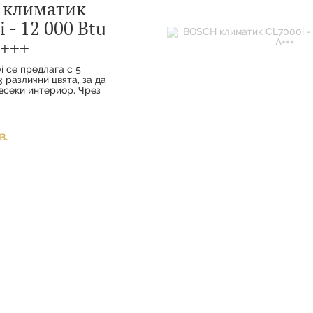
 климатик
 - 12 000 Btu
+++
i се предлага с 5
 различни цвята, за да
всеки интериор. Чрез
а комфорт и
ото свързване вашите
наслаждават на
удобство с
в.