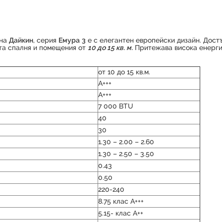
на
Дайкин
, серия
Емура
3
е с елегантен европейски дизайн. Достъ
та спалня и помещения от
10 до 15 кв. м.
Притежава висока енерг
от 10 до 15 кв.м.
А+++
А+++
7 000 BTU
40
30
1.30 – 2.00 – 2.60
1.30 – 2.50 – 3.50
0.43
0.50
220-240
8.75 клас А+++
5.15- клас А++