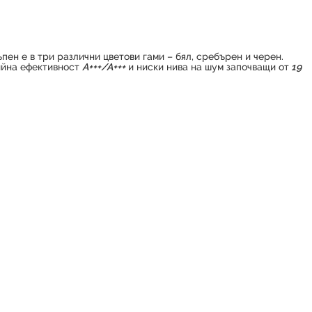
пен е в три различни цветови гами – бял, сребърен и черен.
ийна ефективност
А+++/А+++
и ниски нива на шум започващи от
19