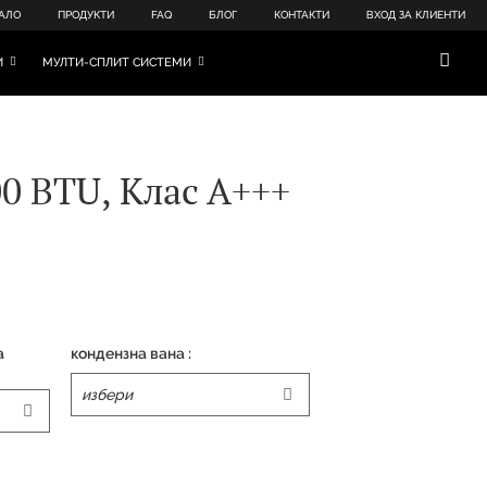
АЛО
ПРОДУКТИ
FAQ
БЛОГ
КОНТАКТИ
ВХОД ЗА КЛИЕНТИ
И
МУЛТИ-СПЛИТ СИСТЕМИ
00 BTU, Клас А+++
а
кондензна вана :