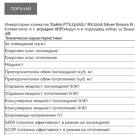
Инверторен климатик
Daikin FTXJ20AS/ RXJ20A Silver Emura III
Климатикът е с
вграден WiFi
модул и е подходящ избор за Ваша
dB.
Технически характеристики:
За помещения (кв.м.)
Енергиен клас охлаждане
Енергиен клас отопление
Мощност
Препоръчителен обем (охлаждане) (куб. м.)
Препоръчителен обем (отопление) (куб. м.)
Отдавана мощност (охлаждане) (kW)
Отдавана мощност (отопление) (kW)
Консумирана мощност (охлаждане) (kW)
Консумирана мощност (отопление) (kW)
Захранващо напрежение (V)
SEER (сезонна ефективност в режим на охлаждане)
SCOP (сезонна ефективност в режим на отопление)