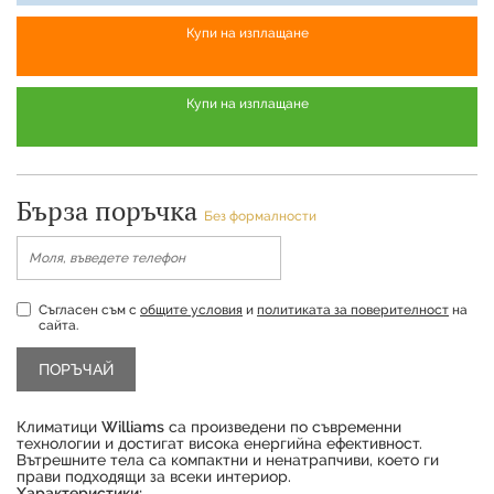
Купи на изплащане
Купи на изплащане
Бърза поръчка
Без формалности
Съгласен съм с
общите условия
и
политиката за поверителност
на
сайта.
Климатици
Williams
са произведени по съвременни
технологии и достигат висока енергийна ефективност.
Вътрешните тела са компактни и ненатрапчиви, което ги
прави подходящи за всеки интериор.
Характеристики: