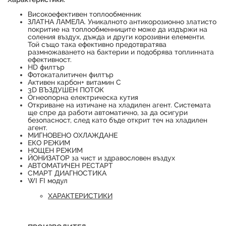
Високоефективен топлообменник
ЗЛАТНА ЛАМЕЛА. Уникалното антикорозионно златисто
покритие на топлообменниците може да издържи на
соления въздух, дъжда и други корозивни елементи.
Той също така ефективно предотвратява
размножаването на бактерии и подобрява топлинната
Продуктът е успешно добавен в количката
ефективност.
HD филтър
Фотокаталитичен филтър
Активен карбон+ витамин С
3D ВЪЗДУШЕН ПОТОК
Огнеопорна електрическа кутия
Откриване на изтичане на хладилен агент. Системата
ще спре да работи автоматично, за да осигури
безопасност, след като бъде открит теч на хладилен
агент.
МИГНОВЕНО ОХЛАЖДАНЕ
ЕКО РЕЖИМ
НОЩЕН РЕЖИМ
ЙОНИЗАТОР за чист и здравословен въздух
АВТОМАТИЧЕН РЕСТАРТ
СМАРТ ДИАГНОСТИКА
WI FI модул
ХАРАКТЕРИСТИКИ