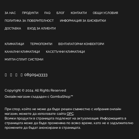
ЗА НАС
ПРОДУКТИ
FAQ
БЛОГ
КОНТАКТИ
ОБЩИ УСЛОВИЯ
ПОЛИТИКА ЗА ПОВЕРИТЕЛНОСТ
ИНФОРМАЦИЯ ЗА БИСКВИТКИ
ДОСТАВКА
ВХОД ЗА КЛИЕНТИ
КЛИМАТИЦИ
ТЕРМОПОМПИ
ВЕНТИЛАТОРНИ КОНВЕКТОРИ
КАНАЛНИ КЛИМАТИЦИ
КАСЕТЪЧНИ КЛИМАТИЦИ
МУЛТИ-СПЛИТ СИСТЕМИ
0890943333
Copyright © 2024. All Rights Reserved
Онлайн магазин създаден с
GombaShop™
При спор, който не може да бъде решен съвместно с избрания онлайн
магазин, можете да използвате сайта
ОРС
.
Всички продукти в страницата подлежат на актуализация. Информацията в
страницата може да бъде променяна по всяко време, като не е задължително
промените да бъдат анонсирани в страницата.