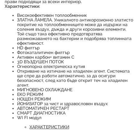
прави подходящи за всеки интериор.
Характеристики:
Високоефективен топлообменник
ЗЛАТНА ЛАМЕЛА. Уникалното антикорозионно златисто
покритие на топлообменниците може да издържи на
соления въздух, дъжда и други корозивни елементи.
Той също така ефективно предотвратява
размножаването на бактерии и подобрява топлинната
Продуктът е успешно добавен в количката
ефективност.
HD филтър
Фотокаталитичен филтър
Активен карбон+ витамин С
3D ВЪЗДУШЕН ПОТОК
Огнеопорна електрическа кутия
Откриване на изтичане на хладилен агент. Системата
ще спре да работи автоматично, за да осигури
безопасност, след като бъде открит теч на хладилен
агент.
МИГНОВЕНО ОХЛАЖДАНЕ
ЕКО РЕЖИМ
НОЩЕН РЕЖИМ
ЙОНИЗАТОР за чист и здравословен въздух
АВТОМАТИЧЕН РЕСТАРТ
СМАРТ ДИАГНОСТИКА
WI FI модул
ХАРАКТЕРИСТИКИ