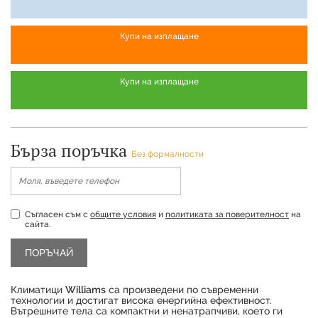
Купи на изплащане
Купи на изплащане
Бърза поръчка
Без формалности
Съгласен съм с
общите условия
и
политиката за поверителност
на
сайта.
Климатици
Williams
са произведени по съвременни
технологии и достигат висока енергийна ефективност.
Вътрешните тела са компактни и ненатрапчиви, което ги