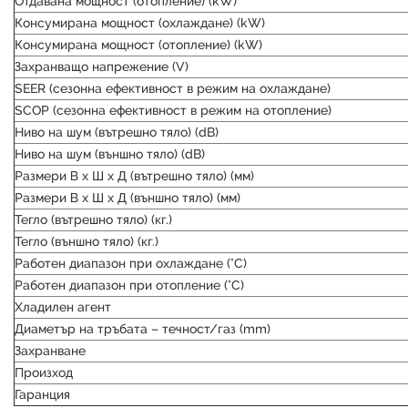
Отдавана мощност (отопление) (kW)
Консумирана мощност (охлаждане) (kW)
Консумирана мощност (отопление) (kW)
Захранващо напрежение (V)
SEER (сезонна ефективност в режим на охлаждане)
SCOP (сезонна ефективност в режим на отопление)
Ниво на шум (вътрешно тяло) (dB)
Ниво на шум (външно тяло) (dB)
Размери В х Ш х Д (вътрешно тяло) (мм)
Размери В х Ш х Д (външно тяло) (мм)
Тегло (вътрешно тяло) (кг.)
Тегло (външно тяло) (кг.)
Работен диапазон при охлаждане (°C)
Работен диапазон при отопление (°C)
Хладилен агент
Диаметър на тръбата – течност/газ (mm)
Захранване
Произход
Гаранция