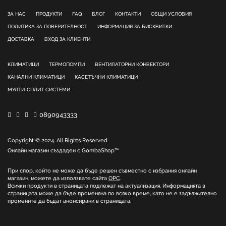
ЗА НАС
ПРОДУКТИ
FAQ
БЛОГ
КОНТАКТИ
ОБЩИ УСЛОВИЯ
ПОЛИТИКА ЗА ПОВЕРИТЕЛНОСТ
ИНФОРМАЦИЯ ЗА БИСКВИТКИ
ДОСТАВКА
ВХОД ЗА КЛИЕНТИ
КЛИМАТИЦИ
ТЕРМОПОМПИ
ВЕНТИЛАТОРНИ КОНВЕКТОРИ
КАНАЛНИ КЛИМАТИЦИ
КАСЕТЪЧНИ КЛИМАТИЦИ
МУЛТИ-СПЛИТ СИСТЕМИ
0890943333
Copyright © 2024. All Rights Reserved
Онлайн магазин създаден с
GombaShop™
При спор, който не може да бъде решен съвместно с избрания онлайн
магазин, можете да използвате сайта
ОРС
.
Всички продукти в страницата подлежат на актуализация. Информацията в
страницата може да бъде променяна по всяко време, като не е задължително
промените да бъдат анонсирани в страницата.