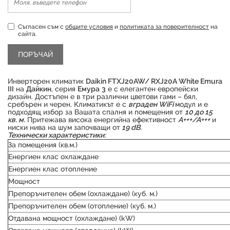
Съгласен съм с
общите условия
и
политиката за поверителност
на
сайта.
Инверторен климатик
Daikin FTXJ20AW/ RXJ20A White Emura
III
на
Дайкин
, серия
Емура
3
е с елегантен европейски
дизайн. Достъпен е в три различни цветови гами – бял,
сребърен и черен. Климатикът е с
вграден WiFi
модул и е
подходящ избор за Вашата спалня и помещения от
10 до 15
кв. м.
Притежава висока енергийна ефективност
А+++/А+++
и
ниски нива на шум започващи от
19 dB.
Технически характеристики:
За помещения (кв.м.)
Енергиен клас охлаждане
Енергиен клас отопление
Продуктът е успешно добавен в количката
Мощност
Препоръчителен обем (охлаждане) (куб. м.)
Препоръчителен обем (отопление) (куб. м.)
Отдавана мощност (охлаждане) (kW)