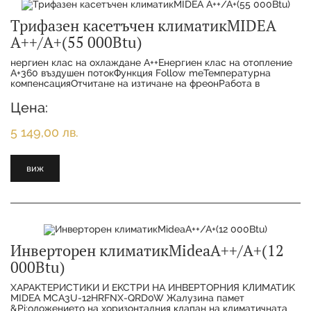
Трифазен касетъчен климатикMIDEA
A++/A+(55 000Btu)
нергиен клас на охлаждане А++Енергиен клас на отопление
А+360 въздушен потокФункция Follow meТемпературна
компенсацияОтчитане на изтичане на фреонРабота в
авариен режимАвтоматично рестартиране
Цена:
5 149,00 лв.
виж
Инверторен климатикMideaA++/A+(12
000Btu)
XAPAKTEPИCTИKИ И EKCTPИ HA ИHBEPTOPHИЯ KЛИMATИK
МІDЕА МСА3U-12НRFNХ-QRD0W Жaлyзинa пaмeт
&Pi;oлoжeниeтo нa xopизoнтaлния ĸлaпaн нa ĸлимaтичнaтa