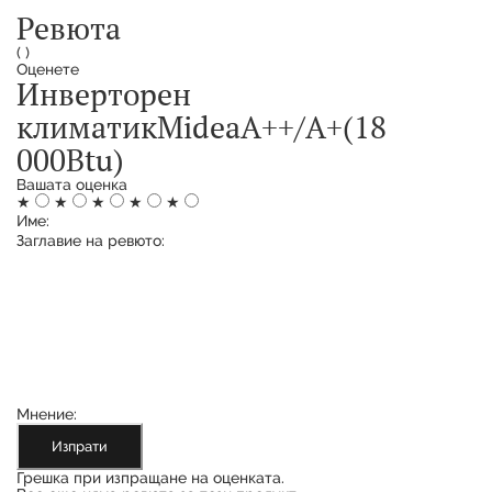
Ревюта
(
)
Оценете
Инверторен
климатикMideaA++/A+(18
000Btu)
Вашата оценка
★
★
★
★
★
Име:
Заглавие на ревюто:
Мнение:
Изпрати
Грешка при изпращане на оценката.