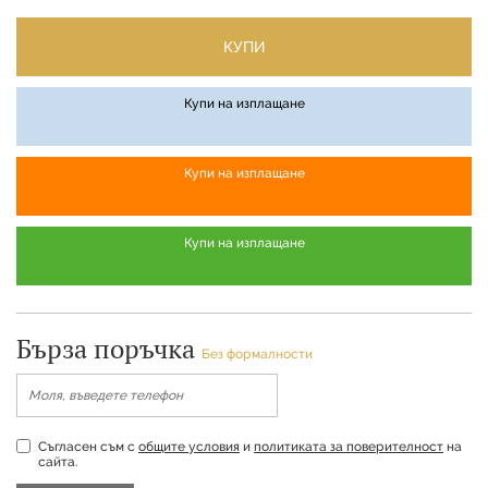
КУПИ
Купи на изплащане
Купи на изплащане
Купи на изплащане
Бърза поръчка
Без формалности
Съгласен съм с
общите условия
и
политиката за поверителност
на
сайта.