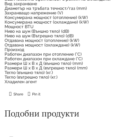
Вид захранване
Диаметър на тръбата течност/газ (mm)
Захранващо напрежение (V)
Консумирана мощност (отопление) (kW)
Консумирана мощност (охлаждане) (kW)
Мощност BTU
Ниво на шум (Външно тяло) (dB)
Ниво на шум (Вътрешно тяло) (dB)
Отдавана мощност (отопление) (kW)
Отдавана мощност (охлаждане) (kW)
Произход
Работен диапазон при отопление (°С)
Работен диапазон при охлаждане (°С)
Размери Ш х В х Д (външно тяло) (mm)
Размери Ш х В х Д (вътрешно тяло) (mm)
Тегло (външно тяло) (кг.)
Тегло (вътрешно тяло) (кг.)
Хладилен агент
Share
Pin it
Подобни продукти