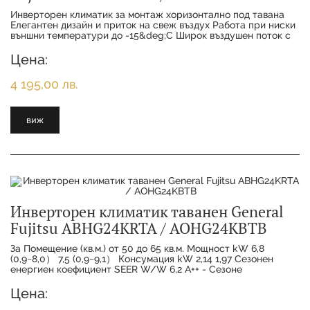
Инверторен климатик за монтаж хоризонтално под тавана
Елегантен дизайн и приток на свеж въздух Работа при ниски
външни температури до -15&deg;C Широк въздушен поток с
голям обсег Отдадена мо
Цена:
4 195,00 лв.
виж
Инверторен климатик таванен General
Fujitsu ABHG24KRTA / AOHG24KBTB
За Помещение (кв.м.) от 50 до 65 кв.м. Мощност kW 6,8
(0,9~8,0） 7,5 (0,9~9,1） Консумация kW 2,14 1,97 Сезонен
енергиен коефициент SEER W/W 6,2 A++ - Сезоне
Цена: