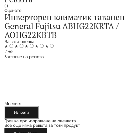
(
)
Оценете
Инверторен климатик таванен
General Fujitsu ABHG22KRTA /
AOHG22KBTB
Вашата оценка
★
★
★
★
★
Име:
Заглавие на ревюто:
Мнение:
Изпрати
Грешка при изпращане на оценката.
Все още няма ревюта за този продукт