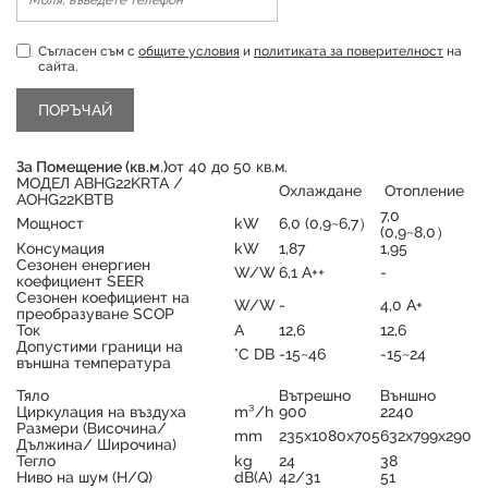
Съгласен съм с
общите условия
и
политиката за поверителност
на
сайта.
За Помещение (кв.м.)
от 40 до 50 кв.м.
МОДЕЛ ABHG22KRTA /
Охлаждане
Отопление
AOHG22KBTB
7,0
Мощност
kW
6,0 (0,9~6,7）
(0,9~8,0）
Консумация
kW
1,87
1,95
Сезонен енергиен
W/W
6,1 A++
-
коефициент SEER
Сезонен коефициент на
W/W
-
4,0 A+
преобразуване SCOP
Ток
A
12,6
12,6
Допустими граници на
°C DB
-15~46
-15~24
Продуктът е успешно добавен в количката
външна температура
Тяло
Вътрешно
Външно
Циркулация на въздуха
m³/h
900
2240
Размери (Височина/
mm
235x1080x705
632х799х290
Дължина/ Широчина)
Тегло
kg
24
38
Ниво на шум (H/Q)
dB(A)
42/31
51