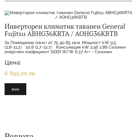
Инверторен климатик таванен General
Fujitsu ABHG36KRTA / AOHG36KBTB
За Помещение (кв.м.) от 75 до 85 кв.м. Мощност kW 9,5
(2,8~11,2） 10,8 (2,7~12.7） Консумация kW 2,96 2,88 Сезонен
енергиен коефициент SEER W/W 6,37 A++ - Сезонен
коефициент на преобразуване SCOP W/W -
Цена:
6 895,00 лв.
виж
Ревюта