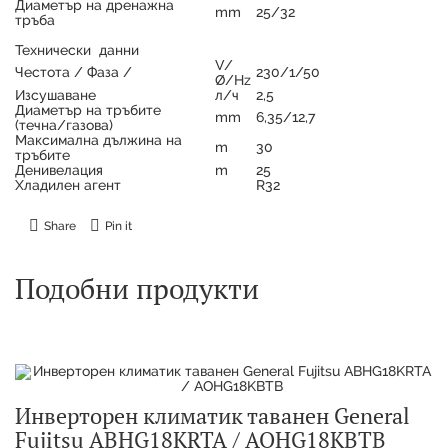
Диаметър на дренажна
mm
25/32
тръба
Технически данни
V/
Честота / Фаза /
230/1/50
Ø/Hz
Изсушаване
л/ч
2,5
Диаметър на тръбите
mm
6,35/12,7
(течна/газова)
Максимална дължина на
m
30
тръбите
Денивелация
m
25
Хладилен агент
R32
Share
Pin it
Подобни продукти
Инверторен климатик таванен General
Fujitsu ABHG18KRTA / AOHG18KBTB