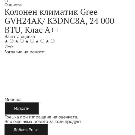
(
)
Оценете
Колонен климатик Gree
GVH24AK/ K3DNC8A, 24 000
BTU, Клас А++
Вашата оценка
★
★
★
★
★
Име:
Заглавие на ревюто:
Мнение:
Изпрати
Грешка при изпращане на оценката.
Все още няма ревюта за този продукт
Добави Ревю