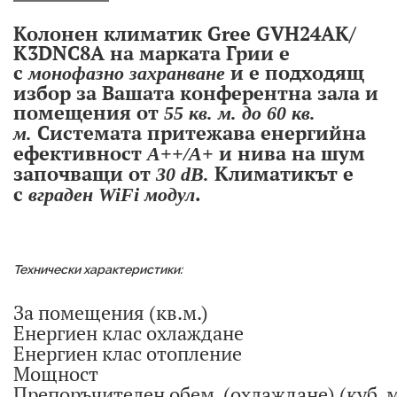
Колонен климатик Gree GVH24AK/
K3DNC8A на марката Грии е
с
и е подходящ
монофазно захранване
избор за Вашата конферентна зала и
помещения от
55 кв. м. до 60 кв.
Системата притежава енергийна
м.
ефективност
и нива на шум
А++/А+
започващи от
Климатикът е
30 dB.
Продуктът е успешно добавен в количката
с
.
вграден WiFi модул
Технически характеристики:
За помещения (кв.м.)
Енергиен клас охлаждане
Енергиен клас отопление
Мощност
Препоръчителен обем (охлаждане) (куб. м