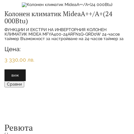
Колонен климатик MideaА++/А+(24
000Btu)
ФУНКЦИИ И ЕКСТРИ НА ИНВЕРТОРНИЯ КОЛОНЕН
КЛИМАТИК MIDEA MFYA400-24ARFN1Q-QRD0W 24-часов
таймер Възможност за настройване на 24-часов таймер за
включване и изключване на климатичната система в рамките
Цена:
3 330,00 лв.
виж
Сравни
Ревюта