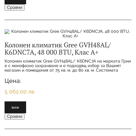
Сравни
Колонен климатик Gree GVH48AL/
K6DNC7A, 48 000 BTU, Клас А+
Колонен климатик Gree GVH48AL/ K6DNC7A на марката Грии
е с монофазно захранване и е подходящ избор за Вашият
магазин и помещения от 75 кв. м. до 80 кв. м. Системата
притежава енергийна ефективност А+/
Цена:
5 062,00 лв.
виж
Сравни