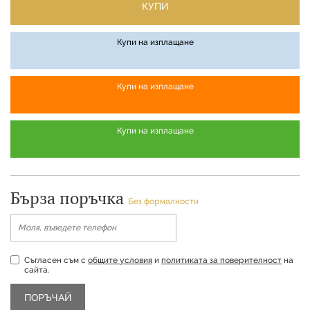
КУПИ
Купи на изплащане
Купи на изплащане
Купи на изплащане
Бърза поръчка
Без формалности
Съгласен съм с
общите условия
и
политиката за поверителност
на
сайта.