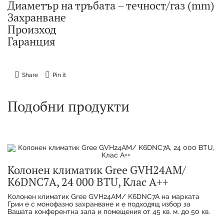
Диаметър на тръбата – течност/газ (mm)
Захранване
Произход
Гаранция
Share
Pin it
Подобни продукти
Колонен климатик Gree GVH24AM/
K6DNC7A, 24 000 BTU, Клас А++
Колонен климатик Gree GVH24AM/ K6DNC7A на марката
Грии е с монофазно захранване и е подходящ избор за
Вашата конферентна зала и помещения от 45 кв. м. до 50 кв.
м. Системата притежава енергийна ефекти