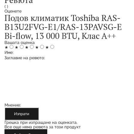
(
)
Оценете
Подов климатик Toshiba RAS-
B13U2FVG-E1/RAS-13PAVSG-E
Bi-flow, 13 000 BTU, Клас А++
Вашата оценка
★
★
★
★
★
Име:
Заглавие на ревюто:
Мнение:
Изпрати
Грешка при изпращане на оценката.
Все още няма ревюта за този продукт