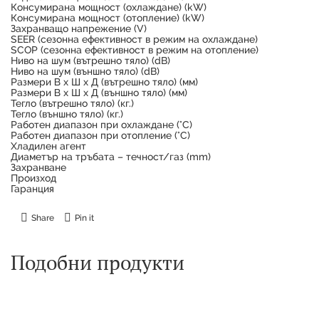
Консумирана мощност (охлаждане) (kW)
Консумирана мощност (отопление) (kW)
Захранващо напрежение (V)
SEER (сезонна ефективност в режим на охлаждане)
SCOP (сезонна ефективност в режим на отопление)
Ниво на шум (вътрешно тяло) (dB)
Ниво на шум (външно тяло) (dB)
Размери В х Ш х Д (вътрешно тяло) (мм)
Размери В х Ш х Д (външно тяло) (мм)
Тегло (вътрешно тяло) (кг.)
Тегло (външно тяло) (кг.)
Работен диапазон при охлаждане (°C)
Работен диапазон при отопление (°C)
Хладилен агент
Диаметър на тръбата – течност/газ (mm)
Захранване
Произход
Гаранция
Share
Pin it
Подобни продукти