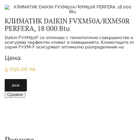
КЛИМАТИК DAIKIN FVXM50A/RXM50R
PERFERA, 18 000 Btu
Daikin FVXM50F се отличава с технологично съвършенство и
осигурява перфектен климат в помещенията. Климатиците от
серия FVXM-F осигуряват оптимално разпределение на
топлината чрез проектираното за под
Цена:
5 030,00 лв.
виж
Сравни
Ревюта