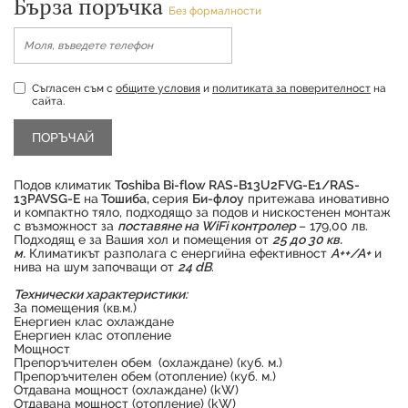
Бърза поръчка
Без формалности
Съгласен съм с
общите условия
и
политиката за поверителност
на
сайта.
Подов климатик
Toshiba Bi-flow RAS-B13U2FVG-E1/RAS-
13PAVSG-E
на
Тошиба,
серия
Би-флоу
притежава иновативно
и компактно тяло, подходящо за подов и нискостенен монтаж
с възможност за
поставяне на WiFi контролер
– 179,00 лв.
Подходящ е за Вашия хол и помещения от
25 до 30 кв.
м.
Климатикът разполага с енергийна ефективност
А++/А+
и
нива на шум започващи от
24 dB
.
Технически характеристики:
За помещения (кв.м.)
Енергиен клас охлаждане
Енергиен клас отопление
Продуктът е успешно добавен в количката
Мощност
Препоръчителен обем (охлаждане) (куб. м.)
Препоръчителен обем (отопление) (куб. м.)
Отдавана мощност (охлаждане) (kW)
Отдавана мощност (отопление) (kW)