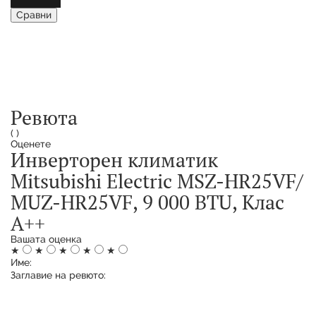
Сравни
Ревюта
(
)
Оценете
Инверторен климатик
Mitsubishi Electric MSZ-HR25VF/
MUZ-HR25VF, 9 000 BTU, Клас
A++
Вашата оценка
★
★
★
★
★
Име:
Заглавие на ревюто: