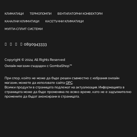
КЛИМАТИЦИ
ТЕРМОПОМПИ
ВЕНТИЛАТОРНИ КОНВЕКТОРИ
КАНАЛНИ КЛИМАТИЦИ
КАСЕТЪЧНИ КЛИМАТИЦИ
МУЛТИ-СПЛИТ СИСТЕМИ
0890943333
Copyright © 2024. All Rights Reserved
Онлайн магазин създаден с
GombaShop™
При спор, който не може да бъде решен съвместно с избрания онлайн
магазин, можете да използвате сайта
ОРС
.
Всички продукти в страницата подлежат на актуализация. Информацията в
страницата може да бъде променяна по всяко време, като не е задължително
промените да бъдат анонсирани в страницата.