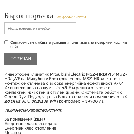
Бърза поръчка
Без формалности
Съгласен съм с
общите условия
и
политиката за поверителност
на
сайта.
Инверторен климатик
Mitsubishi Electric MSZ-HR25VF/ MUZ-
HR25VF
на
Мицубиши Електрик,
серия
MSZ-HR
за стенен
монтаж се отличава с висока енергийна ефективност
А++/
А+
и ниски нива на шум –
21 dB
. Вътрешното тяло е с
компактен, изчистен и стилен дизайн. Системата работи с
Фреон R32. Подходящ е за Вашата спалня и помещения от
10
до 15 кв. м.
С
опция за WiFi
контролер – 179,00 лв.
Технически характеристики:
За помещения (кв.м.)
Енергиен клас охлаждане
Продуктът е успешно добавен в количката
Енергиен клас отопление
Мощност