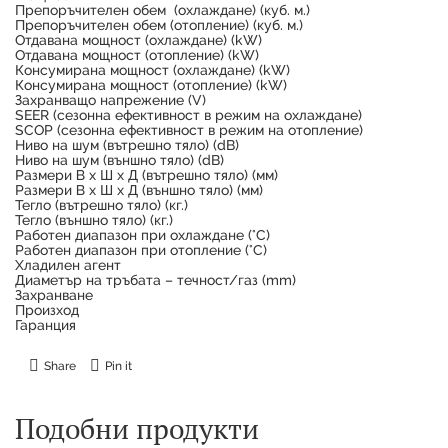
Препоръчителен обем (охлаждане) (куб. м.)
Препоръчителен обем (отопление) (куб. м.)
Отдавана мощност (охлаждане) (kW)
Отдавана мощност (отопление) (kW)
Консумирана мощност (охлаждане) (kW)
Консумирана мощност (отопление) (kW)
Захранващо напрежение (V)
SEER (сезонна ефективност в режим на охлаждане)
SCOP (сезонна ефективност в режим на отопление)
Ниво на шум (вътрешно тяло) (dB)
Ниво на шум (външно тяло) (dB)
Размери В х Ш х Д (вътрешно тяло) (мм)
Размери В х Ш х Д (външно тяло) (мм)
Тегло (вътрешно тяло) (кг.)
Тегло (външно тяло) (кг.)
Работен диапазон при охлаждане (°C)
Работен диапазон при отопление (°C)
Хладилен агент
Диаметър на тръбата – течност/газ (mm)
Захранване
Произход
Гаранция
Share
Pin it
Подобни продукти