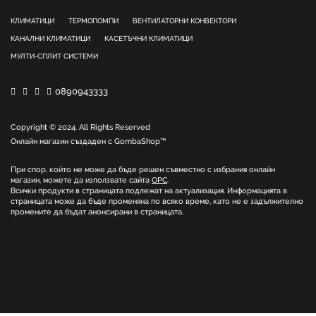
КЛИМАТИЦИ
ТЕРМОПОМПИ
ВЕНТИЛАТОРНИ КОНВЕКТОРИ
КАНАЛНИ КЛИМАТИЦИ
КАСЕТЪЧНИ КЛИМАТИЦИ
МУЛТИ-СПЛИТ СИСТЕМИ
0890943333
Copyright © 2024. All Rights Reserved
Онлайн магазин създаден с
GombaShop™
При спор, който не може да бъде решен съвместно с избрания онлайн
магазин, можете да използвате сайта
ОРС
.
Всички продукти в страницата подлежат на актуализация. Информацията в
страницата може да бъде променяна по всяко време, като не е задължително
промените да бъдат анонсирани в страницата.