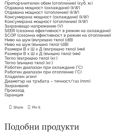
Препоръчителен обем (отопление) (куб. м.)
Отдавана мощност (охлаждане) (kW)
Отдавана мощност (отопление) (kW)
Консумирана мощност (охлаждане) (kW)
Консумирана мощност (отопление) (kW)
Захранващо напрежение (V)
SEER (сезонна ефективност в режим на охлаждане)
SCOP (сезонна ефективност в режим на отопление)
Ниво на шум (вътрешно тяло) (dB)
Ниво на шум (външно тяло) (dB)
Размери В х Ш х Д (вътрешно тяло) (мм)
Размери В х Ш х Д (външно тяло) (мм)
Тегло (вътрешно тяло) (кг.)
Тегло (външно тяло) (кг.)
Работен диапазон при охлаждане (°C)
Работен диапазон при отопление (°C)
Хладилен агент
Диаметър на тръбата – течност/газ (mm)
Захранване
Произход
Гаранция
Share
Pin it
Подобни продукти