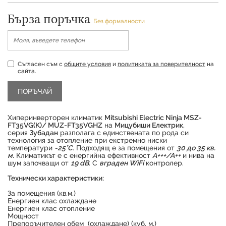
Бърза поръчка
Без формалности
Съгласен съм с
общите условия
и
политиката за поверителност
на
сайта.
Хиперинверторен климатик
Mitsubishi Electric Ninja MSZ-
FT35VG(K)/ MUZ-FT35VGHZ
на
Мицубиши Електрик
,
серия
Зубадан
разполага с единствената по рода си
технология за отопление при екстремно ниски
температури
-25°C
. Подходящ е за помещения от
30 до 35 кв.
м.
Климатикът е с енергийна ефективност
А+++/А++
и нива на
шум започващи от
19 dB
. С
вграден WiFi
контролер.
Технически характеристики:
За помещения (кв.м.)
Енергиен клас охлаждане
Продуктът е успешно добавен в количката
Енергиен клас отопление
Мощност
Препоръчителен обем (охлаждане) (куб. м.)