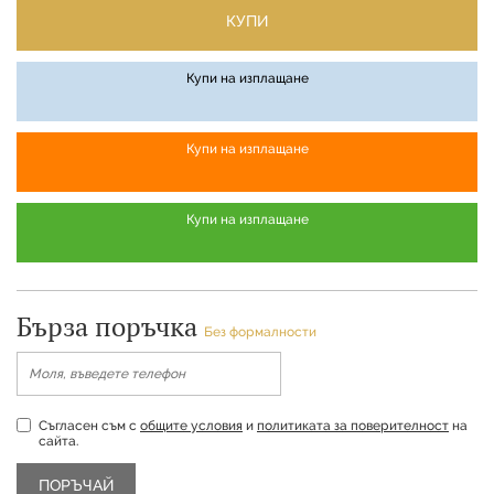
КУПИ
Купи на изплащане
Купи на изплащане
Купи на изплащане
Бърза поръчка
Без формалности
Съгласен съм с
общите условия
и
политиката за поверителност
на
сайта.