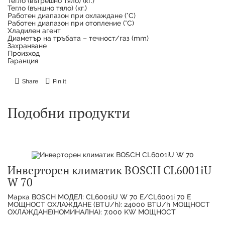
Тегло (вътрешно тяло) (кг.)
Тегло (външно тяло) (кг.)
Работен диапазон при охлаждане (°C)
Работен диапазон при отопление (°C)
Хладилен агент
Диаметър на тръбата – течност/газ (mm)
Захранване
Произход
Гаранция
Share
Pin it
Подобни продукти
Инверторен климатик BOSCH CL6001iU
W 70
Марка BOSCH МОДЕЛ: CL6001iU W 70 E/CL6001i 70 E
МОЩНОСТ ОХЛАЖДАНЕ (BTU/h): 24000 BTU/h МОЩНОСТ
ОХЛАЖДАНЕ(НОМИНАЛНА): 7.000 KW МОЩНОСТ
ОТОПЛЕНИЕ(НОМИНАЛНА):