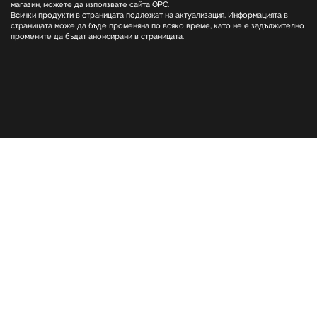
магазин, можете да използвате сайта
ОРС
.
Всички продукти в страницата подлежат на актуализация. Информацията в
страницата може да бъде променяна по всяко време, като не е задължително
промените да бъдат анонсирани в страницата.