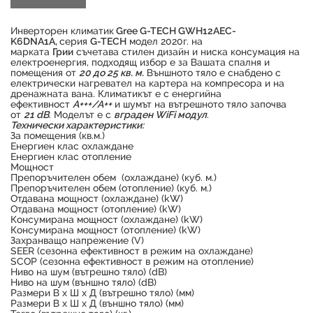
Инверторен климатик
Gree G-TECH GWH12AEC-
K6DNA1A,
серия
G-TECH
модел 2020г. на
марката
Грии
съчетава стилен дизайн и ниска консумация на
електроенергия, подходящ избор е за Вашата спалня и
помещения от
20 до 25 кв. м.
Външното тяло е снабдено с
електрически нагревател на картера на компресора и на
дренажната вана. Климатикът е с енергийна
ефективност
А+++/А++
и шумът на вътрешното тяло започва
от
21 dB
. Моделът е с
вграден WiFi модул
.
Технически характеристики:
За помещения (кв.м.)
Енергиен клас охлаждане
Продуктът е успешно добавен в количката
Енергиен клас отопление
Мощност
Препоръчителен обем (охлаждане) (куб. м.)
Препоръчителен обем (отопление) (куб. м.)
Отдавана мощност (охлаждане) (kW)
Отдавана мощност (отопление) (kW)
Консумирана мощност (охлаждане) (kW)
Консумирана мощност (отопление) (kW)
Захранващо напрежение (V)
SEER (сезонна ефективност в режим на охлаждане)
SCOP (сезонна ефективност в режим на отопление)
Ниво на шум (вътрешно тяло) (dB)
Ниво на шум (външно тяло) (dB)
Размери В х Ш х Д (вътрешно тяло) (мм)
Размери В х Ш х Д (външно тяло) (мм)