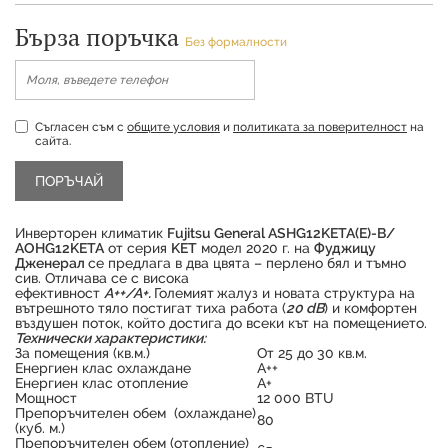
Бърза поръчка
Без формалности
Съгласен съм с
общите условия
и
политиката за поверителност
на
сайта.
Инверторен климатик
Fujitsu General ASHG12KETA(E)-B/
AOHG12KETA
от серия
KET
модел 2020 г. на
Фуджицу
Дженерал
се предлага в два цвята – перлено бял и тъмно
сив. Отличава се с висока
ефективност
A++/A+.
Големият
жалуз и новата структура на
вътрешното тяло постигат тиха работа (
20 dB
) и комфортен
въздушен поток, който достига до всеки кът на помещението.
Технически характеристики:
За помещения (кв.м.)
От 25 до 30 кв.м.
Енергиен клас охлаждане
А++
Енергиен клас отопление
А+
Мощност
12 000 BTU
Продуктът е успешно добавен в количката
Препоръчителен обем (охлаждане)
80
(куб. м.)
Препоръчителен обем (отопление)