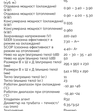
65
(куб. м.)
Отдавана мощност (охлаждане)
0.90 – 3.40 – 3.90
(kW)
Отдавана мощност (отопление)
0.90 – 4.00 – 5.30
(kW)
Консумирана мощност (охлаждане)
0.935
(kW)
Консумирана мощност (отопление)
0.960
(kW)
Захранващо напрежение (V)
220-240
SEER (сезонна ефективност в
7.30 – А++
режим на охлаждане)
SCOP (сезонна ефективност в
4.40– А+
режим на отопление)
Ниво на шум (вътрешно тяло) (dB)
20 – 30 – 35 – 40
Ниво на шум (външно тяло) (dB)
50
Размери В х Ш х Д (вътрешно тяло)
295 х 950 х 230
(мм)
Размери В х Ш х Д (външно тяло)
541 х 663 х 290
(мм)
Тегло (вътрешно тяло) (кг.)
11
Тегло (външно тяло) (кг.)
23
Работен диапазон при охлаждане
-10 до +46
(°C)
Работен диапазон при отопление
-15 до +24
(°C)
Хладилен агент
R32
Диаметър на тръбата – течност/
6.35/9.52
газ (mm)
Захранване
Външно