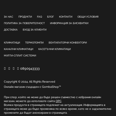
ЗА НАС
ПРОДУКТИ
FAQ
БЛОГ
КОНТАКТИ
ОБЩИ УСЛОВИЯ
ПОЛИТИКА ЗА ПОВЕРИТЕЛНОСТ
ИНФОРМАЦИЯ ЗА БИСКВИТКИ
ДОСТАВКА
ВХОД ЗА КЛИЕНТИ
КЛИМАТИЦИ
ТЕРМОПОМПИ
ВЕНТИЛАТОРНИ КОНВЕКТОРИ
КАНАЛНИ КЛИМАТИЦИ
КАСЕТЪЧНИ КЛИМАТИЦИ
МУЛТИ-СПЛИТ СИСТЕМИ
0890943333
Copyright © 2024. All Rights Reserved
Онлайн магазин създаден с
GombaShop™
При спор, който не може да бъде решен съвместно с избрания онлайн
магазин, можете да използвате сайта
ОРС
.
Всички продукти в страницата подлежат на актуализация. Информацията в
страницата може да бъде променяна по всяко време, като не е задължително
промените да бъдат анонсирани в страницата.