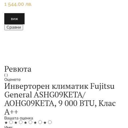
1 544,00 лв.
виж
Сравни
Ревюта
(
)
Оценете
Инверторен климатик Fujitsu
General ASHG09KETA/
AOHG09KETA, 9 000 BTU, Клас
А++
Вашата оценка
★
★
★
★
★
Име: