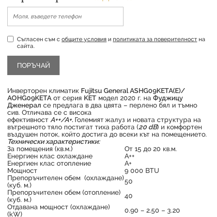
Съгласен съм с
общите условия
и
политиката за поверителност
на
сайта.
Инверторен климатик
Fujitsu General ASHG09KETA(E)/
AOHG09KETA
от серия
KET
модел 2020 г. на
Фуджицу
Дженерал
се предлага в два цвята – перлено бял и тъмно
сив. Отличава се с висока
ефективност
A++/A+.
Големият
жалуз и новата структура на
вътрешното тяло постигат тиха работа (
20 dB
) и комфортен
въздушен поток, който достига до всеки кът на помещението.
Технически характеристики:
За помещения (кв.м.)
От 15 до 20 кв.м.
Енергиен клас охлаждане
А++
Енергиен клас отопление
А+
Мощност
9 000 BTU
Продуктът е успешно добавен в количката
Препоръчителен обем (охлаждане)
50
(куб. м.)
Препоръчителен обем (отопление)
40
(куб. м.)
Отдавана мощност (охлаждане)
0.90 – 2.50 – 3.20
(kW)