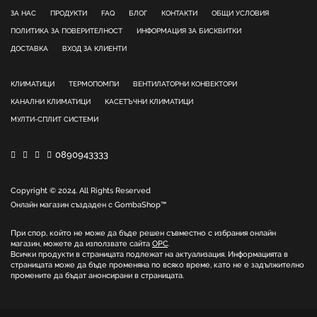
ЗА НАС
ПРОДУКТИ
FAQ
БЛОГ
КОНТАКТИ
ОБЩИ УСЛОВИЯ
ПОЛИТИКА ЗА ПОВЕРИТЕЛНОСТ
ИНФОРМАЦИЯ ЗА БИСКВИТКИ
ДОСТАВКА
ВХОД ЗА КЛИЕНТИ
КЛИМАТИЦИ
ТЕРМОПОМПИ
ВЕНТИЛАТОРНИ КОНВЕКТОРИ
КАНАЛНИ КЛИМАТИЦИ
КАСЕТЪЧНИ КЛИМАТИЦИ
МУЛТИ-СПЛИТ СИСТЕМИ
0890943333
Copyright © 2024. All Rights Reserved
Онлайн магазин създаден с
GombaShop™
При спор, който не може да бъде решен съвместно с избрания онлайн
магазин, можете да използвате сайта
ОРС
.
Всички продукти в страницата подлежат на актуализация. Информацията в
страницата може да бъде променяна по всяко време, като не е задължително
промените да бъдат анонсирани в страницата.