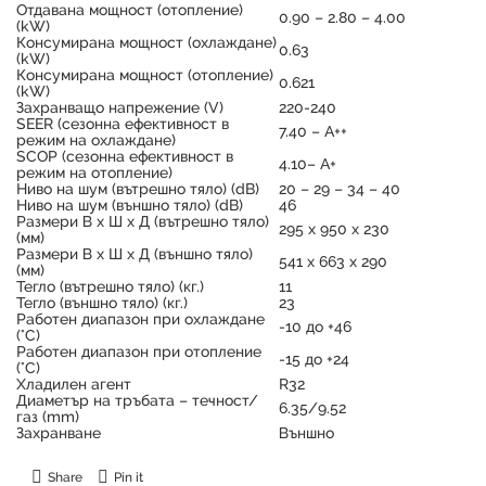
Отдавана мощност (отопление)
0.90 – 2.80 – 4.00
(kW)
Консумирана мощност (охлаждане)
0.63
(kW)
Консумирана мощност (отопление)
0.621
(kW)
Захранващо напрежение (V)
220-240
SEER (сезонна ефективност в
7.40 – А++
режим на охлаждане)
SCOP (сезонна ефективност в
4.10– А+
режим на отопление)
Ниво на шум (вътрешно тяло) (dB)
20 – 29 – 34 – 40
Ниво на шум (външно тяло) (dB)
46
Размери В х Ш х Д (вътрешно тяло)
295 х 950 х 230
(мм)
Размери В х Ш х Д (външно тяло)
541 х 663 х 290
(мм)
Тегло (вътрешно тяло) (кг.)
11
Тегло (външно тяло) (кг.)
23
Работен диапазон при охлаждане
-10 до +46
(°C)
Работен диапазон при отопление
-15 до +24
(°C)
Хладилен агент
R32
Диаметър на тръбата – течност/
6.35/9.52
газ (mm)
Захранване
Външно
Share
Pin it