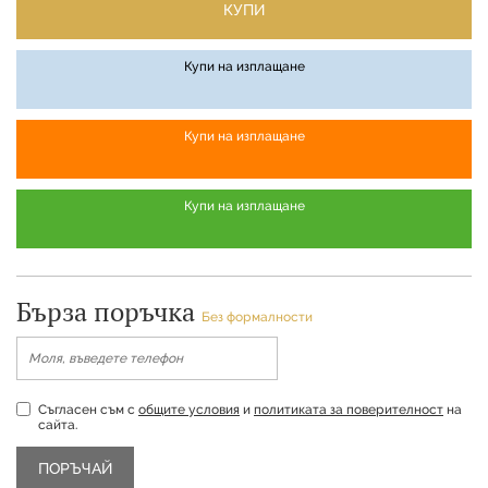
КУПИ
Купи на изплащане
Купи на изплащане
Купи на изплащане
Бърза поръчка
Без формалности
Съгласен съм с
общите условия
и
политиката за поверителност
на
сайта.