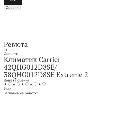
виж
Сравни
Ревюта
(
)
Оценете
Климатик Carrier
42QHG012D8SE/
38QHG012D8SE Extreme 2
Вашата оценка
★
★
★
★
★
Име:
Заглавие на ревюто: