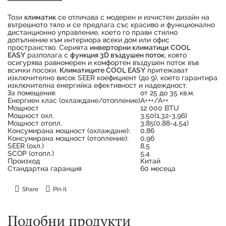
Този
климатик
се отличава с модерен и изчистен дизайн на
вътрешното тяло и се предлага със красиво и функционално
дистанционно управление, което го прави стилно
допълнение към интериора всеки дом или офис
пространство. Серията
инверторни климатици
COOL
EASY
разполага с
функция 3D въздушен поток
, която
осигурява равномерен и комфортен въздушен поток във
всички посоки.
Климатиците COOL EASY
притежават
изключително висок SEER коефициент (до 9), което гарантира
изключителна енергийка ефективност и надеждност.
За помещения:
от 25 до 35 кв.м.
Енергиен клас (охлаждане/отопление)
А+++/А++
Продуктът е успешно добавен в количката
Мощност
12 000 BTU
Мощност охл.
3,50(1,32-3,96)
Мощност отопл.
3,85(0,88-4,54)
Консумирана мощност (охлаждане):
0,86
Консумирана мощност (отопление):
0,96
SEER (охл.)
8,5
SCOP (отопл.)
5,4
Произход
Китай
Стандартна гаранция
60 месеца
Share
Pin it
Подобни продукти