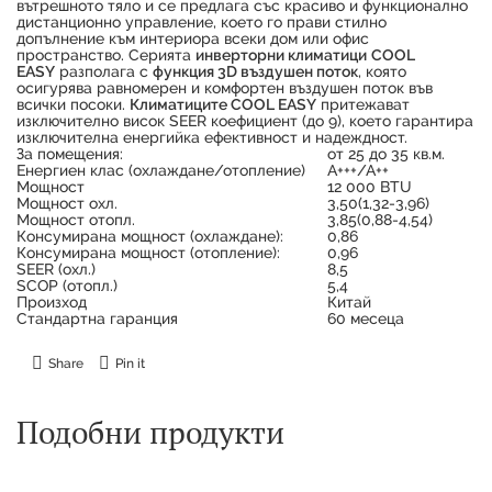
вътрешното тяло и се предлага със красиво и функционално
дистанционно управление, което го прави стилно
допълнение към интериора всеки дом или офис
пространство. Серията
инверторни климатици
COOL
EASY
разполага с
функция 3D въздушен поток
, която
осигурява равномерен и комфортен въздушен поток във
всички посоки.
Климатиците COOL EASY
притежават
изключително висок SEER коефициент (до 9), което гарантира
изключителна енергийка ефективност и надеждност.
За помещения:
от 25 до 35 кв.м.
Енергиен клас (охлаждане/отопление)
А+++/А++
Продуктът е успешно добавен в количката
Мощност
12 000 BTU
Мощност охл.
3,50(1,32-3,96)
Мощност отопл.
3,85(0,88-4,54)
Консумирана мощност (охлаждане):
0,86
Консумирана мощност (отопление):
0,96
SEER (охл.)
8,5
SCOP (отопл.)
5,4
Произход
Китай
Стандартна гаранция
60 месеца
Share
Pin it
Подобни продукти