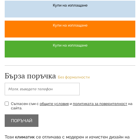
Купи на изплащане
Купи на изплащане
Купи на изплащане
Бърза поръчка
Без формалности
Съгласен съм с
общите условия
и
политиката за поверителност
на
сайта.
Този
климатик
се отличава с модерен и изчистен дизайн на