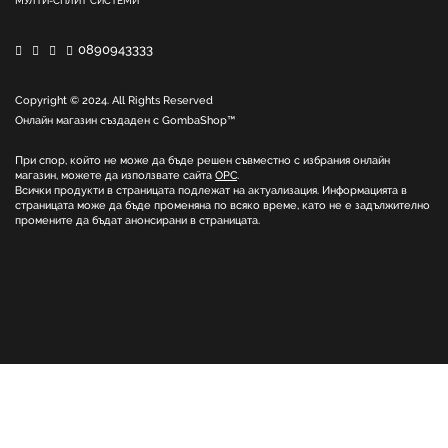
МУЛТИ-СПЛИТ СИСТЕМИ
0890943333
Copyright © 2024. All Rights Reserved
Онлайн магазин създаден с
GombaShop™
При спор, който не може да бъде решен съвместно с избрания онлайн
магазин, можете да използвате сайта
ОРС
.
Всички продукти в страницата подлежат на актуализация. Информацията в
страницата може да бъде променяна по всяко време, като не е задължително
промените да бъдат анонсирани в страницата.