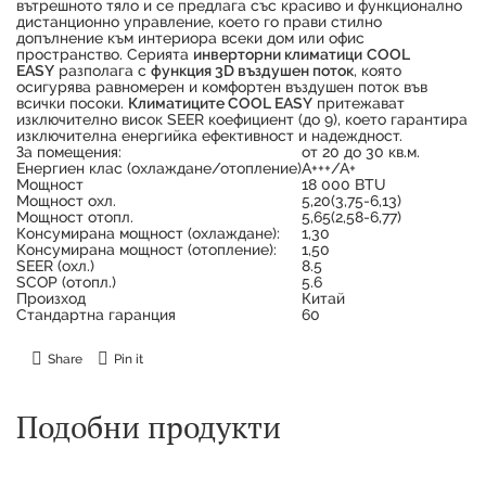
вътрешното тяло и се предлага със красиво и функционално
дистанционно управление, което го прави стилно
допълнение към интериора всеки дом или офис
пространство. Серията
инверторни климатици
COOL
EASY
разполага с
функция 3D въздушен поток
, която
осигурява равномерен и комфортен въздушен поток във
всички посоки.
Климатиците COOL EASY
притежават
изключително висок SEER коефициент (до 9), което гарантира
изключителна енергийка ефективност и надеждност.
За помещения:
от 20 до 30 кв.м.
Енергиен клас (охлаждане/отопление)
А+++/А+
Продуктът е успешно добавен в количката
Мощност
18 000 BTU
Мощност охл.
5,20(3,75-6,13)
Мощност отопл.
5,65(2,58-6,77)
Консумирана мощност (охлаждане):
1,30
Консумирана мощност (отопление):
1,50
SEER (охл.)
8.5
SCOP (отопл.)
5.6
Произход
Китай
Стандартна гаранция
60
Share
Pin it
Подобни продукти