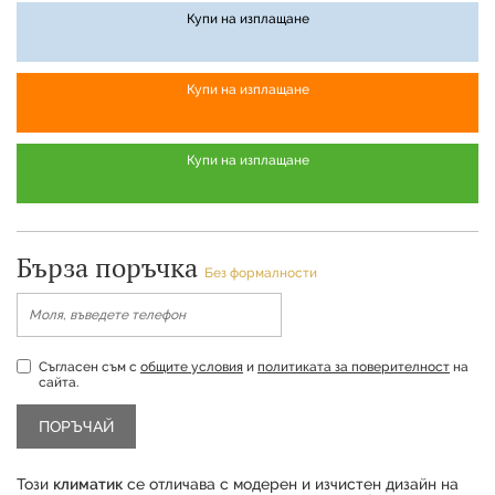
Купи на изплащане
Купи на изплащане
Купи на изплащане
Бърза поръчка
Без формалности
Съгласен съм с
общите условия
и
политиката за поверителност
на
сайта.
Този
климатик
се отличава с модерен и изчистен дизайн на