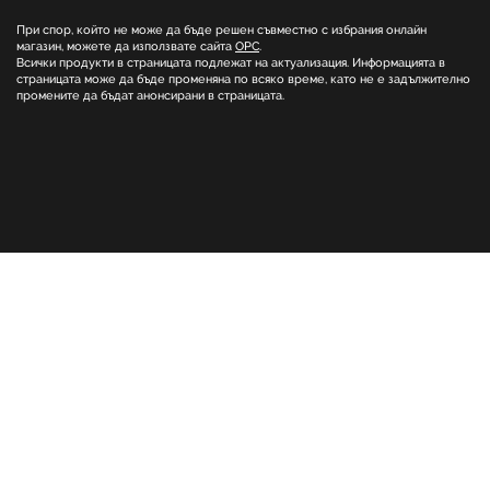
При спор, който не може да бъде решен съвместно с избрания онлайн
магазин, можете да използвате сайта
ОРС
.
Всички продукти в страницата подлежат на актуализация. Информацията в
страницата може да бъде променяна по всяко време, като не е задължително
промените да бъдат анонсирани в страницата.