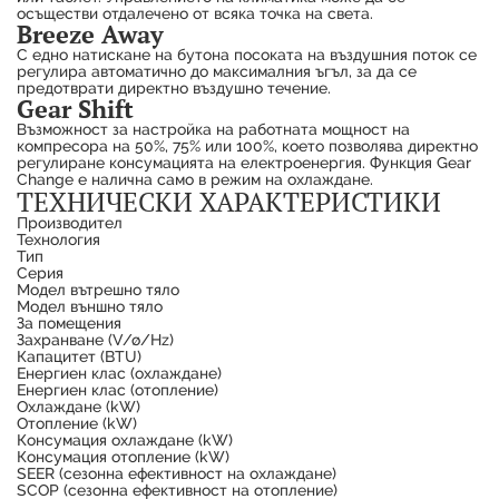
осъществи отдалечено от всяка точка на света.
Breeze Away
С едно натискане на бутона посоката на въздушния поток се
регулира автоматично до максималния ъгъл, за да се
предотврати директно въздушно течение.
Gear Shift
Възможност за настройка на работната мощност на
компресора на 50%, 75% или 100%, което позволява директно
регулиране консумацията на електроенергия. Функция Gear
Change е налична само в режим на охлаждане.
ТЕХНИЧЕСКИ ХАРАКТЕРИСТИКИ
Производител
Технология
Тип
Серия
Модел вътрешно тяло
Модел външно тяло
За помещения
Захранване (V/ø/Hz)
Капацитет (BTU)
Енергиен клас (охлаждане)
Енергиен клас (отопление)
Охлаждане (kW)
Отопление (kW)
Консумация охлаждане (kW)
Консумация отопление (kW)
SEER (сезонна ефективност на охлаждане)
SCOP (сезонна ефективност на отопление)