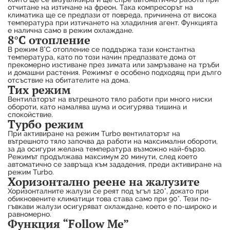
отчитане на изтичане на фреон. Така компресорът на
климатика ще се предпази от повреда, причинена от висока
температура при изтичането на хладилния агент. Функцията
е налична само в режим охлаждане.
8°C отопление
В режим 8°C отопление се поддържа тази константна
температура, като по този начин предпазвате дома от
прекомерно изстиване през зимата или замръзване на тръби
и домашни растения. Режимът е особено подходящ при дълго
отсъствие на обитателите на дома.
Тих режим
Вентилаторът на вътрешното тяло работи при много ниски
обороти, като намалява шума и осигурява тишина и
спокойствие.
Турбо режим
При активиране на режим Turbo вентилаторът на
вътрешното тяло започва да работи на максимални обороти,
за да осигури желана температура възможно най-бързо.
Режимът продължава максимум 20 минути, след което
автоматично се завръща към зададения, преди активиране на
режим Turbo.
Хоризонтално реене на жалузите
Хоризонталните жалузи се реят под ъгъл 120°, докато при
обикновените климатици това става само при 90°. Тези по-
гъвкави жалузи осигуряват охлаждане, което е по-широко и
равномерно.
Функция “Follow Me”