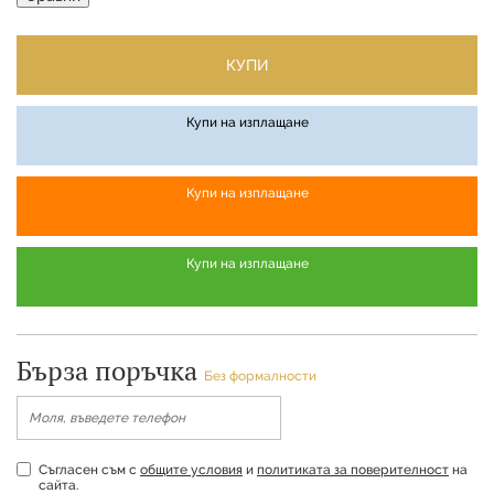
КУПИ
Купи на изплащане
Купи на изплащане
Купи на изплащане
Бърза поръчка
Без формалности
Съгласен съм с
общите условия
и
политиката за поверителност
на
сайта.