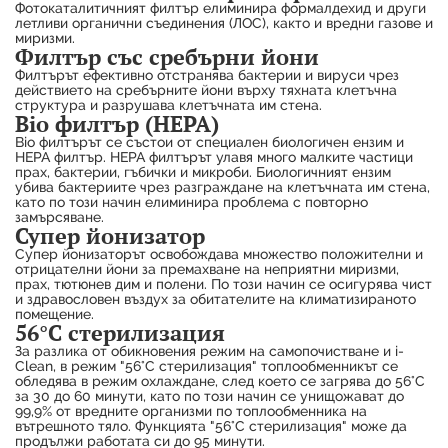
Фотокаталитичният филтър елиминира формалдехид и други
летливи органични съединения (ЛОС), както и вредни газове и
миризми.
Филтър със сребърни йони
Филтърът ефективно отстранява бактерии и вируси чрез
действието на сребърните йони върху тяхната клетъчна
структура и разрушава клетъчната им стена.
Bio филтър (HEPA)
Bio филтърът се състои от специален биологичен ензим и
HEPA филтър. HEPA филтърът улавя много малките частици
прах, бактерии, гъбички и микроби. Биологичният ензим
убива бактериите чрез разграждане на клетъчната им стена,
като по този начин елиминира проблема с повторно
замърсяване.
Супер йонизатор
Супер йонизаторът освобождава множество положителни и
отрицателни йони за премахване на неприятни миризми,
прах, тютюнев дим и полени. По този начин се осигурява чист
и здравословен въздух за обитателите на климатизираното
помещение.
56°C стерилизация
За разлика от обикновения режим на самопочистване и i-
Clean, в режим "56°C стерилизация" топлообменникът се
обледява в режим охлаждане, след което се загрява до 56°C
за 30 до 60 минути, като по този начин се унищожават до
99,9% от вредните организми по топлообменника на
вътрешното тяло. Функцията "56°C стерилизация" може да
продължи работата си до 95 минути.