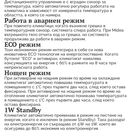
Дистанционното управление е с вграден сензор за
температура, който автоматично регулира работата на
климатика в зависимост от измерената температура в
областта, в която се намира.
Работа в авариен режим
При повечето климатици, когато възникне грешка в
температурния сензор, системата спира работа. При Midea
вътрешното тяло отчита код за грешка, но системата
продължава да работи в авариен режим.
ECO режим
Този икономичен режим интегрира в себе си нова
иновативна ECO технология на енергоспестяване. Когато
бутонът “ECO” е активиран, климатикът намалява
консумацията на енергия с 60% в рамките на 8 часа при
непрекъсната работа.
Нощен режим
При активиране на нощния режим по време на охлаждане
климатикът автоматично повишава температурата в
помещението с 1°C през първите два часа, след което остава
фиксирана. При активиране на нощния режим по време на
отопление климатикът автоматично понижава температурата
в помещението с 1°C през първите два часа, след което
остава фиксирана.
1W Standby
Климатикът автоматично преминава в режим на пестене на
енергия, когато е изключен (в режим Standby). Така разходът
на електроенергия се съкращава от 5W на 1W, което ви
осигурява до 80% икономия на електроенергия.