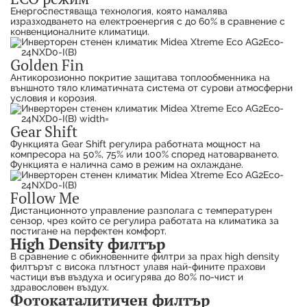
Енергоспестяваща технология, която намалява
изразходването на електроенергия с до 60% в сравнение с
конвенционалните климатици.
Golden Fin
Антикорозионно покритие защитава топлообменника на
външното тяло климатичната система от сурови атмосферни
условия и корозия.
Gear Shift
Функцията Gear Shift регулира работната мощност на
компресора на 50%, 75% или 100% според натоварването.
Функцията е налична само в режим на охлаждане.
Follow Me
Дистанционното управление разполага с температурен
сензор, чрез който се регулира работата на климатика за
постигане на перфектен комфорт.
High Density филтър
В сравнение с обикновенните филтри за прах high density
филтърът с висока плътност улавя най-фините прахови
частици във въздуха и осигурява до 80% по-чист и
здравословен въздух.
Фотокаталитичен филтър