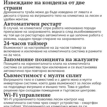
Извеждане на конденза от две
страни
Дренажната тръба може да бъде изведена от лявата и
дясната страна на вътрешното тяло на климатика за лесен и
удобен монтаж.
Автоматичен рестарт
В случай, че климатикът спре работа неочаквано поради
прекъсване на захранването, веднага след възобновяването
му той ще се рестартира автоматично и ще започне работа с
режима, зададен преди спиране на захранването.
24-часов таймер
Възможност за настройване на 24-часов таймер за
включване и изключване на климатичната система в рамките
на 24 часа.
Запомняне позицията на жалузите
Позицията на хоризонталната клапа на климатичната
система се запаметява при изключване и се възстановява
автоматично при повторно включване.
Съвместимост с мулти сплит
Вътрешното тяло е съвместимо и с двете моно и мулти
инверторни системи, което дава възможност за лесен избор
на подходящо вътрешно и външно тяло. Това е удобно
решение при складови помещения и търговски центрове.
Wi-Fi управление
Wi-Fi управлението позволява лесен контрол над
климатичната система чрез смарт устройства - смартфон
или таблет. Управлението на климатика може да се