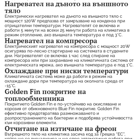
Нагревател на дъното на външното
тяло
Електрически нагревател на дъното на външното тяло с
мощност 120W предпазва от замръзване на конденза при
отрицателни температури. Нагревателят се включва и
работи 5 минути на всеки 25 минути работа на климатика в
режим отопление, ако външната температура е под 3°C.
Нагревател на компресора
Електрическият нагревател на компресора с мощност 20W
осигурява по-лесно стартиране на системата в студените
дни. Нагревателят се включва 1 час след спиране на
компресора или при захранване на климатичната система от
електрическата мрежа, ако външната температура е под 1°C.
Охлаждане при ниски температури
Климатичната система може да работи в режим на
охлаждане дори при температура на околната среда от
-15°C.
Golden Fin покритие на
топлообменника
Покритието Golden Fin е по-устойчиво на окисляване и
корозия от обикновеното Blue Fin покритие. Golden Fin
ефективно предотвратява размножаването и
разпространението на бактерии и подобрява устойчивостта
към корозивни елементи.
Отчитане на изтичане на фреон
Вътрешното тяло на климатика засича код за грешка “EC”,
който ще се визуализира и ще спре автоматично работа при