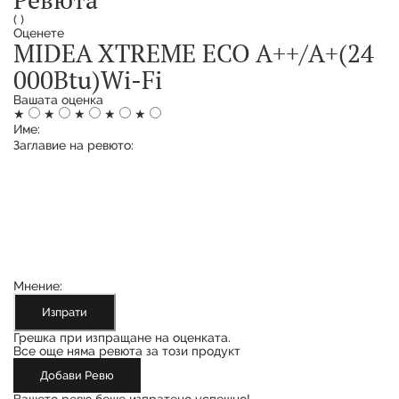
(
)
Оценете
MIDEA XTREME ECO A++/A+(24
000Btu)Wi-Fi
Вашата оценка
★
★
★
★
★
Име:
Заглавие на ревюто:
Мнение:
Изпрати
Грешка при изпращане на оценката.
Все още няма ревюта за този продукт
Добави Ревю
Вашето ревю беше изпратено успешно!