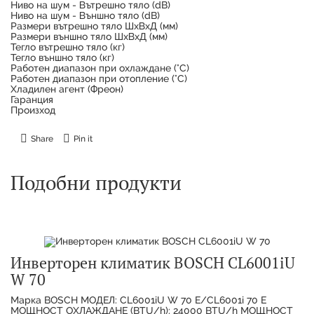
Ниво на шум - Вътрешно тяло (dB)
Ниво на шум - Външно тяло (dB)
Размери вътрешно тяло ШxВxД (мм)
Размери външно тяло ШxВxД (мм)
Тегло вътрешно тяло (кг)
Тегло външно тяло (кг)
Работен диапазон при охлаждане (°C)
Работен диапазон при отопление (°C)
Хладилен агент (Фреон)
Гаранция
Произход
Share
Pin it
Подобни продукти
Инверторен климатик BOSCH CL6001iU
W 70
Марка BOSCH МОДЕЛ: CL6001iU W 70 E/CL6001i 70 E
МОЩНОСТ ОХЛАЖДАНЕ (BTU/h): 24000 BTU/h МОЩНОСТ