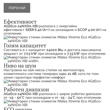
Ефективност
AG2Eco-24NXD0-I(B)
разполага с енергийна
ефективност
SEER 6.40 (А++)
на охлаждане и
SCOP 4.00 (А+)
на
отопление.
Голям капацитет
Системата е с капацитет
24000 Btu
и достига максимална
мощност от
7.03 kW
при охлаждане и
7.33 kW
при отопление.
Ниво на шум
Продуктът е успешно добавен в количката
Настроена на най-ниска степен на вентилатора,
климатичната система генерира едва
21 dB
, като по този
начин гарантира перфектен комфорт.
Работен диапазон
AG2Eco-24NXD0-I(B)
разполага с широк работен диапазон:
от
-15 ~ 50°C
при охлаждане и от
-15 ~ 24°C
при отопление.
ECO режим