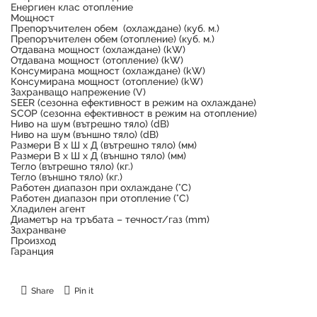
Енергиен клас отопление
Мощност
Препоръчителен обем (охлаждане) (куб. м.)
Препоръчителен обем (отопление) (куб. м.)
Отдавана мощност (охлаждане) (kW)
Отдавана мощност (отопление) (kW)
Консумирана мощност (охлаждане) (kW)
Консумирана мощност (отопление) (kW)
Захранващо напрежение (V)
SEER (сезонна ефективност в режим на охлаждане)
SCOP (сезонна ефективност в режим на отопление)
Ниво на шум (вътрешно тяло) (dB)
Ниво на шум (външно тяло) (dB)
Размери В х Ш х Д (вътрешно тяло) (мм)
Размери В х Ш х Д (външно тяло) (мм)
Тегло (вътрешно тяло) (кг.)
Тегло (външно тяло) (кг.)
Работен диапазон при охлаждане (°C)
Работен диапазон при отопление (°C)
Хладилен агент
Диаметър на тръбата – течност/газ (mm)
Захранване
Произход
Гаранция
Share
Pin it