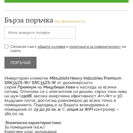
Бърза поръчка
Без формалности
Съгласен съм с
общите условия
и
политиката за поверителност
на
сайта.
Инверторен климатик
Mitsubishi Heavy Industries Premium
SRK35ZS-W/ SRC35ZS-W
от дизайнерската
серия
Премиум
на
Мицубиши Хеви
е наслада за всички
сетива. Отличава се с елегантния си дизайн, свръх тихи нива
на шум (
19dB
), висока енергийна ефективност
А++/А++
и 3D
въздушен поток, достигащ равномерно до всяка точка в
помещението. Подходящ е за Вашата всекидневна и
помещения от
25 до 30 кв. м.
С
опция за WiFi
контролер –
180,00 лв.
Технически характеристики:
За помещения (кв.м.)
Продуктът е успешно добавен в количката
Енергиен клас охлаждане