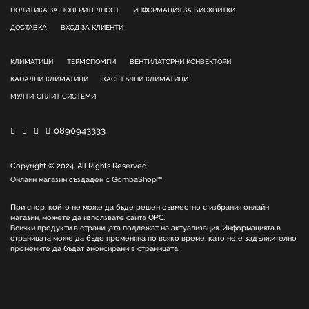
ПОЛИТИКА ЗА ПОВЕРИТЕЛНОСТ
ИНФОРМАЦИЯ ЗА БИСКВИТКИ
ДОСТАВКА
ВХОД ЗА КЛИЕНТИ
КЛИМАТИЦИ
ТЕРМОПОМПИ
ВЕНТИЛАТОРНИ КОНВЕКТОРИ
КАНАЛНИ КЛИМАТИЦИ
КАСЕТЪЧНИ КЛИМАТИЦИ
МУЛТИ-СПЛИТ СИСТЕМИ
0890943333
Copyright © 2024. All Rights Reserved
Онлайн магазин създаден с
GombaShop™
При спор, който не може да бъде решен съвместно с избрания онлайн
магазин, можете да използвате сайта
ОРС
.
Всички продукти в страницата подлежат на актуализация. Информацията в
страницата може да бъде променяна по всяко време, като не е задължително
промените да бъдат анонсирани в страницата.