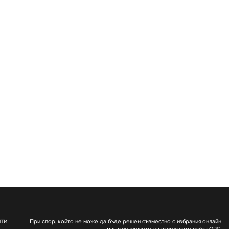
При спор, който не може да бъде решен съвместно с избрания онлайн
НТИ