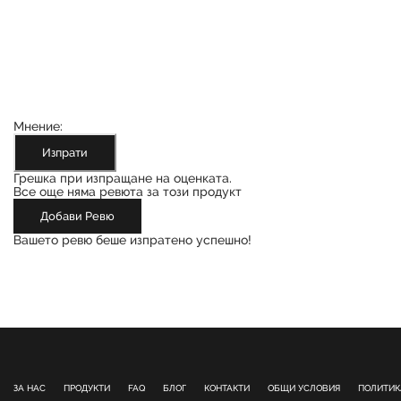
Мнение:
Изпрати
Грешка при изпращане на оценката.
Все още няма ревюта за този продукт
Добави Ревю
Вашето ревю беше изпратено успешно!
ЗА НАС
ПРОДУКТИ
FAQ
БЛОГ
КОНТАКТИ
ОБЩИ УСЛОВИЯ
ПОЛИТИК