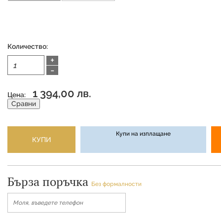
Количество:
+
-
1 394,00 лв.
Цена:
Сравни
Купи на изплащане
КУПИ
Бърза поръчка
Без формалности