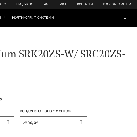
АЛО
ПРОДУКТИ
FAQ
БЛОГ
КОНТАКТИ
ВХОД ЗА КЛИЕНТИ
И
МУЛТИ-СПЛИТ СИСТЕМИ
mium SRK20ZS-W/ SRC20ZS-
y
кондензна вана + монтаж: