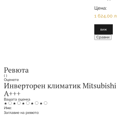
МОЩНОСТ О
3.500 KW 
Цена:
ОТОПЛЕНИЕ
1 624,00 л
виж
Сравни
Ревюта
(
)
Оценете
Инверторен климатик Mitsubishi
A+++
Вашата оценка
★
★
★
★
★
Име:
Заглавие на ревюто: