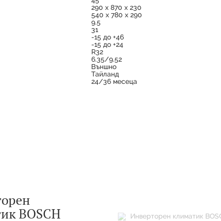
290 х 870 х 230
540 х 780 х 290
9.5
31
-15 до +46
-15 до +24
R32
6.35/9.52
Външно
Тайланд
24/36 месеца
торен
тик BOSCH