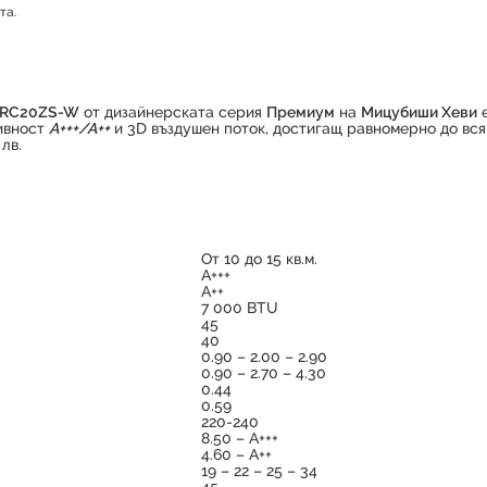
та.
Продуктът е успешно добавен в количката
SRC20ZS-W
от дизайнерската серия
Премиум
на
Мицубиши Хеви
е
тивност
А+++/А++
и 3D въздушен поток, достигащ равномерно до вся
лв.
От 10 до 15 кв.м.
А+++
А++
7 000 BTU
45
40
0.90 – 2.00 – 2.90
0.90 – 2.70 – 4.30
0.44
0.59
220-240
8.50 – А+++
4.60 – А++
19 – 22 – 25 – 34
45