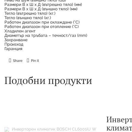
Размери В х Ш х Д (вътрешно тяло) (мм)
Размери В х Ш х Д (външно тяло) (мм)
Тегло (вътрешно тяло) (кг.)
Тегло (външно тяло) (кг.)
Работен диапазон при охлаждане (°C)
Работен диапазон при отопление (°C)
Хладилен агент
Диаметър на тръбата – течност/газ (mm)
Захранване
Произход
Гаранция
Share
Pin it
Подобни продукти
Инвер
клима