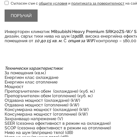
Съгласен съм с
общите условия
и
политиката за поверителност
на сай
Инверторен климатик
Mitsubishi Heavy Premium
SRK20ZS-W/ 
дизайн, свръх тихи нива на шум (
19dB
), висока енергийна ефек
помещения от
10 до 15 кв. м.
С
опция за WiFi
контролер – 180,00 
Технически характеристики:
За помещения (кв.м.)
Енергиен клас охлаждане
Енергиен клас отопление
Мощност
Препоръчителен обем (охлаждане) (куб. м.)
Препоръчителен обем (отопление) (куб. м.)
Отдавана мощност (охлаждане) (kW)
Отдавана мощност (отопление) (kW)
Консумирана мощност (охлаждане) (kW)
Консумирана мощност (отопление) (kW)
Захранващо напрежение (V)
SEER (сезонна ефективност в режим на охлаждане)
SCOP (сезонна ефективност в режим на отопление)
Ниво на шум (вътрешно тяло) (dB)
Ниво на шум (външно тяло) (dB)