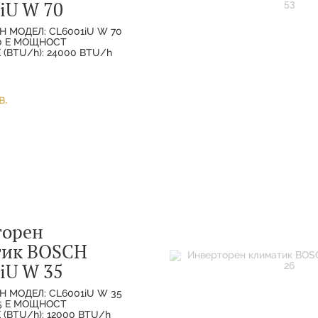
iU W 70
H МОДЕЛ: CL6001iU W 70
70 E МОЩНОСТ
(BTU/h): 24000 BTU/h
ХЛАЖДАНЕ(НОМИНАЛНА):
МОЩНОСТ
(НОМИНАЛНА):
в.
торен
тик BOSCH
iU W 35
H МОДЕЛ: CL6001iU W 35
35 E МОЩНОСТ
(BTU/h): 12000 BTU/h