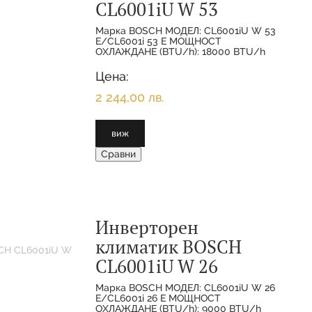
CL6001iU W 53
Марка BOSCH МОДЕЛ: CL6001iU W 53
E/CL6001i 53 E МОЩНОСТ
ОХЛАЖДАНЕ (BTU/h): 18000 BTU/h
МОЩНОСТ ОХЛАЖДАНЕ(НОМИНАЛНА):
5.300 KW МОЩНОСТ
Цена:
ОТОПЛЕНИЕ(НОМИНАЛНА):
2 244,00 лв.
виж
Сравни
Инверторен
климатик BOSCH
CL6001iU W 26
Марка BOSCH МОДЕЛ: CL6001iU W 26
E/CL6001i 26 E МОЩНОСТ
ОХЛАЖДАНЕ (BTU/h): 9000 BTU/h