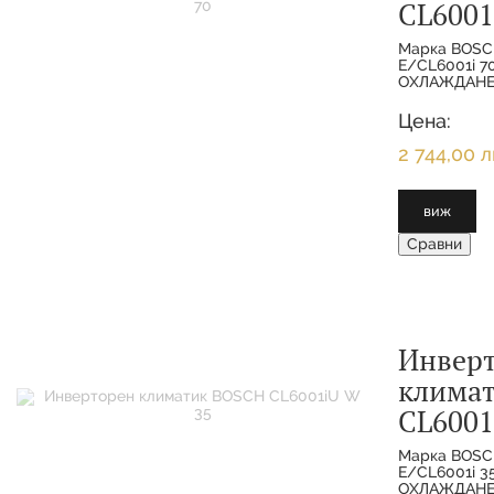
CL6001
Марка BOSC
E/CL6001i 
ОХЛАЖДАНЕ 
МОЩНОСТ О
7.000 KW 
Цена:
ОТОПЛЕНИЕ
2 744,00 л
виж
Сравни
Инвер
клима
CL6001
Марка BOSC
E/CL6001i 
ОХЛАЖДАНЕ 