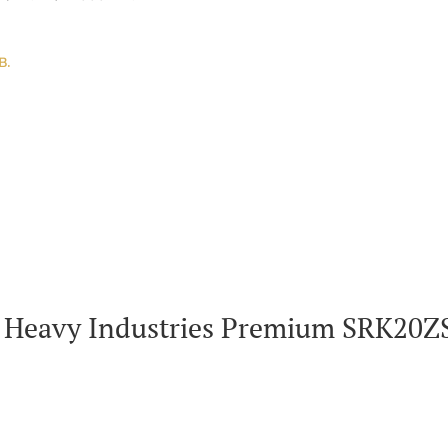
ХЛАЖДАНЕ(НОМИНАЛНА):
МОЩНОСТ
(НОМИНАЛНА):
в.
 Heavy Industries Premium SRK20Z