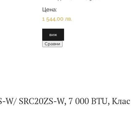
МОЩНОСТ ОХЛАЖДАНЕ(НОМИНАЛНА):
2.600 KW МОЩНОСТ
Цена:
ОТОПЛЕНИЕ(НОМИНАЛНА):
1 544,00 лв.
виж
Сравни
S-W/ SRC20ZS-W, 7 000 BTU, Клас