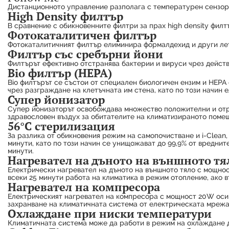
Дистанционното управление разполага с температурен сензор, 
High Density филтър
В сравнение с обикновенните филтри за прах high density филт
Фотокаталитичен филтър
Фотокаталитичният филтър елиминира формалдехид и други летл
Филтър със сребърни йони
Филтърът ефективно отстранява бактерии и вируси чрез действ
Bio филтър (HEPA)
Bio филтърът се състои от специален биологичен ензим и HEPA 
чрез разграждане на клетъчната им стена, като по този начин
Супер йонизатор
Супер йонизаторът освобождава множество положителни и отриц
здравословен въздух за обитателите на климатизираното поме
56°C стерилизация
За разлика от обикновения режим на самопочистване и i-Clean,
минути, като по този начин се унищожават до 99,9% от вредни
минути.
Нагревател на дъното на външното тя
Електрически нагревател на дъното на външното тяло с мощнос
всеки 25 минути работа на климатика в режим отопление, ако 
Нагревател на компресора
Електрическият нагревател на компресора с мощност 20W осиг
захранване на климатичната система от електрическата мрежа,
Охлаждане при ниски температури
Климатичната система може да работи в режим на охлаждане д