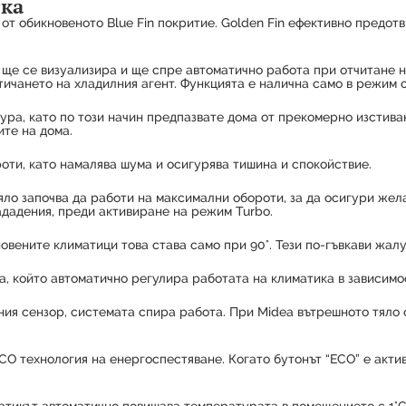
ика
я от обикновеното Blue Fin покритие. Golden Fin ефективно пред
о ще се визуализира и ще спре автоматично работа при отчитане 
тичането на хладилния агент. Функцията е налична само в режим 
ра, като по този начин предпазвате дома от прекомерно изстива
те на дома.
оти, като намалява шума и осигурява тишина и спокойствие.
яло започва да работи на максимални обороти, за да осигури ж
ададения, преди активиране на режим Turbo.
новените климатици това става само при 90°. Тези по-гъвкави жал
, който автоматично регулира работата на климатика в зависимос
ния сензор, системата спира работа. При Midea вътрешното тяло 
CO технология на енергоспестяване. Когато бутонът “ECO” е акти