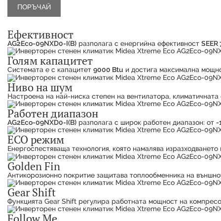
Ефективност
AG2Eco-09NXD0-I(B)
разполага с енергийна ефективност
SEER 7
Голям капацитет
Системата е с капацитет
9000 Btu
и достига максимална мощн
Ниво на шум
Настроена на най-ниска степен на вентилатора, климатичната
Работен диапазон
AG2Eco-09NXD0-I(B)
разполага с широк работен диапазон: от
-
ECO режим
Енергоспестяваща технология, която намалява изразходването 
Golden Fin
Антикорозионно покритие защитава топлообменника на външнот
Gear Shift
Функцията Gear Shift регулира работната мощност на компресо
Follow Me