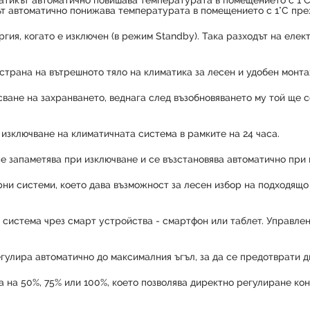
тикът автоматично повишава температурата в помещението с 1°C 
 автоматично понижава температурата в помещението с 1°C през 
ия, когато е изключен (в режим Standby). Така разходът на елек
страна на вътрешното тяло на климатика за лесен и удобен монта
сване на захранването, веднага след възобновяването му той ще 
изключване на климатичната система в рамките на 24 часа.
е запаметява при изключване и се възстановява автоматично при 
рни системи, което дава възможност за лесен избор на подходящо
 система чрез смарт устройства - смартфон или таблет. Управле
егулира автоматично до максималния ъгъл, за да се предотврати 
 на 50%, 75% или 100%, което позволява директно регулиране ко