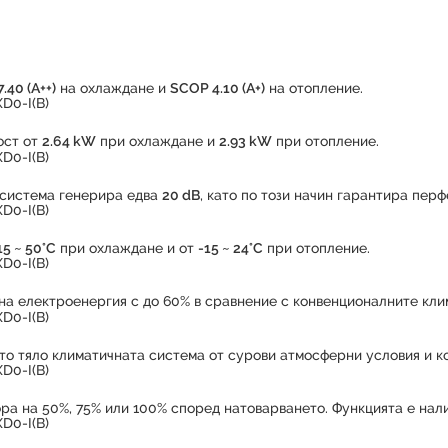
.40 (А++)
на охлаждане и
SCOP 4.10 (А+)
на отопление.
ост от
2.64 kW
при охлаждане и
2.93 kW
при отопление.
 система генерира едва
20 dB
, като по този начин гарантира перф
15 ~ 50°C
при охлаждане и от
-15 ~ 24°C
при отопление.
на електроенергия с до 60% в сравнение с конвенционалните кли
о тяло климатичната система от сурови атмосферни условия и ко
ра на 50%, 75% или 100% според натоварването. Функцията е нал