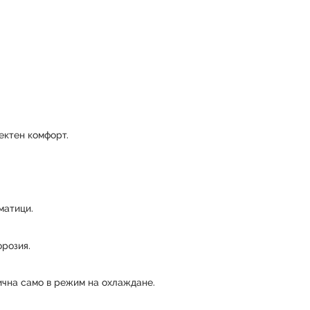
ектен комфорт.
матици.
розия.
ична само в режим на охлаждане.