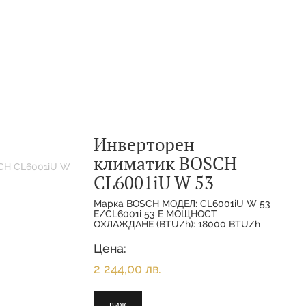
Инверторен
климатик BOSCH
CL6001iU W 53
Марка BOSCH МОДЕЛ: CL6001iU W 53
E/CL6001i 53 E МОЩНОСТ
ОХЛАЖДАНЕ (BTU/h): 18000 BTU/h
МОЩНОСТ ОХЛАЖДАНЕ(НОМИНАЛНА):
5.300 KW МОЩНОСТ
Цена:
ОТОПЛЕНИЕ(НОМИНАЛНА):
2 244,00 лв.
виж