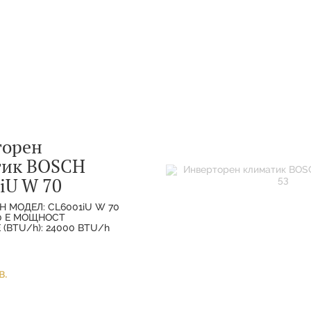
торен
тик BOSCH
iU W 70
H МОДЕЛ: CL6001iU W 70
70 E МОЩНОСТ
(BTU/h): 24000 BTU/h
ХЛАЖДАНЕ(НОМИНАЛНА):
МОЩНОСТ
(НОМИНАЛНА):
в.