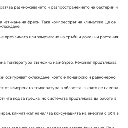
отвратява размножаването и разпространението на бактерии и
на изтичане на фреон. Така компресорът на климатика ще се
охлаждане.
не през зимата или замръзване на тръби и домашни растения.
елана температура възможно най-бързо. Режимът продължава
узи осигуряват охлаждане, което е по-широко и равномерно.
т от измерената температура в областта, в която се намира.
отчита код за грешка, но системата продължава да работи в
виран, климатикът намалява консумацията на енергия с 60% в