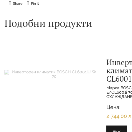
Share
Pin it
Подобни продукти
Инвер
клима
CL6001
Марка BOSC
E/CL6001i 
ОХЛАЖДАНЕ 
МОЩНОСТ О
7.000 KW 
Цена:
ОТОПЛЕНИЕ
2 744,00 л
виж