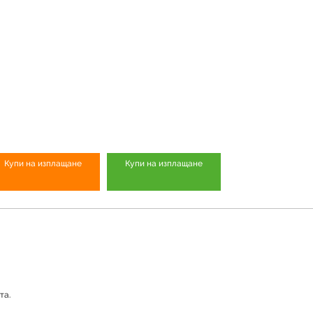
Купи на изплащане
Купи на изплащане
та.
Продуктът е успешно добавен в количката