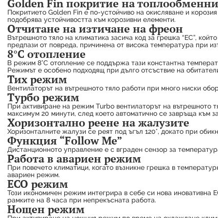
Golden Fin покритие на топлообменн
Покритието Golden Fin е по-устойчиво на окисляване и корози
подобрява устойчивостта към корозивни елементи.
Отчитане на изтичане на фреон
Вътрешното тяло на климатика засича код за грешка “EC”, койт
предпази от повреда, причинена от висока температура при из
8°C отопление
В режим 8°C отопление се поддържа тази константна температу
Режимът е особено подходящ при дълго отсъствие на обитатели
Тих режим
Вентилаторът на вътрешното тяло работи при много ниски обор
Турбо режим
При активиране на режим Turbo вентилаторът на вътрешното т
максимум 20 минути, след което автоматично се завръща към з
Хоризонтално реене на жалузите
Хоризонталните жалузи се реят под ъгъл 120°, докато при обик
Функция “Follow Me”
Дистанционното управление е с вграден сензор за температура
Работа в авариен режим
При повечето климатици, когато възникне грешка в температур
авариен режим.
ECO режим
Този икономичен режим интегрира в себе си нова иновативна E
рамките на 8 часа при непрекъсната работа.
Нощен режим