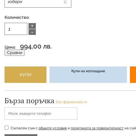
Количество:
+
-
994,00 лв.
Цена:
Сравни
Купи на изплащане
КУПИ
Бърза поръчка
Без формалности
Съгласен съм с
общите условия
и
политиката за поверителност
на сай