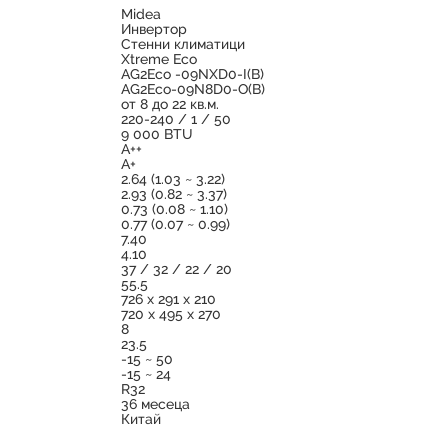
Midea
Инвертор
Стенни климатици
Xtreme Eco
AG2Eco -09NXD0-I(B)
AG2Eco-09N8D0-O(B)
от 8 до 22 кв.м.
220-240 / 1 / 50
9 000 BTU
A++
A+
2.64 (1.03 ~ 3.22)
2.93 (0.82 ~ 3.37)
0.73 (0.08 ~ 1.10)
0.77 (0.07 ~ 0.99)
7.40
4.10
37 / 32 / 22 / 20
55.5
726 x 291 x 210
720 x 495 x 270
8
23.5
-15 ~ 50
-15 ~ 24
R32
36 месеца
Китай