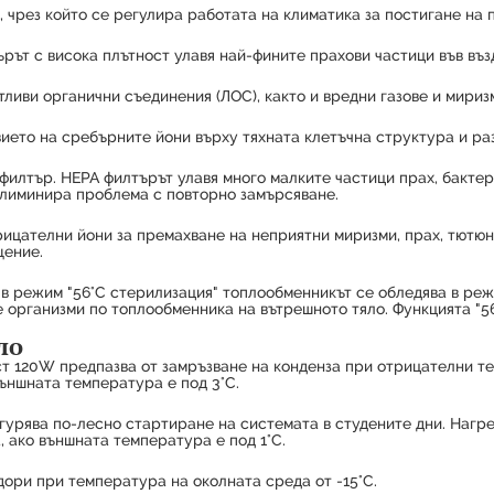
чрез който се регулира работата на климатика за постигане на 
ърът с висока плътност улавя най-фините прахови частици във въз
иви органични съединения (ЛОС), както и вредни газове и мириз
ието на сребърните йони върху тяхната клетъчна структура и ра
филтър. HEPA филтърът улавя много малките частици прах, бактер
 елиминира проблема с повторно замърсяване.
ателни йони за премахване на неприятни миризми, прах, тютюнев
щение.
 в режим "56°C стерилизация" топлообменникът се обледява в режи
те организми по топлообменника на вътрешното тяло. Функцията "
ло
т 120W предпазва от замръзване на конденза при отрицателни те
външната температура е под 3°C.
урява по-лесно стартиране на системата в студените дни. Нагре
 ако външната температура е под 1°C.
ори при температура на околната среда от -15°C.