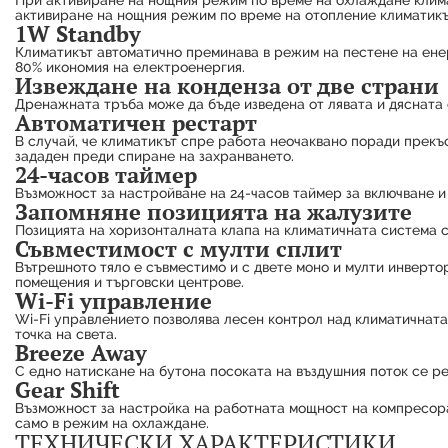
При активиране на нощния режим по време на охлаждане клима
активиране на нощния режим по време на отопление климатикът
1W Standby
Климатикът автоматично преминава в режим на пестене на енерг
80% икономия на електроенергия.
Извеждане на конденза от две страни
Дренажната тръба може да бъде изведена от лявата и дясната 
Автоматичен рестарт
В случай, че климатикът спре работа неочаквано поради прекъ
зададен преди спиране на захранването.
24-часов таймер
Възможност за настройване на 24-часов таймер за включване и 
Запомняне позицията на жалузите
Позицията на хоризонталната клапа на климатичната система с
Съвместимост с мулти сплит
Вътрешното тяло е съвместимо и с двете моно и мулти инверто
помещения и търговски центрове.
Wi-Fi управление
Wi-Fi управлението позволява лесен контрол над климатичната
точка на света.
Breeze Away
С едно натискане на бутона посоката на въздушния поток се р
Gear Shift
Възможност за настройка на работната мощност на компресора
само в режим на охлаждане.
ТЕХНИЧЕСКИ ХАРАКТЕРИСТИКИ