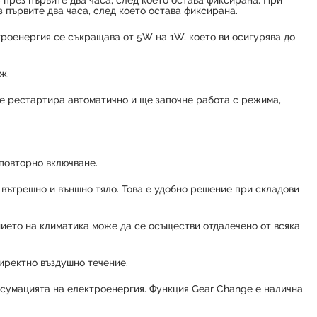
през първите два часа, след което остава фиксирана. При
първите два часа, след което остава фиксирана.
троенергия се съкращава от 5W на 1W, което ви осигурява до
ж.
се рестартира автоматично и ще започне работа с режима,
повторно включване.
 вътрешно и външно тяло. Това е удобно решение при складови
нието на климатика може да се осъществи отдалечено от всяка
директно въздушно течение.
нсумацията на електроенергия. Функция Gear Change е налична