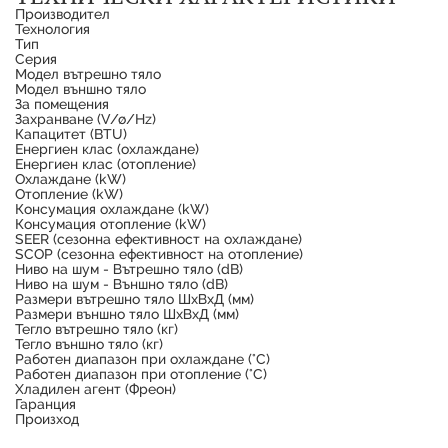
Производител
Технология
Тип
Серия
Модел вътрешно тяло
Модел външно тяло
За помещения
Захранване (V/ø/Hz)
Капацитет (BTU)
Енергиен клас (охлаждане)
Енергиен клас (отопление)
Охлаждане (kW)
Отопление (kW)
Консумация охлаждане (kW)
Консумация отопление (kW)
SEER (сезонна ефективност на охлаждане)
SCOP (сезонна ефективност на отопление)
Ниво на шум - Вътрешно тяло (dB)
Ниво на шум - Външно тяло (dB)
Размери вътрешно тяло ШxВxД (мм)
Размери външно тяло ШxВxД (мм)
Тегло вътрешно тяло (кг)
Тегло външно тяло (кг)
Работен диапазон при охлаждане (°C)
Работен диапазон при отопление (°C)
Хладилен агент (Фреон)
Гаранция
Произход