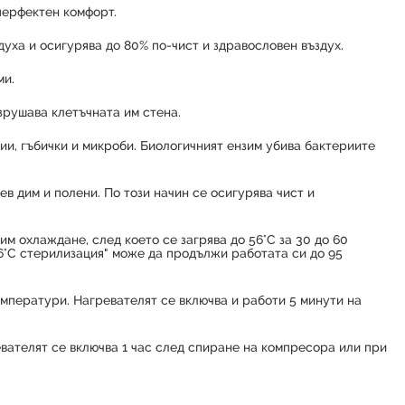
перфектен комфорт.
духа и осигурява до 80% по-чист и здравословен въздух.
ми.
зрушава клетъчната им стена.
ии, гъбички и микроби. Биологичният ензим убива бактериите
 дим и полени. По този начин се осигурява чист и
м охлаждане, след което се загрява до 56°C за 30 до 60
56°C стерилизация" може да продължи работата си до 95
мператури. Нагревателят се включва и работи 5 минути на
вателят се включва 1 час след спиране на компресора или при