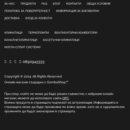
ЗА НАС
ПРОДУКТИ
FAQ
БЛОГ
КОНТАКТИ
ОБЩИ УСЛОВИЯ
ПОЛИТИКА ЗА ПОВЕРИТЕЛНОСТ
ИНФОРМАЦИЯ ЗА БИСКВИТКИ
ДОСТАВКА
ВХОД ЗА КЛИЕНТИ
КЛИМАТИЦИ
ТЕРМОПОМПИ
ВЕНТИЛАТОРНИ КОНВЕКТОРИ
КАНАЛНИ КЛИМАТИЦИ
КАСЕТЪЧНИ КЛИМАТИЦИ
МУЛТИ-СПЛИТ СИСТЕМИ
0890943333
Copyright © 2024. All Rights Reserved
Онлайн магазин създаден с
GombaShop™
При спор, който не може да бъде решен съвместно с избрания онлайн
магазин, можете да използвате сайта
ОРС
.
Всички продукти в страницата подлежат на актуализация. Информацията в
страницата може да бъде променяна по всяко време, като не е задължително
промените да бъдат анонсирани в страницата.