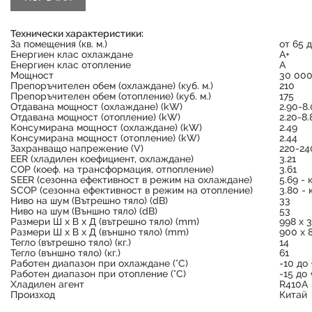
Технически характеристики:
За помещения (кв. м.)
от 65 д
Енергиен клас охлаждане
A+
Енергиен клас отопление
A
Мощност
30 00
Препоръчителен обем (охлаждане) (куб. м.)
210
Препоръчителен обем (отопление) (куб. м.)
175
Отдавана мощност (охлаждане) (kW)
2.90-8
Отдавана мощност (отопление) (kW)
2.20-8.
Консумирана мощност (охлаждане) (kW)
2.49
Консумирана мощност (отопление) (kW)
2.44
Захранващо напрежение (V)
220-24
Продуктът е успешно добавен в количката
EER (хладилен коефициент, охлаждане)
3.21
COP (коеф. на трансформация, отпопление)
3.61
SEER (сезонна ефективност в режим на охлаждане)
5.69 - 
SCOP (сезонна ефективност в режим на отопление)
3.80 - 
Ниво на шум (Вътрешно тяло) (dB)
33
Ниво на шум (Външно тяло) (dB)
53
Размери Ш х В х Д (вътрешно тяло) (mm)
998 x 
Размери Ш х В х Д (външно тяло) (mm)
900 x 
Тегло (вътрешно тяло) (кг.)
14
Тегло (външно тяло) (кг.)
61
Работен диапазон при охлаждане (°С)
-10 до 
Работен диапазон при отопление (°С)
-15 до 
Хладилен агент
R410A
Произход
Китай