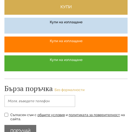
КУПИ
Купи на изплащане
Купи на изплащане
Купи на изплащане
Бърза поръчка
Без формалности
Съгласен съм с
общите условия
и
политиката за поверителност
на
сайта.