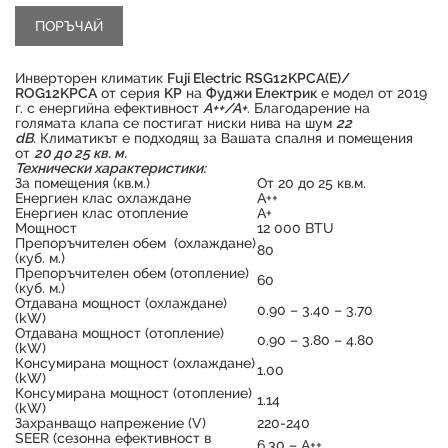
Инверторен климатик
Fuji Electric RSG12KPCA(E)/
ROG12KPCA
от серия
KP
на
Фуджи Електрик
е модел от 2019
г. с енергийна ефективност
А++/А+
. Благодарение на
голямата клапа се постигат ниски нива на шум
22
dB
. Климатикът е подходящ за Вашата спалня и помещения
от
2
0 до 25 кв. м.
Технически характеристики:
За помещения (кв.м.)
От 20 до 25 кв.м.
Енергиен клас охлаждане
А++
Енергиен клас отопление
А+
Мощност
12 000 BTU
Препоръчителен обем (охлаждане)
80
Продуктът е успешно добавен в количката
(куб. м.)
Препоръчителен обем (отопление)
60
(куб. м.)
Отдавана мощност (охлаждане)
0.90 – 3.40 – 3.70
(kW)
Отдавана мощност (отопление)
0.90 – 3.80 – 4.80
(kW)
Консумирана мощност (охлаждане)
1.00
(kW)
Консумирана мощност (отопление)
1.14
(kW)
Захранващо напрежение (V)
220-240
SEER (сезонна ефективност в
6.30 – А++