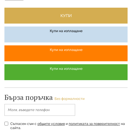
КУПИ
Купи на изплащане
Купи на изплащане
Купи на изплащане
Бърза поръчка
Без формалности
Съгласен съм с
общите условия
и
политиката за поверителност
на
сайта.