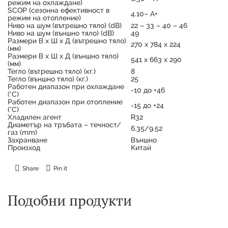
режим на охлаждане)
SCOP (сезонна ефективност в
4.10– А+
режим на отопление)
Ниво на шум (вътрешно тяло) (dB)
22 – 33 – 40 – 46
Ниво на шум (външно тяло) (dB)
49
Размери В х Ш х Д (вътрешно тяло)
270 х 784 х 224
(мм)
Размери В х Ш х Д (външно тяло)
541 х 663 х 290
(мм)
Тегло (вътрешно тяло) (кг.)
8
Тегло (външно тяло) (кг.)
25
Работен диапазон при охлаждане
-10 до +46
(°C)
Работен диапазон при отопление
-15 до +24
(°C)
Хладилен агент
R32
Диаметър на тръбата – течност/
6.35/9.52
газ (mm)
Захранване
Външно
Произход
Китай
Share
Pin it
Подобни продукти