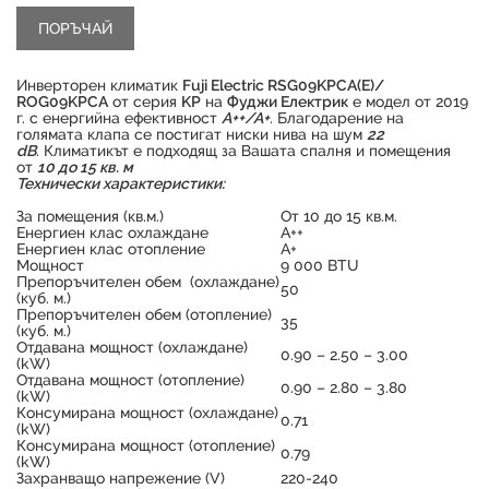
Инверторен климатик
Fuji Electric RSG09KPCA(E)/
ROG09KPCA
от серия
KP
на
Фуджи Електрик
е модел от 2019
г. с енергийна ефективност
А++/А+
. Благодарение на
голямата клапа се постигат ниски нива на шум
22
dB
. Климатикът е подходящ за Вашата спалня и помещения
от
10 до 15 кв. м
Технически характеристики:
За помещения (кв.м.)
От 10 до 15 кв.м.
Енергиен клас охлаждане
А++
Енергиен клас отопление
А+
Мощност
9 000 BTU
Продуктът е успешно добавен в количката
Препоръчителен обем (охлаждане)
50
(куб. м.)
Препоръчителен обем (отопление)
35
(куб. м.)
Отдавана мощност (охлаждане)
0.90 – 2.50 – 3.00
(kW)
Отдавана мощност (отопление)
0.90 – 2.80 – 3.80
(kW)
Консумирана мощност (охлаждане)
0.71
(kW)
Консумирана мощност (отопление)
0.79
(kW)
Захранващо напрежение (V)
220-240