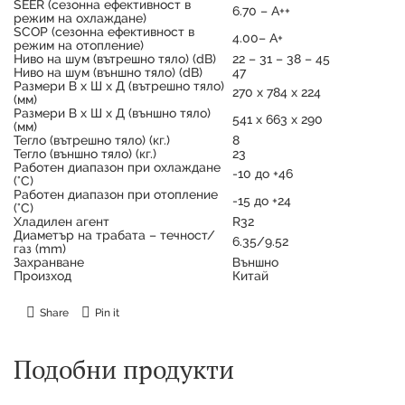
SEER (сезонна ефективност в
6.70 – А++
режим на охлаждане)
SCOP (сезонна ефективност в
4.00– А+
режим на отопление)
Ниво на шум (вътрешно тяло) (dB)
22 – 31 – 38 – 45
Ниво на шум (външно тяло) (dB)
47
Размери В х Ш х Д (вътрешно тяло)
270 х 784 х 224
(мм)
Размери В х Ш х Д (външно тяло)
541 х 663 х 290
(мм)
Тегло (вътрешно тяло) (кг.)
8
Тегло (външно тяло) (кг.)
23
Работен диапазон при охлаждане
-10 до +46
(°C)
Работен диапазон при отопление
-15 до +24
(°C)
Хладилен агент
R32
Диаметър на трабата – течност/
6.35/9.52
газ (mm)
Захранване
Външно
Произход
Китай
Share
Pin it
Подобни продукти