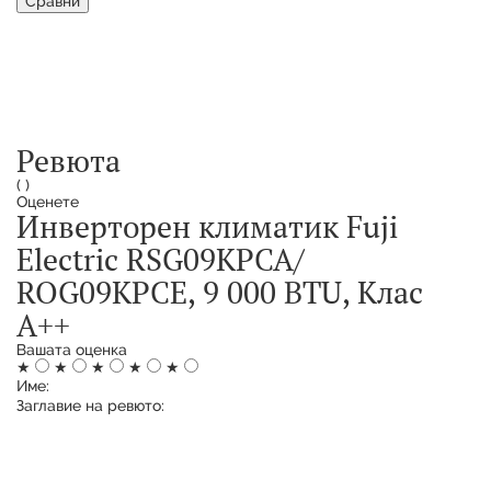
Сравни
Ревюта
(
)
Оценете
Инверторен климатик Fuji
Electric RSG09KPCA/
ROG09KPCЕ, 9 000 BTU, Клас
А++
Вашата оценка
★
★
★
★
★
Име:
Заглавие на ревюто: