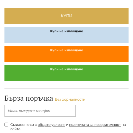
КУПИ
Купи на изплащане
Купи на изплащане
Купи на изплащане
Бърза поръчка
Без формалности
Съгласен съм с
общите условия
и
политиката за поверителност
на
сайта.