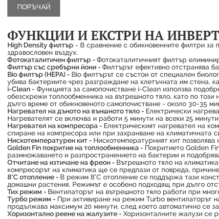
ФУНКЦИИ И ЕКСТРИ НА ИНВЕРТ
High Density филтър
- В сравнение с обикновенните филтри за п
здравословен въздух.
Фотокаталитичен филтър -
Фотокаталитичният филтър елиминира
Филтър със сребърни йони -
Филтърът ефективно отстранява ба
Bio филтър (HEPA) -
Bio филтърът се състои от специален биолог
убива бактериите чрез разграждане на клетъчната им стена, к
i-Clean -
Функцията за самопочистване i-Clean използва подобр
обезскрежи топлообменника на вътрешното тяло, кaто по този 
дълго време от обикновеното самопочистване - около 30-35 ми
Нагревател на дъното на външното тяло -
Електрически нагрева
Нагревателят се включва и работи 5 минути на всеки 25 минути
Нагревател на компресора -
Електрическият нагревател на ком
спиране на компресора или при захранване на климатичната си
Нискотемпературен кит -
Нискотемпературният кит позволява 
Golden Fin покритие на топлообменника -
Покритието Golden Fin
размножаването и разпространението на бактерии и подобрява
Отчитане на изтичане на фреон -
Вътрешното тяло на климатика 
компресорът на климатика ще се предпази от повреда, причине
8°C отопление -
В режим 8°C отопление се поддържа тази конст
домашни растения. Режимът е особено подходящ при дълго отс
Тих режим -
Вентилаторът на вътрешното тяло работи при много
Турбо режим -
При активиране на режим Turbo вентилаторът н
продължава максимум 20 минути, след което автоматично се за
Хоризонтално реене на жалузите -
Хоризонталните жалузи се ре