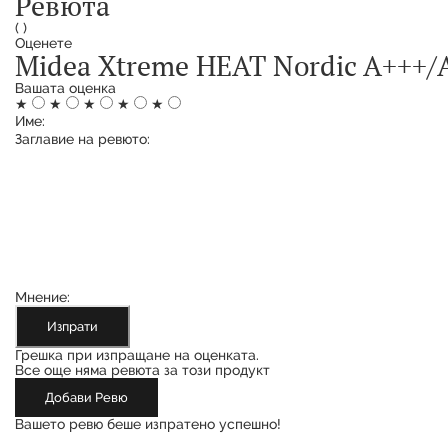
Ревюта
(
)
Оценете
Midea Xtreme HEAT Nordic A+++/A
Вашата оценка
★
★
★
★
★
Име:
Заглавие на ревюто:
Мнение:
Изпрати
Грешка при изпращане на оценката.
Все още няма ревюта за този продукт
Добави Ревю
Вашето ревю беше изпратено успешно!