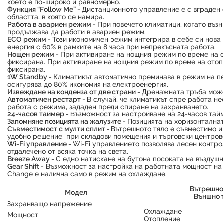
което е по-широко и равномерно.
Функция “Follow Me” -
Дистанционното управление е с вграден 
областта, в която се намира.
Работа в авариен режим -
При повечето климатици, когато възн
продължава да работи в авариен режим.
ECO режим -
Този икономичен режим интегрира в себе си нова 
енергия с 60% в рамките на 8 часа при непрекъсната работа.
Нощен режим -
При активиране на нощния режим по време на о
фиксирана. При активиране на нощния режим по време на отоп
фиксирана.
1W Standby -
Климатикът автоматично преминава в режим на пес
осигурява до 80% икономия на електроенергия.
Извеждане на конденза от две страни -
Дренажната тръба може 
Автоматичен рестарт -
В случай, че климатикът спре работа н
работа с режима, зададен преди спиране на захранването.
24-часов таймер -
Възможност за настройване на 24-часов тайм
Запомняне позицията на жалузите -
Позицията на хоризонталнат
Съвместимост с мулти сплит -
Вътрешното тяло е съвместимо и 
удобно решение при складови помещения и търговски центров
Wi-Fi управление -
Wi-Fi управлението позволява лесен контр
отдалечено от всяка точка на света.
Breeze Away -
С едно натискане на бутона посоката на въздушн
Gear Shift -
Възможност за настройка на работната мощност на 
Change е налична само в режим на охлаждане.
Вътрешно
Модел
Външно 
Захранващо напрежение
Охлаждане
Мощност
Отопление