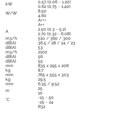
0.57 (0.06 ~ 1.20)
kW
0.62 (0.75 ~ 1.40)
8.50
W/W
4.60
А+++
A++
2.50 (0.3 ~ 5.2)
A
2.70 (0.32 ~ 6.08)
m3/h
510 / 360 / 300
dB(A)
36.5 / 28 / 24 / 23
dB(A)
53
m3/h
2100
dB(A)
56
dB(A)
55
mm
835 х 295 х 208
kg
8.7
mm
765 х 555 х 303
kg
29.5
mm
6.35 / 9.52
25
m
10
-15 ~ 50
°C
-25 ~ 24
R32