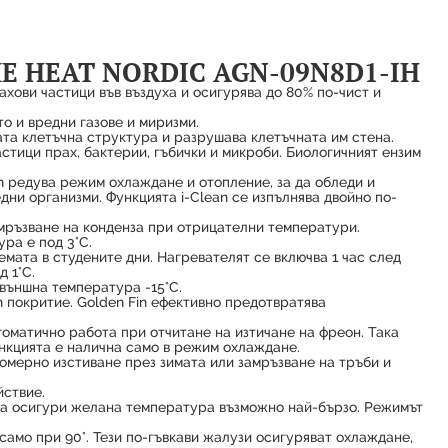
 HEAT NORDIC AGN-09N8D1-IH
ахови частици във въздуха и осигурява до 80% по-чист и
о и вредни газове и миризми.
та клетъчна структура и разрушава клетъчната им стена.
стици прах, бактерии, гъбички и микроби. Биологичният ензим
n редува режим охлаждане и отопление, за да обледи и
ни организми. Функцията i-Clean се изпълнява двойно по-
мръзване на конденза при отрицателни температури.
ра е под 3°C.
ата в студените дни. Нагревателят се включва 1 час след
 1°C.
външна температура -15°C.
n покритие. Golden Fin ефективно предотвратява
томатично работа при отчитане на изтичане на фреон. Така
ункцията е налична само в режим охлаждане.
омерно изстиване през зимата или замръзване на тръби и
йствие.
 да осигури желана температура възможно най-бързо. Режимът
само при 90°. Тези по-гъвкави жалузи осигуряват охлаждане,