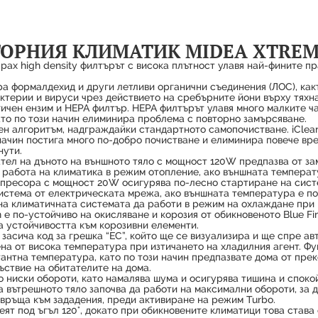
ОРНИЯ КЛИМАТИК MIDEA XTREME
рах high density филтърът с висока плътност улавя най-фините пр
 формалдехид и други летливи органични съединения (ЛОС), какт
ктерии и вируси чрез действието на сребърните йони върху тяхна
ичен ензим и HEPA филтър. HEPA филтърът улавя много малките ча
ато по този начин елиминира проблема с повторно замърсяване.
ен алгоритъм, надграждайки стандартното самопочистване. iClea
начин постига много по-добро почистване и елиминира повече вред
нути.
тел на дъното на външното тяло с мощност 120W предпазва от за
 работа на климатика в режим отопление, ако външната температу
пресора с мощност 20W осигурява по-лесно стартиране на систем
стема от електрическата мрежа, ако външната температура е под
на климатичната системата да работи в режим на охлаждане при 
 е по-устойчиво на окисляване и корозия от обикновеното Blue Fi
 устойчивостта към корозивни елементи.
засича код за грешка “EC”, който ще се визуализира и ще спре ав
на от висока температура при изтичането на хладилния агент. Ф
антна температура, като по този начин предпазвате дома от прек
ъствие на обитателите на дома.
 ниски обороти, като намалява шума и осигурява тишина и споко
а вътрешното тяло започва да работи на максимални обороти, за
връща към зададения, преди активиране на режим Turbo.
ят под ъгъл 120°, докато при обикновените климатици това става 