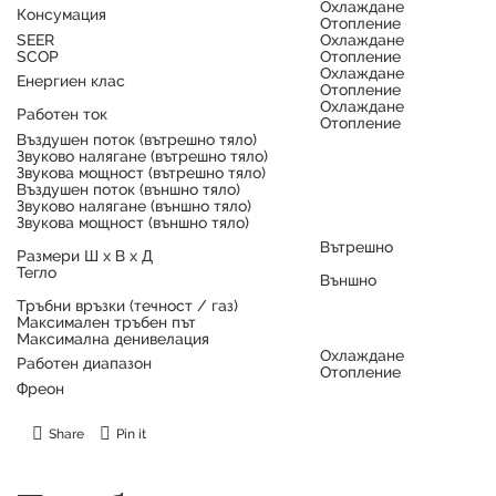
Охлаждане
Консумация
Отопление
SEER
Охлаждане
SCOP
Отопление
Охлаждане
Енергиен клас
Отопление
Охлаждане
Работен ток
Отопление
Въздушен поток (вътрешно тяло)
Звуково налягане (вътрешно тяло)
Звукова мощност (вътрешно тяло)
Въздушен поток (външно тяло)
Звуково налягане (външно тяло)
Звукова мощност (външно тяло)
Вътрешно
Размери Ш x В x Д
Тегло
Външно
Тръбни връзки (течност / газ)
Максимален тръбен път
Максимална денивелация
Охлаждане
Работен диапазон
Отопление
Фреон
Share
Pin it