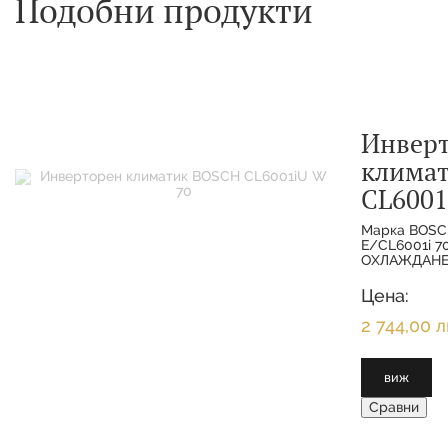
Подобни продукти
Инвер
клима
CL6001
Марка BOSC
E/CL6001i 
ОХЛАЖДАНЕ 
МОЩНОСТ О
7.000 KW 
Цена:
ОТОПЛЕНИЕ
2 744,00 л
виж
Сравни