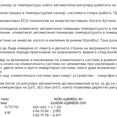
сензор за температура, който автоматично регулира работата на
икне грешка в температурния сензор, системата спира работа. Пр
иновативна ECO технология на енергоспестяване. Когато бутонът
хлаждане климатикът автоматично повишава температурата в поме
ление климатикът автоматично понижава температурата в помещен
тене на енергия, когато е изключен (в режим Standby). Така раз
да бъде изведена от лявата и дясната страна на вътрешното тяло
еочаквано поради прекъсване на захранването, веднага след възо
ер за включване и изключване на климатичната система в рамките
а клапа на климатичната система се запаметява при изключване 
с двете моно и мулти инверторни системи, което дава възможност
е.
ол над климатичната система чрез смарт устройства - смартфон 
ия поток се регулира автоматично до максималния ъгъл, за да се
компресора на 50%, 75% или 100%, което позволява директно рег
 тяло
AGN-09N8D1-IH
тяло
X2AGN-09N8D6-OH
V/O/Hz
220-240 / 1 / 50
2.64 (0.82 ~ 3.66)
kW
2.93 (0.79 ~ 4.40)