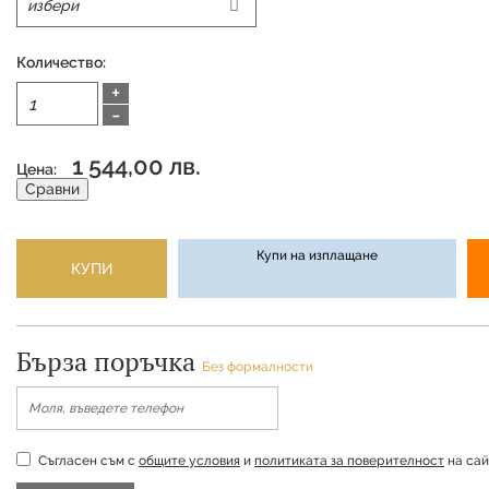
Количество:
+
-
1 544,00 лв.
Цена:
Сравни
Купи на изплащане
КУПИ
Бърза поръчка
Без формалности
Съгласен съм с
общите условия
и
политиката за поверителност
на сай