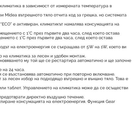
 климатика в зависимост от измерената температура в
и Midea вътрешното тяло отчита код за грешка, но системата
 “ECO” е активиран, климатикът намалява консумацията на
щението с 1°C през първите два часа, след което остава
ието с 1°C през първите два часа, след което остава
ходът на електроенергия се съкращава от 5W на 1W, което ви
 на климатика за лесен и удобен монтаж.
бновяването му той ще се рестартира автоматично и ще започне
 на 24 часа.
и се възстановява автоматично при повторно включване.
 за лесен избор на подходящо вътрешно и външно тяло. Това е
или таблет. Управлението на климатика може да се осъществи
 предотврати директно въздушно течение.
улиране консумацията на електроенергия. Функция Gear