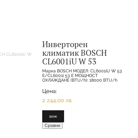
Инверторен
климатик BOSCH
CL6001iU W 53
Марка BOSCH МОДЕЛ: CL6001iU W 53
E/CL6001i 53 E МОЩНОСТ
ОХЛАЖДАНЕ (BTU/h): 18000 BTU/h
МОЩНОСТ ОХЛАЖДАНЕ(НОМИНАЛНА):
5.300 KW МОЩНОСТ
Цена:
ОТОПЛЕНИЕ(НОМИНАЛНА):
2 244,00 лв.
виж
Сравни