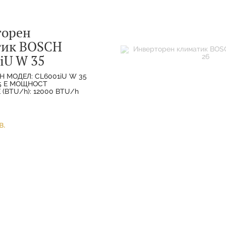
торен
тик BOSCH
iU W 35
H МОДЕЛ: CL6001iU W 35
35 E МОЩНОСТ
(BTU/h): 12000 BTU/h
ХЛАЖДАНЕ(НОМИНАЛНА):
МОЩНОСТ
(НОМИНАЛНА):
в.