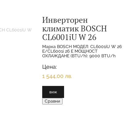
Инверторен
климатик BOSCH
CL6001iU W 26
Марка BOSCH МОДЕЛ: CL6001iU W 26
E/CL6001i 26 E МОЩНОСТ
ОХЛАЖДАНЕ (BTU/h): 9000 BTU/h
МОЩНОСТ ОХЛАЖДАНЕ(НОМИНАЛНА):
2.600 KW МОЩНОСТ
Цена:
ОТОПЛЕНИЕ(НОМИНАЛНА):
1 544,00 лв.
виж
Сравни