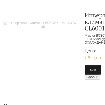
Инвер
клима
CL6001
Марка BOSC
E/CL6001i 
ОХЛАЖДАНЕ 
МОЩНОСТ О
3.500 KW 
Цена:
ОТОПЛЕНИЕ
1 624,00 л
виж
Сравни