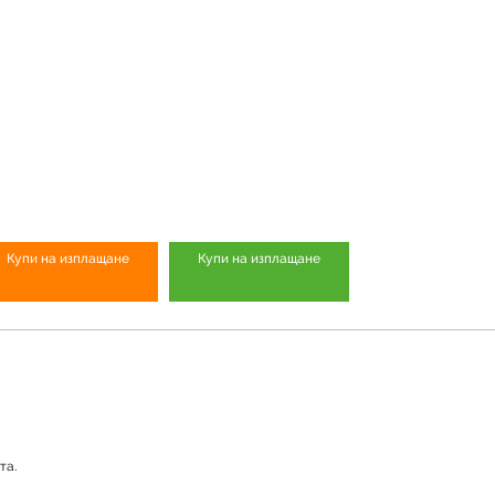
Купи на изплащане
Купи на изплащане
та.
Продуктът е успешно добавен в количката