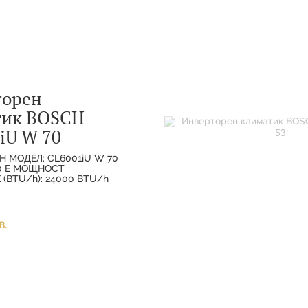
торен
тик BOSCH
iU W 70
H МОДЕЛ: CL6001iU W 70
70 E МОЩНОСТ
(BTU/h): 24000 BTU/h
ХЛАЖДАНЕ(НОМИНАЛНА):
МОЩНОСТ
(НОМИНАЛНА):
в.