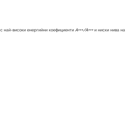
 с най-високи енергийни коефициенти
А+++/А+++
и ниски нива на