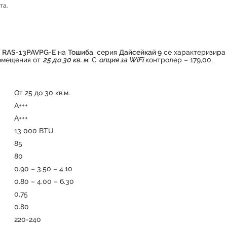
та.
Продуктът е успешно добавен в количката
E/ RAS-13PAVPG-E
на
Тошиба
, серия
Дайсейкай 9
се характеризира
помещения от
25 до 30 кв. м
. С
опция за WiFi
контролер – 179,00.
От 25 до 30 кв.м.
А+++
А+++
13 000 BTU
85
80
0.90 – 3.50 – 4.10
0.80 – 4.00 – 6.30
0.75
0.80
220-240