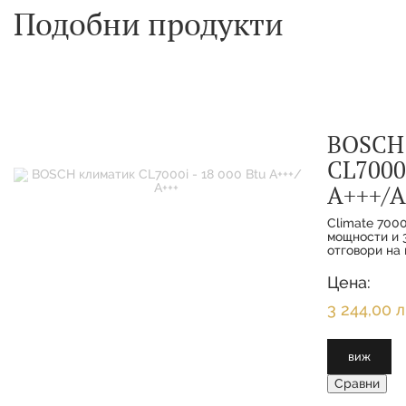
Подобни продукти
BOSCH
CL7000i
А+++/А
Climate 7000
мощности и 3
отговори на 
функциите з
интелигентн
Цена:
клиенти се 
максимално 
3 244,00 л
виж
Сравни