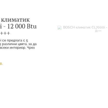
 климатик
 - 12 000 Btu
+++
i се предлага с 5
 различни цвята, за да
всеки интериор. Чрез
а комфорт и
ото свързване вашите
наслаждават на
удобство с
в.