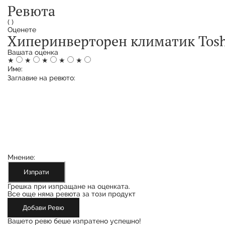
Ревюта
(
)
Оценете
Хиперинверторен климатик Toshi
Вашата оценка
★
★
★
★
★
Име:
Заглавие на ревюто:
Мнение:
Изпрати
Грешка при изпращане на оценката.
Все още няма ревюта за този продукт
Добави Ревю
Вашето ревю беше изпратено успешно!