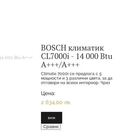
BOSCH климатик
CL7000i - 14 000 Btu
А+++/А+++
Climate 7000i се предлага с 5
мощности и 3 различни цвята, за да
отговори на всеки интериор. Чрез
функциите за комфорт и
интелигентното свързване вашите
Цена:
клиенти се наслаждават на
максимално удобство с
2 634,00 лв.
виж
Сравни