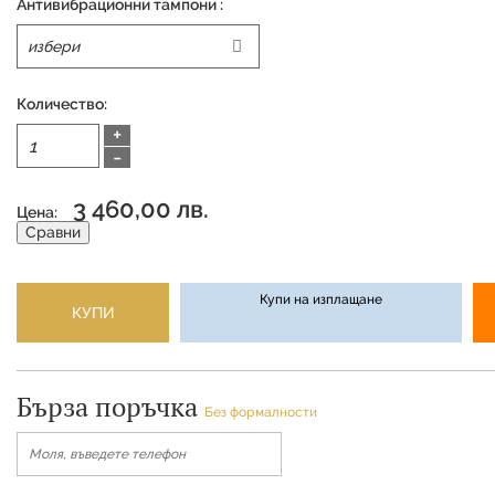
Антивибрационни тампони :
Количество:
+
-
3 460,00 лв.
Цена:
Сравни
Купи на изплащане
КУПИ
Бърза поръчка
Без формалности