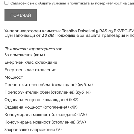
Съгласен съм с
общите условия
и
политиката за поверителност
на сай
Хиперинверторен климатик
Toshiba Daiseikai 9 RAS-13PKVPG-
шум започващи от
20 dB
. Подходящ е за Вашата трапезария и 
Технически характеристики:
За помещения (кв.м.)
Енергиен клас охлаждане
Енергиен клас отопление
Мощност
Препоръчителен обем (охлаждане) (куб. м.)
Препоръчителен обем (отопление) (куб. м.)
Отдавана мощност (охлаждане) (kW)
Отдавана мощност (отопление) (kW)
Консумирана мощност (охлаждане) (kW)
Консумирана мощност (отопление) (kW)
Захранващо напрежение (V)