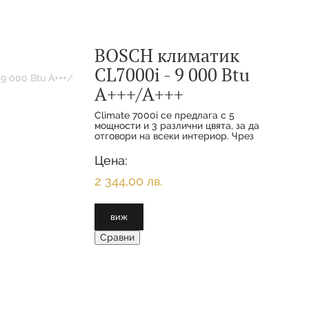
BOSCH климатик
CL7000i - 9 000 Btu
А+++/А+++
Climate 7000i се предлага с 5
мощности и 3 различни цвята, за да
отговори на всеки интериор. Чрез
функциите за комфорт и
интелигентното свързване вашите
Цена:
клиенти се наслаждават на
максимално удобство с
2 344,00 лв.
виж
Сравни