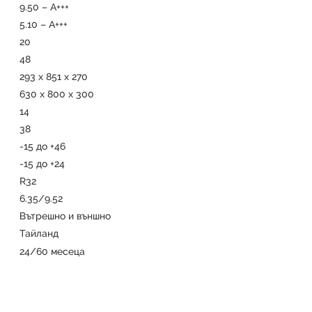
9.50 – А+++
5.10 – А+++
20
48
293 х 851 х 270
630 х 800 х 300
14
38
-15 до +46
-15 до +24
R32
6.35/9.52
Вътрешно и външно
Тайланд
24/60 месеца