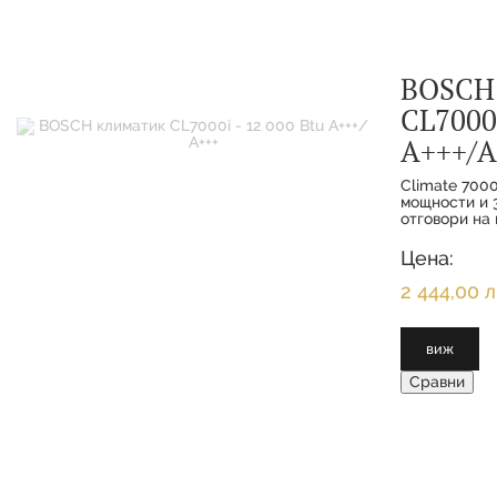
BOSCH
CL7000i
А+++/А
Climate 7000
мощности и 3
отговори на 
функциите з
интелигентн
Цена:
клиенти се 
максимално 
2 444,00 л
виж
Сравни