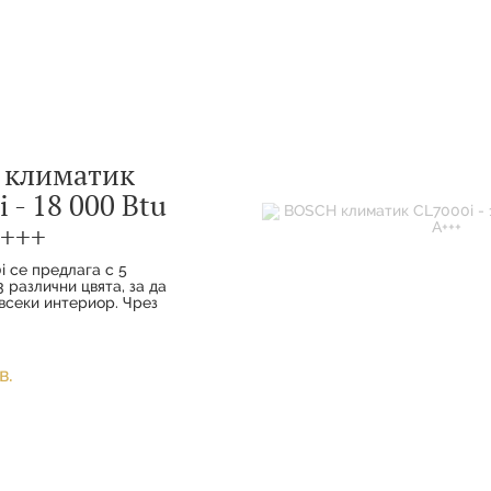
 климатик
 - 18 000 Btu
+++
i се предлага с 5
 различни цвята, за да
всеки интериор. Чрез
а комфорт и
ото свързване вашите
наслаждават на
удобство с
в.