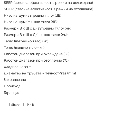
SEER (сезонна ефективност в режим на охлаждане)
SCOP (сезонна ефективност в режим на отопление)
Ниво на шум (вътрешно тяло) (dB)
Ниво на шум (външно тяло) (dB)
Размери В х Ш х Д (вътрешно тяло) (мм)
Размери В х Ш х Д (външно тяло) (мм)
Тегло (вътрешно тяло) (кг.)
Тегло (външно тяло) (кг.)
Работен диапазон при охлаждане (°C)
Работен диапазон при отопление (°C)
Хладилен агент
Диаметър на тръбата – течност/газ (mm)
Захранвеане
Произход
Гаранция
Share
Pin it