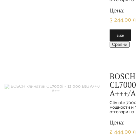
функциите з
интелигентн
Цена:
клиенти се 
максимално 
3 244,00 л
виж
Сравни
BOSCH
CL7000i
А+++/А
Climate 7000
мощности и 3
отговори на 
функциите з
интелигентн
Цена:
клиенти се 
максимално 
2 444,00 л