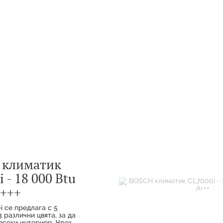
 климатик
 - 18 000 Btu
+++
i се предлага с 5
 различни цвята, за да
всеки интериор. Чрез