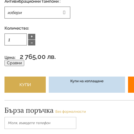
Антивибрационни тампони :
Количество:
+
-
2 765,00 лв.
Цена:
Сравни
Купи на изплащане
КУПИ
Бърза поръчка
Без формалности