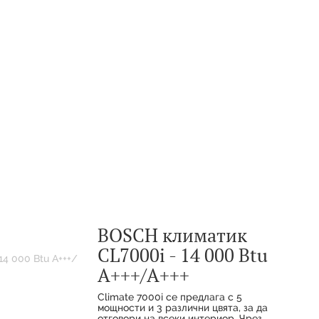
BOSCH климатик
CL7000i - 14 000 Btu
А+++/А+++
Climate 7000i се предлага с 5
мощности и 3 различни цвята, за да
отговори на всеки интериор. Чрез