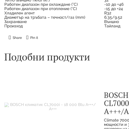
Работен диапазон при охлаждане (°C)
-10 до +46
Работен диапазон при отопление (°C)
-15 до +24
Хладилен агент
R32
Диаметър на тръбата – течност/газ (mm)
6.35/9.52
Захранване
Външно
Произход
Тайланд
Share
Pin it
Подобни продукти
BOSCH
CL7000i
А+++/А
Climate 7000
мощности и 3
отговори на 