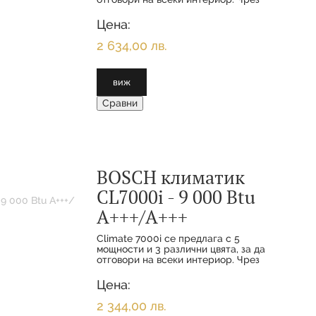
функциите за комфорт и
интелигентното свързване вашите
Цена:
клиенти се наслаждават на
максимално удобство с
2 634,00 лв.
виж
Сравни
BOSCH климатик
CL7000i - 9 000 Btu
А+++/А+++
Climate 7000i се предлага с 5
мощности и 3 различни цвята, за да
отговори на всеки интериор. Чрез
функциите за комфорт и
интелигентното свързване вашите
Цена:
клиенти се наслаждават на
максимално удобство с
2 344,00 лв.