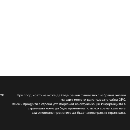
При спор, който не може да бъде решен съвместно с избрания онлайн
НТИ
магазин, можете да използвате сайта
ОРС
.
Всички продукти в страницата подлежат на актуализация. Информацията в
страницата може да бъде променяна по всяко време, като не е
задължително промените да бъдат анонсирани в страницата.