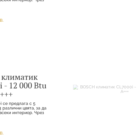
а комфорт и
ото свързване вашите
наслаждават на
удобство с
в.
 климатик
 - 12 000 Btu
+++
i се предлага с 5
 различни цвята, за да
всеки интериор. Чрез
а комфорт и
ото свързване вашите
наслаждават на
удобство с
в.