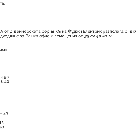
та.
Продуктът е успешно добавен в количката
CA
от дизайнерската серия
KG
на
Фуджи Електрик
разполага с изк
дходящ е за Вашия офис и помещения от
35 до 40 кв. м..
в.м.
 4.50
 6.40
 – 43
15
290