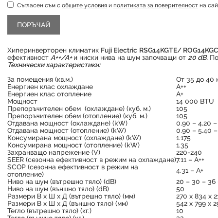
Съгласен съм с
общите условия
и
политиката за поверителност
на сай
Хиперинверторен климатик
Fuji Electric
RSG14KGTE/ ROG14KG
ефективност
А++/А+
и ниски нива на шум започващи от
20
dB.
По
Технически характеристики:
За помещения (кв.м.)
От 35 до 40 к
Енергиен клас охлаждане
А++
Енергиен клас отопление
А+
Мощност
14 000 BTU
Препоръчителен обем (охлаждане) (куб. м.)
105
Препоръчителен обем (отопление) (куб. м.)
105
Отдавана мощност (охлаждане) (kW)
0.90 – 4.20 –
Отдавана мощност (отопление) (kW)
0.90 – 5.40 –
Консумирана мощност (охлаждане) (kW)
1.175
Консумирана мощност (отопление) (kW)
1.35
Захранващо напрежение (V)
220-240
SEER (сезонна ефективност в режим на охлаждане)
7.11 – А++
SCOP (сезонна ефективност в режим на
4.31 – А+
отопление)
Ниво на шум (вътрешно тяло) (dB)
20 – 30 – 36
Ниво на шум (външно тяло) (dB)
50
Размери В х Ш х Д (вътрешно тяло) (мм)
270 х 834 х 2
Размери В х Ш х Д (външно тяло) (мм)
542 х 799 х 
Тегло (вътрешно тяло) (кг.)
10
Тегло (външно тяло) (кг.)
32