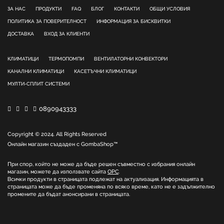
ЗА НАС
ПРОДУКТИ
FAQ
БЛОГ
КОНТАКТИ
ОБЩИ УСЛОВИЯ
ПОЛИТИКА ЗА ПОВЕРИТЕЛНОСТ
ИНФОРМАЦИЯ ЗА БИСКВИТКИ
ДОСТАВКА
ВХОД ЗА КЛИЕНТИ
КЛИМАТИЦИ
ТЕРМОПОМПИ
ВЕНТИЛАТОРНИ КОНВЕКТОРИ
КАНАЛНИ КЛИМАТИЦИ
КАСЕТЪЧНИ КЛИМАТИЦИ
МУЛТИ-СПЛИТ СИСТЕМИ
0890943333
Copyright © 2024. All Rights Reserved
Онлайн магазин създаден с
GombaShop™
При спор, който не може да бъде решен съвместно с избрания онлайн
магазин, можете да използвате сайта
ОРС
.
Всички продукти в страницата подлежат на актуализация. Информацията в
страницата може да бъде променяна по всяко време, като не е задължително
промените да бъдат анонсирани в страницата.