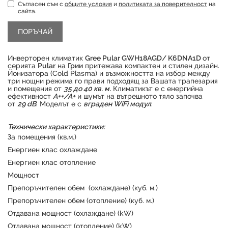
Съгласен съм с
общите условия
и
политиката за поверителност
на
сайта.
Инверторен климатик
Gree Pular GWH18AGD/ K6DNA1D
от
серията
Pular
на
Грии
притежава компактен и стилен дизайн.
Йонизатора (Cold Plasma) и възможността на избор между
три нощни режима го прави подходящ за Вашата трапезария
и помещения от
35 до 40 кв. м.
Климатикът е с енергийна
ефективност
А++/А+
и шумът на вътрешното тяло започва
от
29 dB
. Моделът е с
вграден WiFi модул
.
Технически характеристики:
За помещения (кв.м.)
Продуктът е успешно добавен в количката
Енергиен клас охлаждане
Енергиен клас отопление
Мощност
Препоръчителен обем (охлаждане) (куб. м.)
Препоръчителен обем (отопление) (куб. м.)
Отдавана мощност (охлаждане) (kW)
Отдавана мощност (отопление) (kW)