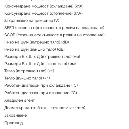
Консумирана мощност (охлаждане) (kW)
Консумирана мощност (отопление) (kW)
Захранващо напрежение (V)
SEER (сезонна ефективност в режим на охлаждане)
SCOP (сезонна ефективност в режим на отопление)
Ниво на шум (вътрешно тяло) (dB)
Ниво на шум (външно тяло) (dB)
Размери В х Ш х Д (вътрешно тяло) (мм)
Размери В х Ш х Д (външно тяло) (мм)
Тегло (вътрешно тяло) (кг.)
Тегло (външно тяло) (кг.)
Работен диапазон при охлаждане (°C)
Работен диапазон при отопление (°C)
Хладилен агент
Диаметър на тръбата – течност/газ (mm)
Захранване
Произход