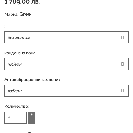
1 789,00 лв.
Gree
Марка:
:
кондензна вана :
Антивибрационни тампони :
Количество:
+
-