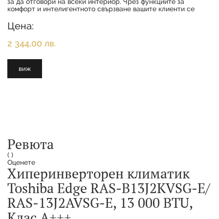
за да отговори на всеки интериор. Чрез функциите за
комфорт и интелигентното свързване вашите клиенти се
наслаждават на максимално удобство с
Цена:
2 344,00 лв.
виж
Ревюта
(
)
Оценете
Хиперинверторен климатик
Toshiba Edge RAS-B13J2KVSG-E/
RAS-13J2AVSG-E, 13 000 BTU,
Клас A+++