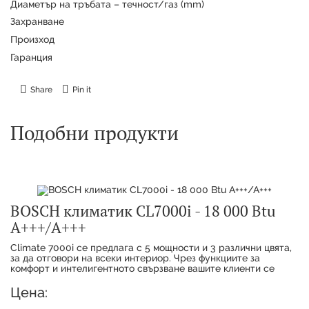
Диаметър на тръбата – течност/газ (mm)
Захранване
Произход
Гаранция
Share
Pin it
Подобни продукти
BOSCH климатик CL7000i - 18 000 Btu
А+++/А+++
Climate 7000i се предлага с 5 мощности и 3 различни цвята,
за да отговори на всеки интериор. Чрез функциите за
комфорт и интелигентното свързване вашите клиенти се
наслаждават на максимално удобство с
Цена: