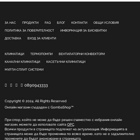
ЗА НАС
ПРОДУКТИ
FAQ
БЛОГ
КОНТАКТИ
ОБЩИ УСЛОВИЯ
ПОЛИТИКА ЗА ПОВЕРИТЕЛНОСТ
ИНФОРМАЦИЯ ЗА БИСКВИТКИ
ДОСТАВКА
ВХОД ЗА КЛИЕНТИ
КЛИМАТИЦИ
ТЕРМОПОМПИ
ВЕНТИЛАТОРНИ КОНВЕКТОРИ
КАНАЛНИ КЛИМАТИЦИ
КАСЕТЪЧНИ КЛИМАТИЦИ
МУЛТИ-СПЛИТ СИСТЕМИ
0890943333
Copyright © 2024. All Rights Reserved
Онлайн магазин създаден с
GombaShop™
При спор, който не може да бъде решен съвместно с избрания онлайн
магазин, можете да използвате сайта
ОРС
.
Всички продукти в страницата подлежат на актуализация. Информацията в
страницата може да бъде променяна по всяко време, като не е задължително
промените да бъдат анонсирани в страницата.