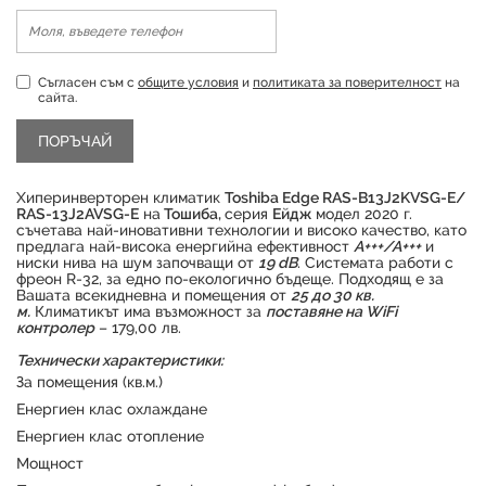
Съгласен съм с
общите условия
и
политиката за поверителност
на
сайта.
Хиперинверторен климатик
Toshiba Edge RAS-B13J2KVSG-E/
RAS-13J2AVSG-E
на
Тошиба,
серия
Ейдж
модел 2020 г.
съчетава най-иновативни технологии и високо качество, като
предлага най-висока енергийна ефективност
А+++/А+++
и
ниски нива на шум започващи от
19 dB
. Системата работи с
фреон R-32, за едно по-екологично бъдеще. Подходящ е за
Вашата всекидневна и помещения от
2
5 до 30 кв.
м.
Климатикът има възможност за
поставяне на WiFi
контролер
– 179,00 лв.
Технически характеристики:
За помещения (кв.м.)
Продуктът е успешно добавен в количката
Енергиен клас охлаждане
Енергиен клас отопление
Мощност