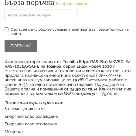
Бърза поръчка
Без формалности
Съгласен съм с
общите условия
и
политиката за поверителност
на
сайта.
Хиперинверторен климатик
Toshiba Edge RAS-B10J2KVSG-E/
RAS-10J2AVSG-E
на
Тошиба,
серия
Ейдж
модел 2020 г.
съчетава най-иновативни технологии и високо качество, като
предлага най-висока енергийна ефективност
А+++/А+++
и
ниски нива на шум започващи от
19 dB
. Системата работи с
фреон R-32, за едно по-екологично бъдеще. Подходящ е за
Вашата спалня и помещения от
15 до 20 кв. м.
Климатикът има
възможност за
поставяне на WiFi контролер
– 179,00 лв.
Технически характеристики:
За помещения (кв.м.)
Продуктът е успешно добавен в количката
Енергиен клас охлаждане
Енергиен клас отопление
Мощност