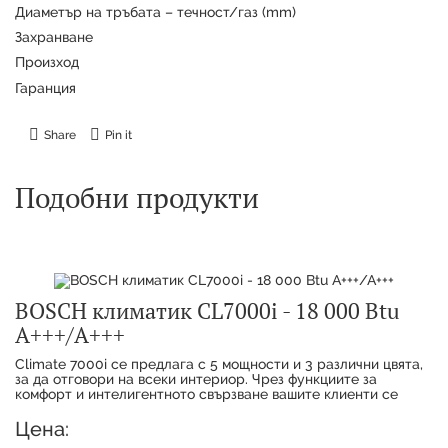
Диаметър на тръбата – течност/газ (mm)
Захранване
Произход
Гаранция
Share
Pin it
Подобни продукти
BOSCH климатик CL7000i - 18 000 Btu
А+++/А+++
Climate 7000i се предлага с 5 мощности и 3 различни цвята,
за да отговори на всеки интериор. Чрез функциите за
комфорт и интелигентното свързване вашите клиенти се
наслаждават на максимално удобство с
Цена: