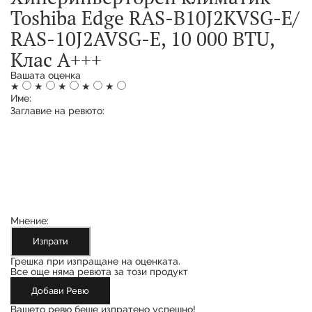
Toshiba Edge RAS-B10J2KVSG-E/
RAS-10J2AVSG-E, 10 000 BTU,
Клас A+++
Вашата оценка
★
★
★
★
★
Име:
Заглавие на ревюто:
Мнение:
Изпрати
Грешка при изпращане на оценката.
Все още няма ревюта за този продукт
Добави Ревю
Вашето ревю беше изпратено успешно!