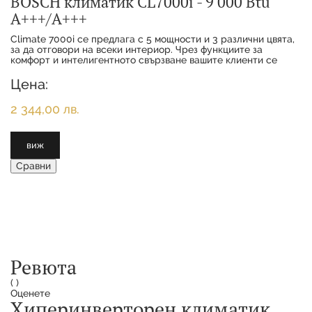
BOSCH климатик CL7000i - 9 000 Btu
А+++/А+++
Climate 7000i се предлага с 5 мощности и 3 различни цвята,
за да отговори на всеки интериор. Чрез функциите за
комфорт и интелигентното свързване вашите клиенти се
наслаждават на максимално удобство с
Цена:
2 344,00 лв.
виж
Сравни
Ревюта
(
)
Оценете
Хиперинверторен климатик