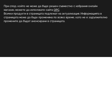
При спор, който не може да бъде решен съвместно с избрания онлайн
магазин, можете да използвате сайта
ОРС
.
Всички продукти в страницата подлежат на актуализация. Информацията в
страницата може да бъде променяна по всяко време, като не е задължително
промените да бъдат анонсирани в страницата.