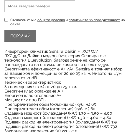
Съгласен съм с
общите условия
и
политиката за поверителност
на
сайта.
Инверторен климатик Sensira Daikin FTXC35C/
RXC35C на Дайкин модел 2021г, серия Сенсира е с
технология Bluevolution, благодарение на която се
наслаждавате на оптимален комфорт и свеж въздух.
Енергийната ефективност е А++/А+. Sensira е точният избор
за Вашия хол и помещение от 20 до 25 кв. м. Нивото на шум
започва от 21 dB.
Технически характеристики:
За помещения (кв.м.) oт 20 до 25 кв.м.
Енергиен клас охлаждане А++
Енергиен клас отопление А+
Мощност 12 000 BTU
Продуктът е успешно добавен в количката
Препоръчителен обем (охлаждане) (куб. м.) 65
Препоръчителен обем (отопление) (куб. м.) 60
Отдавана мощност (охлаждане) (kW) 1.30 – 3.50 – 4.00
Отдавана мощност (отопление) (kW) 1.30 – 4.00 – 4.80
Годишен разход на електроенергия (oхлаждане) (kW) 175
Годишен разход на електроенергия (oтопление) (kW) 732
Захранващо напрежение (V) 220-240