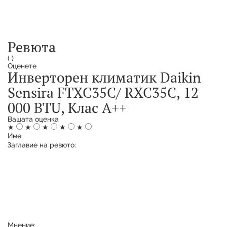
Ревюта
(
)
Оценете
Инверторен климатик Daikin
Sensira FTXC35C/ RXC35C, 12
000 BTU, Клас A++
Вашата оценка
★
★
★
★
★
Име:
Заглавие на ревюто:
Мнение: