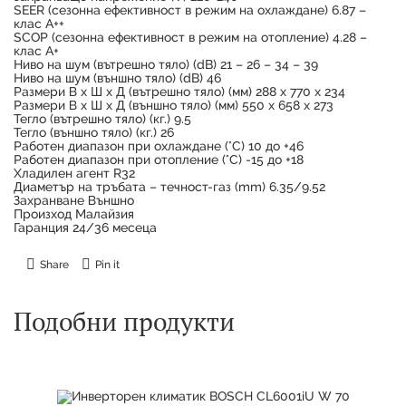
SEER (сезонна ефективност в режим на охлаждане) 6.87 –
клас А++
SCOP (сезонна ефективност в режим на отопление) 4.28 –
клас А+
Ниво на шум (вътрешно тяло) (dB) 21 – 26 – 34 – 39
Ниво на шум (външно тяло) (dB) 46
Размери В х Ш х Д (вътрешно тяло) (мм) 288 x 770 x 234
Размери В х Ш х Д (външно тяло) (мм) 550 x 658 x 273
Тегло (вътрешно тяло) (кг.) 9.5
Тегло (външно тяло) (кг.) 26
Работен диапазон при охлаждане (°C) 10 до +46
Работен диапазон при отопление (°C) -15 до +18
Хладилен агент R32
Диаметър на тръбата – течност-газ (mm) 6.35/9.52
Захранване Външно
Произход Малайзия
Гаранция 24/36 месеца
Share
Pin it
Подобни продукти