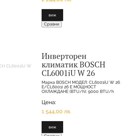
виж
Сравни
Инверторен
климатик BOSCH
CL6001iU W 26
Марка BOSCH МОДЕЛ: CL6001iU W 26
E/CL6001i 26 E МОЩНОСТ
ОХЛАЖДАНЕ (BTU/h): 9000 BTU/h
МОЩНОСТ ОХЛАЖДАНЕ(НОМИНАЛНА):
2.600 KW МОЩНОСТ
Цена:
ОТОПЛЕНИЕ(НОМИНАЛНА):
1 544,00 лв.
виж
Сравни