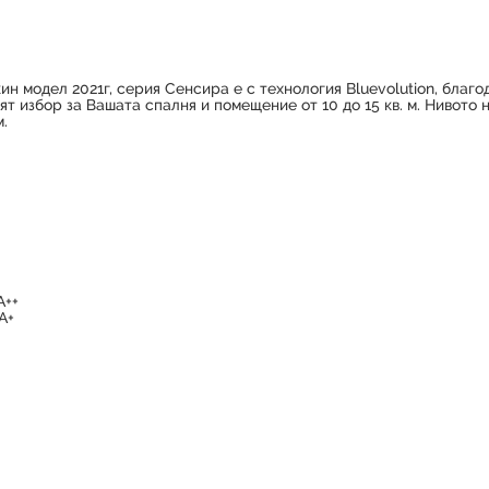
н модел 2021г, серия Сенсира е с технология Bluevolution, благ
ят избор за Вашата спалня и помещение от 10 до 15 кв. м. Нивото 
м.
А++
А+