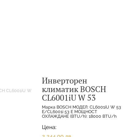
Инверторен
климатик BOSCH
CL6001iU W 53
Марка BOSCH МОДЕЛ: CL6001iU W 53
E/CL6001i 53 E МОЩНОСТ
ОХЛАЖДАНЕ (BTU/h): 18000 BTU/h
МОЩНОСТ ОХЛАЖДАНЕ(НОМИНАЛНА):
5.300 KW МОЩНОСТ
Цена:
ОТОПЛЕНИЕ(НОМИНАЛНА):
2 244,00 лв.