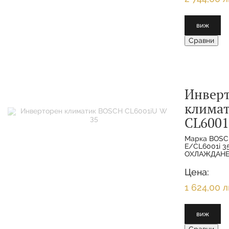
виж
Сравни
Инвер
клима
CL6001
Марка BOSC
E/CL6001i 
ОХЛАЖДАНЕ 
МОЩНОСТ О
3.500 KW 
Цена:
ОТОПЛЕНИЕ
1 624,00 л
виж
Сравни