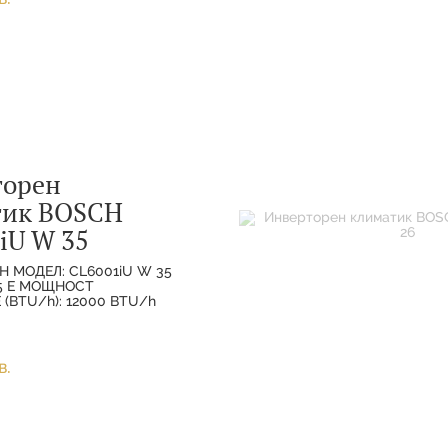
торен
тик BOSCH
iU W 35
H МОДЕЛ: CL6001iU W 35
35 E МОЩНОСТ
(BTU/h): 12000 BTU/h
ХЛАЖДАНЕ(НОМИНАЛНА):
МОЩНОСТ
(НОМИНАЛНА):
в.