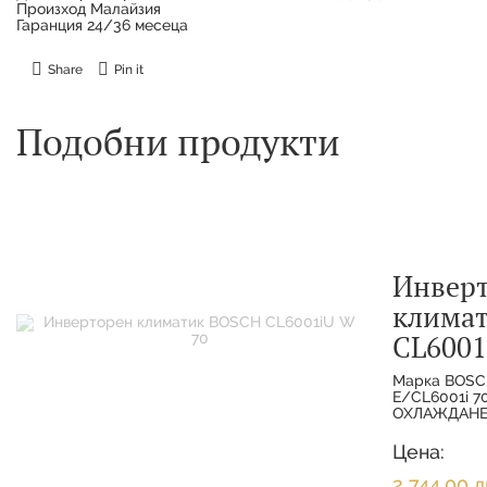
Произход Малайзия
Гаранция 24/36 месеца
Share
Pin it
Подобни продукти
Инвер
клима
CL6001
Марка BOSC
E/CL6001i 
ОХЛАЖДАНЕ 
МОЩНОСТ О
7.000 KW 
Цена:
ОТОПЛЕНИЕ
2 744,00 л