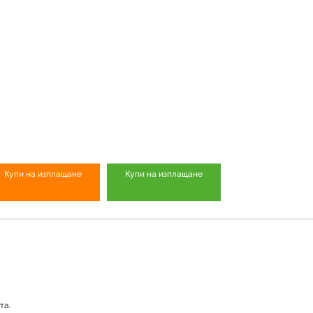
Купи на изплащане
Купи на изплащане
та.
Продуктът е успешно добавен в количката