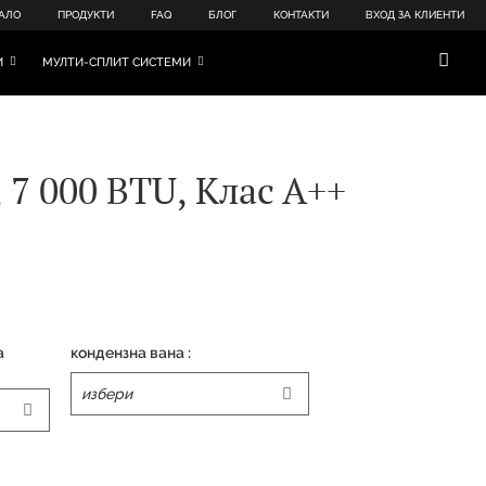
АЛО
ПРОДУКТИ
FAQ
БЛОГ
КОНТАКТИ
ВХОД ЗА КЛИЕНТИ
И
МУЛТИ-СПЛИТ СИСТЕМИ
7 000 BTU, Клас А++
а
кондензна вана :