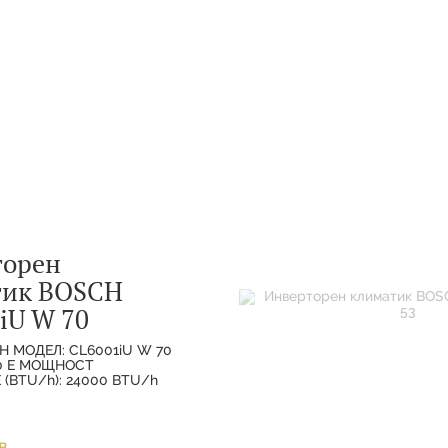
торен
тик BOSCH
iU W 70
H МОДЕЛ: CL6001iU W 70
70 E МОЩНОСТ
(BTU/h): 24000 BTU/h
ХЛАЖДАНЕ(НОМИНАЛНА):
МОЩНОСТ
(НОМИНАЛНА):
в.