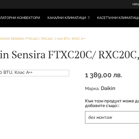
НАЧ
ЛАТОРНИ КОНВЕКТОРИ
КАНАЛНИ КЛИМАТИЦИ
КАСЕТЪЧНИ КЛИМАТИЦ
IKIN SENSIRA FTXC20C/ RXC20C, 7 000 BTU, КЛАС А++
n Sensira FTXC20C/ RXC20C, 
1 389,00 лв.
Daikin
Марка:
Към този продукт може д
добавите също:::