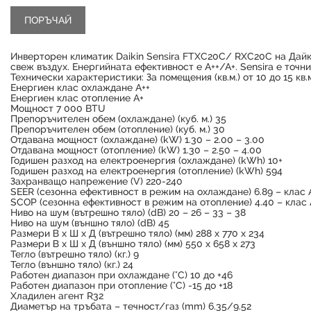
Инверторен климатик Daikin Sensira FTXC20C/ RXC20C на Дайки
свеж въздух. Енергийната ефективност е А++/А+. Sensira е точни
Технически характеристики: За помещения (кв.м.) oт 10 до 15 кв.
Енергиен клас охлаждане А++
Енергиен клас отопление А+
Мощност 7 000 BTU
Препоръчителен обем (охлаждане) (куб. м.) 35
Препоръчителен обем (отопление) (куб. м.) 30
Отдавана мощност (охлаждане) (kW) 1.30 – 2.00 – 3.00
Отдавана мощност (отопление) (kW) 1.30 – 2.50 – 4.00
Годишен разход на електроенергия (oхлаждане) (kWh) 10+
Годишен разход на електроенергия (oтопление) (kWh) 594
Захранващо напрежение (V) 220-240
SEER (сезонна ефективност в режим на охлаждане) 6.89 – клас 
SCOP (сезонна ефективност в режим на отопление) 4.40 – клас 
Ниво на шум (вътрешно тяло) (dB) 20 – 26 – 33 – 38
Ниво на шум (външно тяло) (dB) 45
Размери В х Ш х Д (вътрешно тяло) (мм) 288 x 770 x 234
Размери В х Ш х Д (външно тяло) (мм) 550 x 658 x 273
Тегло (вътрешно тяло) (кг.) 9
Тегло (външно тяло) (кг.) 24
Работен диапазон при охлаждане (°C) 10 до +46
Работен диапазон при отопление (°C) -15 до +18
Хладилен агент R32
Диаметър на тръбата – течност/газ (mm) 6.35/9.52