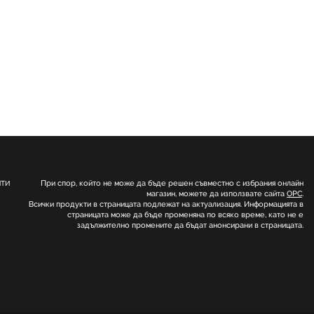
При спор, който не може да бъде решен съвместно с избрания онлайн
НТИ
магазин, можете да използвате сайта
ОРС
.
Всички продукти в страницата подлежат на актуализация. Информацията в
страницата може да бъде променяна по всяко време, като не е
задължително промените да бъдат анонсирани в страницата.